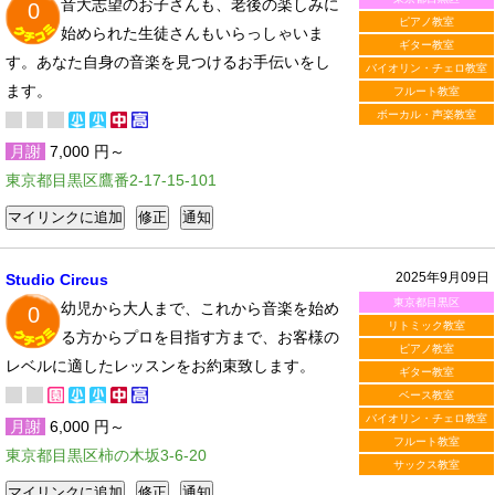
音大志望のお子さんも、老後の楽しみに
0
ピアノ教室
始められた生徒さんもいらっしゃいま
ギター教室
す。あなた自身の音楽を見つけるお手伝いをし
バイオリン・チェロ教室
ます。
フルート教室
ボーカル・声楽教室
月謝
7,000 円～
東京都目黒区鷹番2-17-15-101
2025年9月09日
Studio Circus
東京都目黒区
幼児から大人まで、これから音楽を始め
0
リトミック教室
る方からプロを目指す方まで、お客様の
ピアノ教室
レベルに適したレッスンをお約束致します。
ギター教室
ベース教室
バイオリン・チェロ教室
月謝
6,000 円～
フルート教室
東京都目黒区柿の木坂3-6-20
サックス教室