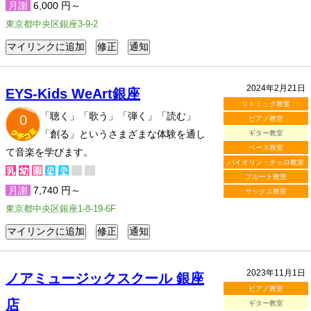
月謝
6,000 円～
東京都中央区銀座3-9-2
2024年2月21日
EYS-Kids WeArt銀座
リトミック教室
「聴く」「歌う」「弾く」「読む」
0
ピアノ教室
「創る」というさまざまな体験を通し
ギター教室
ベース教室
て音楽を学びます。
バイオリン・チェロ教室
フルート教室
月謝
7,740 円～
サックス教室
東京都中央区銀座1-8-19-6F
2023年11月1日
ノアミュージックスクール 銀座
ピアノ教室
店
ギター教室