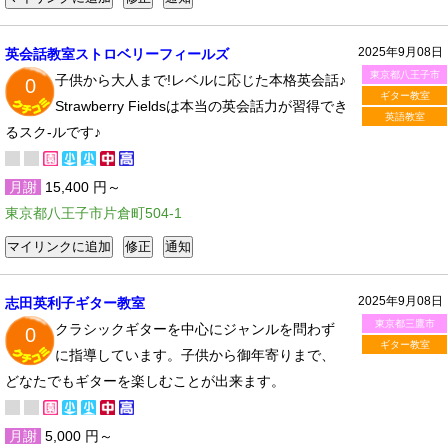
2025年9月08日
英会話教室ストロベリーフィールズ
東京都八王子市
子供から大人まで!レベルに応じた本格英会話♪
0
ギター教室
Strawberry Fieldsは本当の英会話力が習得でき
英語教室
るスク-ルです♪
月謝
15,400 円～
東京都八王子市片倉町504-1
2025年9月08日
志田英利子ギター教室
東京都三鷹市
クラシックギターを中心にジャンルを問わず
0
ギター教室
に指導しています。子供から御年寄りまで、
どなたでもギターを楽しむことが出来ます。
月謝
5,000 円～