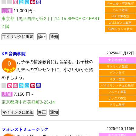
ボーカル・声楽教室
月謝
11,000 円～
バレエ教室
HIPHOP教室
東京都目黒区自由が丘2丁目14-15 SPACE C2 EAST
JAZZダンス教室
2 階
K-POPダンス教室
2025年11月12日
KEI音楽学院
東京都府中市
お子様の情操教育には音楽を。お子様の
0
リトミック教室
将来へのプレゼントに、小さい頃から始
ピアノ教室
めましょう。
ギター教室
バイオリン・チェロ教室
フルート教室
月謝
7,150 円～
サックス教室
東京都府中市美好町3-23-14
ドラム教室
2025年10月16日
フォレストミュージック
東京都目黒区