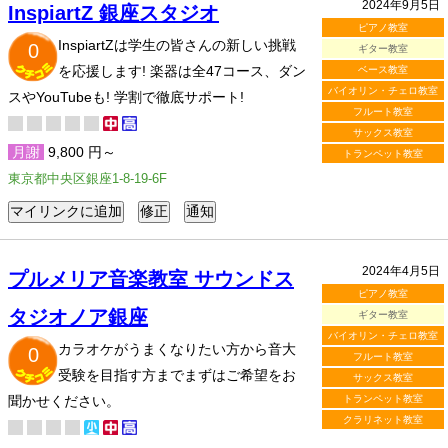
2024年9月5日
InspiartZ 銀座スタジオ
ピアノ教室
InspiartZは学生の皆さんの新しい挑戦
0
ギター教室
を応援します! 楽器は全47コース、ダン
ベース教室
バイオリン・チェロ教室
スやYouTubeも! 学割で徹底サポート!
フルート教室
サックス教室
月謝
9,800 円～
トランペット教室
東京都中央区銀座1-8-19-6F
2024年4月5日
プルメリア音楽教室 サウンドス
ピアノ教室
タジオノア銀座
ギター教室
バイオリン・チェロ教室
カラオケがうまくなりたい方から音大
0
フルート教室
受験を目指す方までまずはご希望をお
サックス教室
聞かせください。
トランペット教室
クラリネット教室