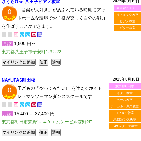
2025年8月19日
さくらOne 八王子ピアノ教室
東京都八王子市
「音楽が大好き」があふれている時期にアッ
0
リトミック教室
トホームな環境でお子様が楽しく自分の能力
ピアノ教室
を伸ばすことができます。
ギター教室
月謝
1,500 円～
東京都八王子市子安町1-32-22
2025年8月18日
NAYUTAS町田校
東京都町田市
子どもの「やってみたい!」を叶えるボイト
0
ギター教室
レ・マンツーマンダンススクールです
ベース教室
ボーカル・声楽教室
月謝
15,400 ～ 37,400 円
HIPHOP教室
JAZZダンス教室
東京都町田市森野1-14-9 エムケービル森野2F
K-POPダンス教室