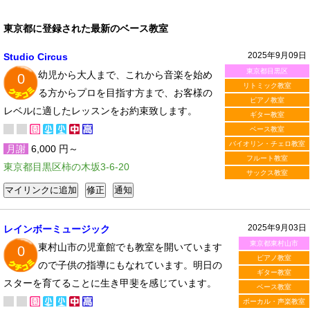
東京都に登録された最新のベース教室
2025年9月09日
Studio Circus
東京都目黒区
幼児から大人まで、これから音楽を始め
0
リトミック教室
る方からプロを目指す方まで、お客様の
ピアノ教室
レベルに適したレッスンをお約束致します。
ギター教室
ベース教室
バイオリン・チェロ教室
月謝
6,000 円～
フルート教室
東京都目黒区柿の木坂3-6-20
サックス教室
2025年9月03日
レインボーミュージック
東京都東村山市
東村山市の児童館でも教室を開いています
0
ピアノ教室
ので子供の指導にもなれています。明日の
ギター教室
スターを育てることに生き甲斐を感じています。
ベース教室
ボーカル・声楽教室