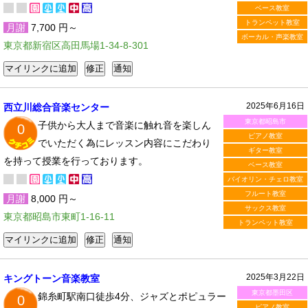
ベース教室
トランペット教室
月謝
7,700 円～
ボーカル・声楽教室
東京都新宿区高田馬場1-34-8-301
2025年6月16日
西立川総合音楽センター
東京都昭島市
子供から大人まで音楽に触れ音を楽しん
0
ピアノ教室
でいただく為にレッスン内容にこだわり
ギター教室
を持って授業を行っております。
ベース教室
バイオリン・チェロ教室
フルート教室
月謝
8,000 円～
サックス教室
東京都昭島市東町1-16-11
トランペット教室
2025年3月22日
キングトーン音楽教室
東京都墨田区
錦糸町駅南口徒歩4分、ジャズとポピュラー
0
ピアノ教室