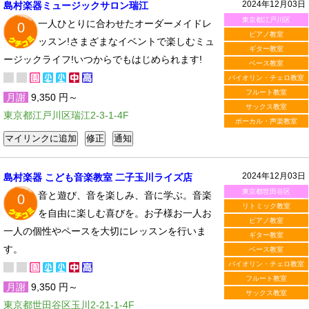
2024年12月03日
島村楽器ミュージックサロン瑞江
東京都江戸川区
一人ひとりに合わせたオーダーメイドレ
0
ピアノ教室
ッスン!さまざまなイベントで楽しむミュ
ギター教室
ージックライフ!いつからでもはじめられます!
ベース教室
バイオリン・チェロ教室
フルート教室
月謝
9,350 円～
サックス教室
東京都江戸川区瑞江2-3-1-4F
ボーカル・声楽教室
2024年12月03日
島村楽器 こども音楽教室 二子玉川ライズ店
東京都世田谷区
音と遊び、音を楽しみ、音に学ぶ。音楽
0
リトミック教室
を自由に楽しむ喜びを。お子様お一人お
ピアノ教室
一人の個性やペースを大切にレッスンを行いま
ギター教室
す。
ベース教室
バイオリン・チェロ教室
フルート教室
月謝
9,350 円～
サックス教室
東京都世田谷区玉川2-21-1-4F