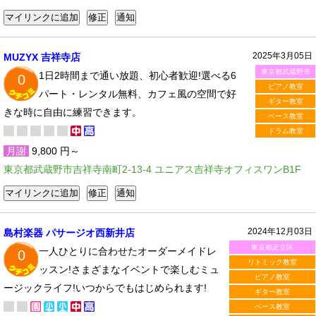
2025年3月05日
MUZYX 吉祥寺店
東京都武蔵野市
1日2時間まで通い放題、初心者歓迎!選べる6
0
ピアノ教室
パート・レンタル無料、カフェ風の空間で好
ギター教室
きな時に自由に練習できます。
ベース教室
ドラム教室
月謝
9,800 円～
東京都武蔵野市吉祥寺南町2-13-4 ユニアス吉祥寺オフィスワンB1F
2024年12月03日
島村楽器 パサージオ西新井店
東京都足立区
一人ひとりに合わせたオーダーメイドレ
0
リトミック教室
ッスン!さまざまなイベントで楽しむミュ
ピアノ教室
ージックライフ!いつからでもはじめられます!
ギター教室
ベース教室