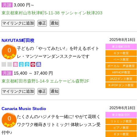
月謝
3,000 円～
東京都東村山市秋津町5-11-38 サンシャイン秋津203
2025年8月18日
NAYUTAS町田校
東京都町田市
子どもの「やってみたい!」を叶えるボイト
0
ギター教室
レ・マンツーマンダンススクールです
ベース教室
ボーカル・声楽教室
月謝
15,400 ～ 37,400 円
HIPHOP教室
JAZZダンス教室
東京都町田市森野1-14-9 エムケービル森野2F
K-POPダンス教室
2025年6月18日
Canaria Music Studio
東京都新宿区
たくさんのハジメテを一緒に! やがて花咲く
0
リトミック教室
ワクワク種蒔きリトミック! 体験レッスン受
ピアノ教室
付中♪
ギター教室