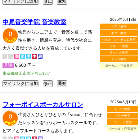
2025年6月13日
中尾音楽学院 音楽教室
ピアノ教室
幼児からシニアまで、音楽を通して感
0
ギター教室
性を磨き、情感を育み、時代や社会に
バイオリン・チェロ教室
フルート教室
大きく貢献できる人材を育成しています。
サックス教室
ドラム教室
月謝
6,600 円～
ボーカル・声楽教室
東京都町田市能ヶ谷1-13-7
2025年6月10日
フォーボイスボーカルサロン
ピアノ教室
生徒さんひとりひとりの「voice」に合わせ
0
ギター教室
たレッスンを行うボーカルスクールです。
フルート教室
ボーカル・声楽教室
ピアノとフルートコースもあります。