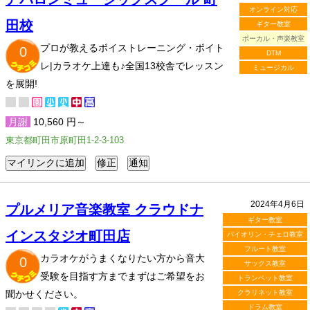
オンライン対応
田校
ギター教室
ボーカル・声楽教室
プロが教えるボイストレーニング・ボイト
0
DTM
レ|カラオケ上達も♪全国13校舎でレッスン
ミュージカル
を展開!
月謝
10,560 円～
東京都町田市原町田1-2-3-103
2024年4月6日
プルメリア音楽教室 クラウドナ
ギター教室
インスタジオ町田店
バイオリン・チェロ教室
フルート教室
カラオケがうまくなりたい方から音大
0
サックス教室
受験を目指す方までまずはご希望をお
トランペット教室
聞かせください。
クラリネット教室
ドラム教室