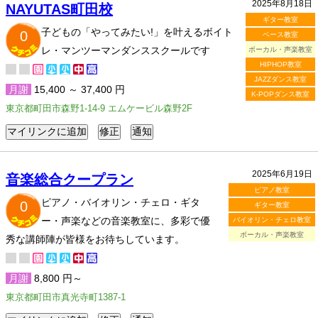
2025年8月18日
NAYUTAS町田校
ギター教室
子どもの「やってみたい!」を叶えるボイト
0
ベース教室
レ・マンツーマンダンススクールです
ボーカル・声楽教室
HIPHOP教室
JAZZダンス教室
月謝
15,400 ～ 37,400 円
K-POPダンス教室
東京都町田市森野1-14-9 エムケービル森野2F
2025年6月19日
音楽総合クープラン
ピアノ教室
ピアノ・バイオリン・チェロ・ギタ
0
ギター教室
ー・声楽などの音楽教室に、多彩で優
バイオリン・チェロ教室
ボーカル・声楽教室
秀な講師陣が皆様をお待ちしています。
月謝
8,800 円～
東京都町田市真光寺町1387-1