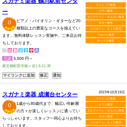
スガナミ楽器 鶴川駅前センタ
リトミック教室
ー
ピアノ教室
エレクトーン・オルガン教室
ピアノ・バイオリン・ギターなど20
0
ギター教室
種類以上の豊富なコースを揃えてい
バイオリン・チェロ教室
ます。無料体験レッスン実施中。ご来店お待
フルート教室
サックス教室
ちしております。
月謝
5,500 円～
東京都町田市能ヶ谷1-6-11-3F
2023年10月19日
スガナミ楽器 成瀬台センター
リトミック教室
1歳から80歳代まで、幅広い年齢層
0
ピアノ教室
の方々が楽しくレッスンに通ってい
エレクトーン・オルガン教室
ギター教室
らっしゃいます。スタッフ一同心よりお待ち
バイオリン・チェロ教室
しております。