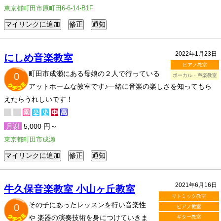
東京都町田市原町田6-6-14-B1F
2022年1月23日
にしめ音楽教室
ピアノ教室
町田市成瀬にある母娘の２人で行っている
0
ボーカル・声楽教室
アットホームな教室です♪一緒に音楽の楽しさを知ってもら
えたらうれしいです！
月謝
5,000 円～
東京都町田市成瀬
2021年6月16日
牛久保音楽教室 小山ヶ丘教室
リトミック教室
その子にあったレッスンを行い音楽性
0
ピアノ教室
や 楽器の演奏技術を身につけていきま
ギター教室