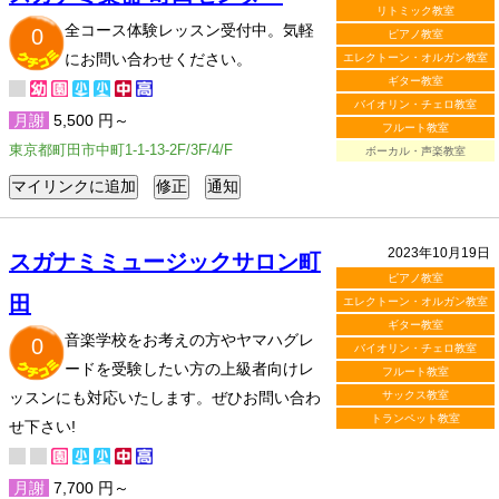
リトミック教室
全コース体験レッスン受付中。気軽
0
ピアノ教室
にお問い合わせください。
エレクトーン・オルガン教室
ギター教室
バイオリン・チェロ教室
月謝
5,500 円～
フルート教室
東京都町田市中町1-1-13-2F/3F/4/F
ボーカル・声楽教室
2023年10月19日
スガナミミュージックサロン町
ピアノ教室
田
エレクトーン・オルガン教室
ギター教室
音楽学校をお考えの方やヤマハグレ
0
バイオリン・チェロ教室
ードを受験したい方の上級者向けレ
フルート教室
ッスンにも対応いたします。ぜひお問い合わ
サックス教室
トランペット教室
せ下さい!
月謝
7,700 円～