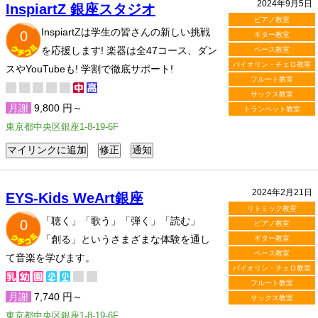
2024年9月5日
InspiartZ 銀座スタジオ
ピアノ教室
InspiartZは学生の皆さんの新しい挑戦
0
ギター教室
を応援します! 楽器は全47コース、ダン
ベース教室
バイオリン・チェロ教室
スやYouTubeも! 学割で徹底サポート!
フルート教室
サックス教室
月謝
9,800 円～
トランペット教室
東京都中央区銀座1-8-19-6F
2024年2月21日
EYS-Kids WeArt銀座
リトミック教室
「聴く」「歌う」「弾く」「読む」
0
ピアノ教室
「創る」というさまざまな体験を通し
ギター教室
ベース教室
て音楽を学びます。
バイオリン・チェロ教室
フルート教室
月謝
7,740 円～
サックス教室
東京都中央区銀座1-8-19-6F