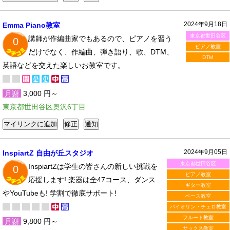
2024年9月18日
Emma Piano教室
東京都世田谷区
講師が作編曲家でもあるので、ピアノを習う
0
ピアノ教室
だけでなく、作編曲、弾き語り、歌、DTM、
DTM
英語などを交えた楽しいお教室です。
月謝
3,000 円～
東京都世田谷区奥沢6丁目
2024年9月05日
InspiartZ 自由が丘スタジオ
東京都世田谷区
InspiartZは学生の皆さんの新しい挑戦を
0
ピアノ教室
応援します! 楽器は全47コース、ダンス
ギター教室
やYouTubeも! 学割で徹底サポート!
ベース教室
バイオリン・チェロ教室
フルート教室
月謝
9,800 円～
サックス教室