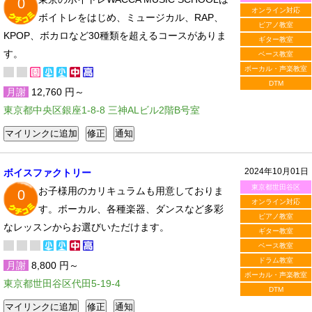
0
オンライン対応
ボイトレをはじめ、ミュージカル、RAP、
ピアノ教室
KPOP、ボカロなど30種類を超えるコースがありま
ギター教室
す。
ベース教室
ボーカル・声楽教室
DTM
月謝
12,760 円～
東京都中央区銀座1-8-8 三神ALビル2階B号室
2024年10月01日
ボイスファクトリー
東京都世田谷区
お子様用のカリキュラムも用意しておりま
0
オンライン対応
す。ボーカル、各種楽器、ダンスなど多彩
ピアノ教室
なレッスンからお選びいただけます。
ギター教室
ベース教室
ドラム教室
月謝
8,800 円～
ボーカル・声楽教室
東京都世田谷区代田5-19-4
DTM