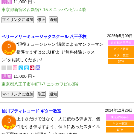
月謝
11,000 円～
東京都新宿区西新宿7-15-8 ニッパンビル 4階
2025年5月09日
ベリーメリーミュージックスクール 八王子校
東京都八王子市
“現役ミュージシャン”講師によるマンツーマン
0
ピアノ教室
指導☆まずは公式HPより“無料体験レッス
ギター教室
ン”をお試しください!
DTM
月謝
11,000 円～
東京都八王子市中町7-7 ニシカワビル3階
2024年12月26日
仙川プティレコード ギター教室
東京都調布市
上手さだけではなく、人に伝わる弾き方、個
0
ギター教室
性を引き伸ばすよう、個々にあったスタイル
DTM