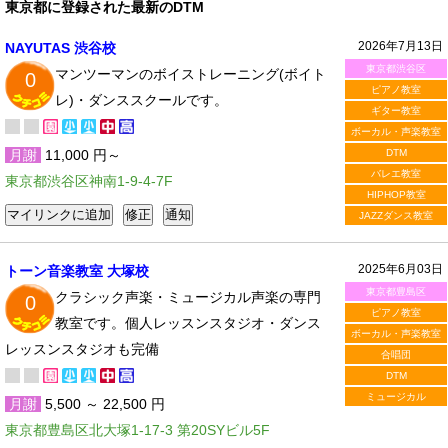
東京都に登録された最新のDTM
2026年7月13日
NAYUTAS 渋谷校
東京都渋谷区
マンツーマンのボイストレーニング(ボイト
0
ピアノ教室
レ)・ダンススクールです。
ギター教室
ボーカル・声楽教室
月謝
11,000 円～
DTM
バレエ教室
東京都渋谷区神南1-9-4-7F
HIPHOP教室
JAZZダンス教室
2025年6月03日
トーン音楽教室 大塚校
東京都豊島区
クラシック声楽・ミュージカル声楽の専門
0
ピアノ教室
教室です。個人レッスンスタジオ・ダンス
ボーカル・声楽教室
レッスンスタジオも完備
合唱団
DTM
ミュージカル
月謝
5,500 ～ 22,500 円
東京都豊島区北大塚1-17-3 第20SYビル5F