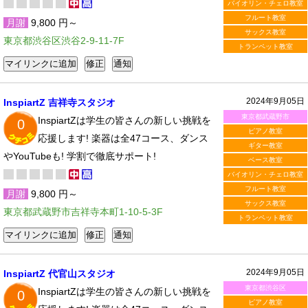
バイオリン・チェロ教室
フルート教室
月謝
9,800 円～
サックス教室
東京都渋谷区渋谷2-9-11-7F
トランペット教室
2024年9月05日
InspiartZ 吉祥寺スタジオ
東京都武蔵野市
InspiartZは学生の皆さんの新しい挑戦を
0
ピアノ教室
応援します! 楽器は全47コース、ダンス
ギター教室
やYouTubeも! 学割で徹底サポート!
ベース教室
バイオリン・チェロ教室
フルート教室
月謝
9,800 円～
サックス教室
東京都武蔵野市吉祥寺本町1-10-5-3F
トランペット教室
2024年9月05日
InspiartZ 代官山スタジオ
東京都渋谷区
InspiartZは学生の皆さんの新しい挑戦を
0
ピアノ教室