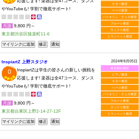
応援します! 楽器は全47コース、ダンス
ギター教室
やYouTubeも! 学割で徹底サポート!
ベース教室
バイオリン・チェロ教室
フルート教室
月謝
9,800 円～
サックス教室
東京都渋谷区猿楽町11-6
トランペット教室
2024年9月05日
InspiartZ 上野スタジオ
東京都台東区
InspiartZは学生の皆さんの新しい挑戦を
0
ピアノ教室
応援します! 楽器は全47コース、ダンス
ギター教室
やYouTubeも! 学割で徹底サポート!
ベース教室
バイオリン・チェロ教室
フルート教室
月謝
9,800 円～
サックス教室
東京都台東区上野2-14-27-12F
トランペット教室