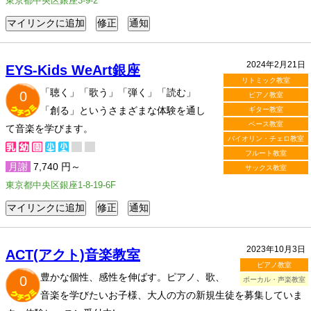
東京都中央区銀座3-9-2
2024年2月21日
EYS-Kids WeArt銀座
リトミック教室
「聴く」「歌う」「弾く」「読む」
0
ピアノ教室
「創る」というさまざまな体験を通し
ギター教室
ベース教室
て音楽を学びます。
バイオリン・チェロ教室
フルート教室
月謝
7,740 円～
サックス教室
東京都中央区銀座1-8-19-6F
2023年10月3日
ACT(アクト)音楽教室
ピアノ教室
豊かな個性、感性を伸ばす。ピアノ、歌、
0
ボーカル・声楽教室
音楽を学びたいお子様、大人の方の新規生徒を募集していま