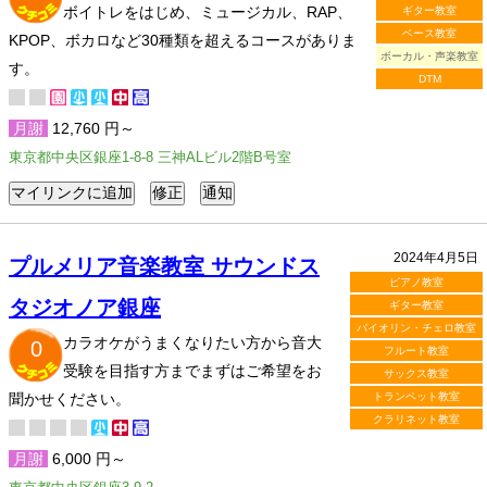
ボイトレをはじめ、ミュージカル、RAP、
ギター教室
ベース教室
KPOP、ボカロなど30種類を超えるコースがありま
ボーカル・声楽教室
す。
DTM
月謝
12,760 円～
東京都中央区銀座1-8-8 三神ALビル2階B号室
2024年4月5日
プルメリア音楽教室 サウンドス
ピアノ教室
タジオノア銀座
ギター教室
バイオリン・チェロ教室
カラオケがうまくなりたい方から音大
0
フルート教室
受験を目指す方までまずはご希望をお
サックス教室
聞かせください。
トランペット教室
クラリネット教室
月謝
6,000 円～