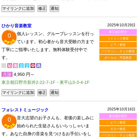
2025年10月29日
ひかり音楽教室
東京都日野市
個人レッスン、グループレッスンを行っ
0
リトミック教室
ています。初心者から音大受験の方まで
ピアノ教室
丁寧にご指導いたします。無料体験受付中で
バイオリン・チェロ教室
す。
ボーカル・声楽教室
月謝
4,950 円～
東京都日野市新井2-22-7-1F・東平山3-3-4-1F
2025年10月16日
フォレストミュージック
東京都目黒区
音大志望のお子さんも、老後の楽しみに
0
ピアノ教室
始められた生徒さんもいらっしゃいま
ギター教室
す。あなた自身の音楽を見つけるお手伝いをし
バイオリン・チェロ教室