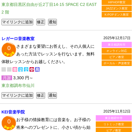
HIPHOP教室
東京都目黒区自由が丘2丁目14-15 SPACE C2 EAST
JAZZダンス教室
2 階
K-POPダンス教室
2025年12月17日
レガーロ音楽教室
東京都調布市
さまざまな要望にお答えし、その人個人に
0
オンライン対応
あった方法でレッスンを行ないます。無料
ピアノ教室
体験レッスンからお越しください。
ボーカル・声楽教室
月謝
3,300 円～
東京都調布市仙川
2025年11月12日
KEI音楽学院
東京都府中市
お子様の情操教育には音楽を。お子様の
0
リトミック教室
将来へのプレゼントに、小さい頃から始
ピアノ教室