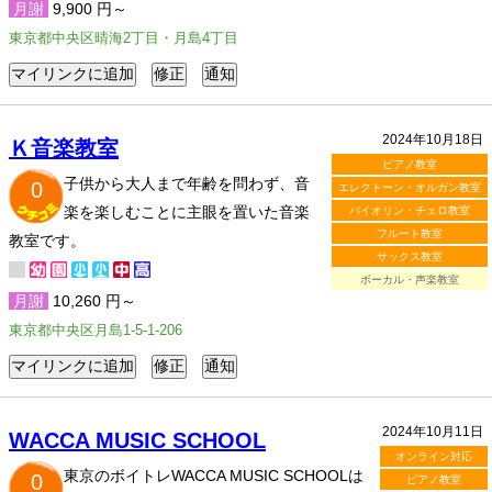
月謝
9,900 円～
東京都中央区晴海2丁目・月島4丁目
2024年10月18日
Ｋ音楽教室
ピアノ教室
子供から大人まで年齢を問わず、音
0
エレクトーン・オルガン教室
楽を楽しむことに主眼を置いた音楽
バイオリン・チェロ教室
フルート教室
教室です。
サックス教室
ボーカル・声楽教室
月謝
10,260 円～
東京都中央区月島1-5-1-206
2024年10月11日
WACCA MUSIC SCHOOL
オンライン対応
東京のボイトレWACCA MUSIC SCHOOLは
0
ピアノ教室