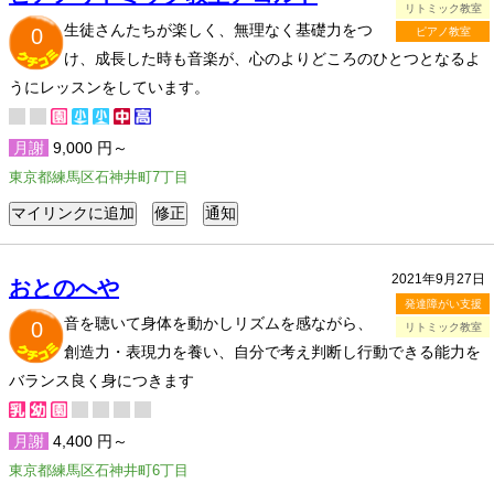
リトミック教室
生徒さんたちが楽しく、無理なく基礎力をつ
0
ピアノ教室
け、成長した時も音楽が、心のよりどころのひとつとなるよ
うにレッスンをしています。
月謝
9,000 円～
東京都練馬区石神井町7丁目
2021年9月27日
おとのへや
発達障がい支援
音を聴いて身体を動かしリズムを感ながら、
0
リトミック教室
創造力・表現力を養い、自分で考え判断し行動できる能力を
バランス良く身につきます
月謝
4,400 円～
東京都練馬区石神井町6丁目