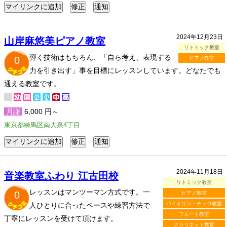
2024年12月23日
山岸麻悠美ピアノ教室
リトミック教室
弾く技術はもちろん、「自ら考え、表現する
0
ピアノ教室
力を引き出す」事を目標にレッスンしています。どなたでも
通える教室です。
月謝
6,000 円～
東京都練馬区南大泉4丁目
2024年11月18日
音楽教室ふわり 江古田校
リトミック教室
レッスンはマンツーマン方式です。一
0
ピアノ教室
バイオリン・チェロ教室
人ひとりに合ったペースや練習方法で
フルート教室
丁寧にレッスンを受けて頂けます。
クラリネット教室