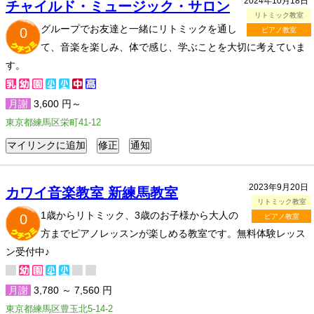
2024年10月18日
チャイルド・ミュージック・サロン
リトミック教室
グループでお友達と一緒にリトミックを通し
0
ピアノ教室
て、音楽を楽しみ、体で感じ、学ぶことを大切に考えていま
す。
月謝
3,600 円～
東京都練馬区栄町41-12
2023年9月20日
カワイ音楽教室 新練馬教室
リトミック教室
1歳からリトミック、3歳のお子様から大人の
0
ピアノ教室
方までピアノレッスンが楽しめる教室です。無料体験レッス
ン受付中♪
月謝
3,780 ～ 7,560 円
東京都練馬区豊玉北5-14-2