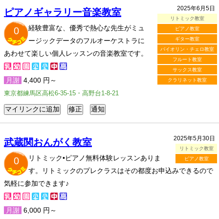
2025年6月5日
ピアノギャラリー音楽教室
リトミック教室
経験豊富な、優秀で熱心な先生がミュ
0
ピアノ教室
ギター教室
ージックデータのフルオーケストラに
バイオリン・チェロ教室
あわせて楽しい個人レッスンの音楽教室です。
フルート教室
サックス教室
月謝
4,400 円～
クラリネット教室
東京都練馬区高松6-35-15・高野台1-8-21
2025年5月30日
武蔵関おんがく教室
リトミック教室
リトミック•ピアノ無料体験レッスンありま
0
ピアノ教室
す。リトミックのプレクラスはその都度お申込みできるので
気軽に参加できます♪
月謝
6,000 円～