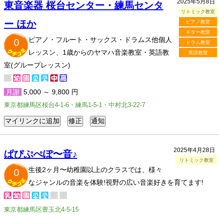
2025年5月8日
東音楽器 桜台センター・練馬センタ
リトミック教室
ー ほか
ピアノ教室
ギター教室
ピアノ・フルート・サックス・ドラムス他個人
0
ドラム教室
レッスン、1歳からのヤマハ音楽教室・英語教
英語教室
室(グループレッスン)
月謝
5,000 ～ 9,800 円
東京都練馬区桜台4-1-6・練馬1-5-1・中村北3-22-7
2025年4月28日
ぱぴぷぺぽ〜音♪
リトミック教室
生後2ヶ月〜幼稚園以上のクラスでは、様々
0
なジャンルの音楽を体験!視野の広い音楽好きを育てます!
東京都練馬区豊玉北4-5-15