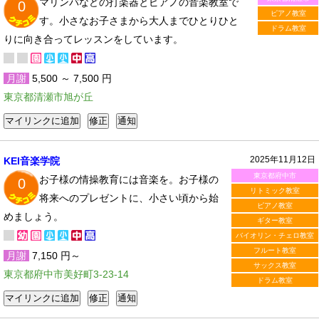
マリンバなどの打楽器とピアノの音楽教室で
0
ピアノ教室
す。小さなお子さまから大人までひとりひと
ドラム教室
りに向き合ってレッスンをしています。
月謝
5,500 ～ 7,500 円
東京都清瀬市旭が丘
2025年11月12日
KEI音楽学院
東京都府中市
お子様の情操教育には音楽を。お子様の
0
リトミック教室
将来へのプレゼントに、小さい頃から始
ピアノ教室
めましょう。
ギター教室
バイオリン・チェロ教室
フルート教室
月謝
7,150 円～
サックス教室
東京都府中市美好町3-23-14
ドラム教室