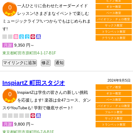
ピアノ教室
一人ひとりに合わせたオーダーメイド
0
ギター教室
レッスン!さまざまなイベントで楽しむ
ベース教室
バイオリン・チェロ教室
ミュージックライフ!いつからでもはじめられま
サックス教室
す!
トランペット教室
クラリネット教室
月謝
9,350 円～
東京都町田市原町田4-1-17-B1F
2024年9月5日
InspiartZ 町田スタジオ
ピアノ教室
InspiartZは学生の皆さんの新しい挑戦
0
ギター教室
を応援します! 楽器は全47コース、ダン
ベース教室
バイオリン・チェロ教室
スやYouTubeも! 学割で徹底サポート!
フルート教室
サックス教室
月謝
9,800 円～
トランペット教室
東京都町田市原町田6-7-8-B1F