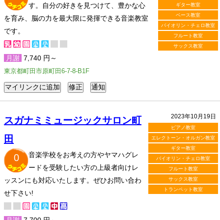
す。自分の好きを見つけて、豊かな心
ギター教室
ベース教室
を育み、脳の力を最大限に発揮できる音楽教室
バイオリン・チェロ教室
です。
フルート教室
サックス教室
月謝
7,740 円～
東京都町田市原町田6-7-8-B1F
2023年10月19日
スガナミミュージックサロン町
ピアノ教室
田
エレクトーン・オルガン教室
ギター教室
音楽学校をお考えの方やヤマハグレ
0
バイオリン・チェロ教室
ードを受験したい方の上級者向けレ
フルート教室
ッスンにも対応いたします。ぜひお問い合わ
サックス教室
トランペット教室
せ下さい!