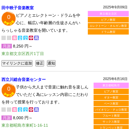
2025年9月09日
田中映子音楽教室
東京都文京区
ピアノとエレクトーン・ドラムを中
0
ピアノ教室
心に、幅広い年齢層の生徒さんがい
エレクトーン・オルガン教室
らっしゃる音楽教室を開いています。
ドラム教室
月謝
8,250 円～
東京都文京区西片1丁目
2025年6月16日
西立川総合音楽センター
東京都昭島市
子供から大人まで音楽に触れ音を楽しん
0
ピアノ教室
でいただく為にレッスン内容にこだわり
ギター教室
を持って授業を行っております。
ベース教室
バイオリン・チェロ教室
フルート教室
月謝
8,000 円～
サックス教室
東京都昭島市東町1-16-11
トランペット教室