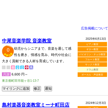
広告掲載について
2025年6月13日
中尾音楽学院 音楽教室
ピアノ教室
幼児からシニアまで、音楽を通して感
0
ギター教室
性を磨き、情感を育み、時代や社会に
バイオリン・チェロ教室
フルート教室
大きく貢献できる人材を育成しています。
サックス教室
ドラム教室
月謝
6,600 円～
ボーカル・声楽教室
東京都町田市能ヶ谷1-13-7
2024年12月3日
島村楽器音楽教室ミーナ町田店