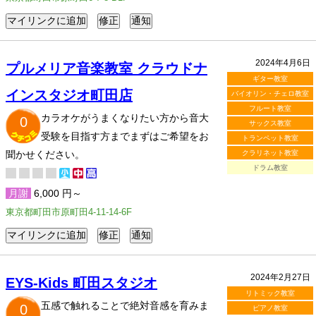
2024年4月6日
プルメリア音楽教室 クラウドナ
ギター教室
インスタジオ町田店
バイオリン・チェロ教室
フルート教室
カラオケがうまくなりたい方から音大
0
サックス教室
受験を目指す方までまずはご希望をお
トランペット教室
聞かせください。
クラリネット教室
ドラム教室
月謝
6,000 円～
東京都町田市原町田4-11-14-6F
2024年2月27日
EYS-Kids 町田スタジオ
リトミック教室
五感で触れることで絶対音感を育みま
0
ピアノ教室