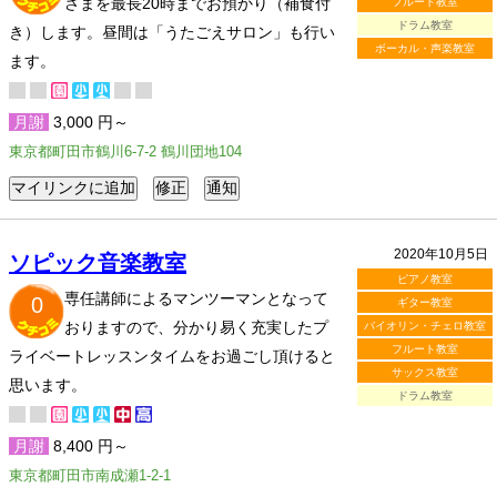
さまを最長20時までお預かり（補食付
フルート教室
ドラム教室
き）します。昼間は「うたごえサロン」も行い
ボーカル・声楽教室
ます。
月謝
3,000 円～
東京都町田市鶴川6-7-2 鶴川団地104
2020年10月5日
ソピック音楽教室
ピアノ教室
専任講師によるマンツーマンとなって
0
ギター教室
おりますので、分かり易く充実したプ
バイオリン・チェロ教室
フルート教室
ライベートレッスンタイムをお過ごし頂けると
サックス教室
思います。
ドラム教室
月謝
8,400 円～
東京都町田市南成瀬1-2-1