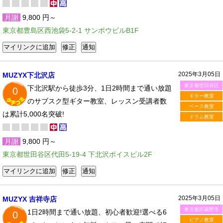
月謝
9,800 円～
東京都豊島区西池袋5-2-1 サンポウビルB1F
2025年3月05日
MUZYX下北沢店
東京都世田谷区
下北沢駅から徒歩3分、1日2時間まで通い放題
0
ギター教室
のサブスク型ギター教室、レッスン受講者数
ベース教室
は累計5,000名突破!
ドラム教室
月謝
9,800 円～
東京都世田谷区代田5-19-4 下北沢ボイスビル2F
2025年3月05日
MUZYX 吉祥寺店
東京都武蔵野市
1日2時間まで通い放題、初心者歓迎!選べる6
0
ピアノ教室