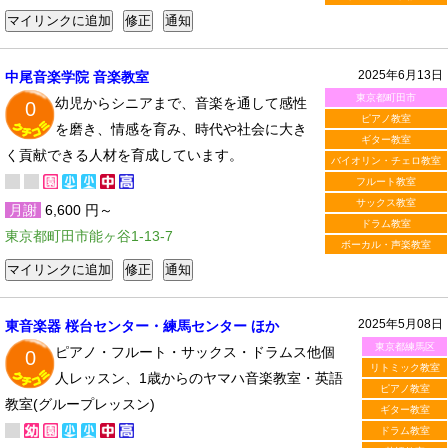
2025年6月13日
中尾音楽学院 音楽教室
東京都町田市
幼児からシニアまで、音楽を通して感性
0
ピアノ教室
を磨き、情感を育み、時代や社会に大き
ギター教室
く貢献できる人材を育成しています。
バイオリン・チェロ教室
フルート教室
サックス教室
月謝
6,600 円～
ドラム教室
東京都町田市能ヶ谷1-13-7
ボーカル・声楽教室
2025年5月08日
東音楽器 桜台センター・練馬センター ほか
東京都練馬区
ピアノ・フルート・サックス・ドラムス他個
0
リトミック教室
人レッスン、1歳からのヤマハ音楽教室・英語
ピアノ教室
教室(グループレッスン)
ギター教室
ドラム教室