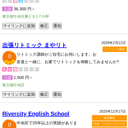
月謝
36,300 円～
東京都中央区勝どき1-7-3-8F
2026年2月12日
出張リトミック まやリト
リトミック教室
リトミック講師がご自宅にお伺いします。お
0
友達と一緒に、お家でリトミックを体験してみませんか?
月謝
1,500 円～
東京都中央区
2025年12月17日
Rivercity English School
英語教室
中央区で25年以上の実績がありま
0
学童・アフタースクール