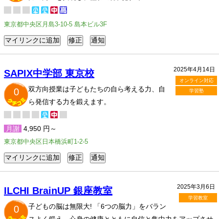
東京都中央区月島3-10-5 島本ビル3F
2025年4月14日
SAPIX中学部 東京校
オンライン対応
双方向授業は子どもたちの自ら考える力、自
0
学習塾
ら発信する力を鍛えます。
月謝
4,950 円～
東京都中央区日本橋浜町1-2-5
2025年3月6日
ILCHI BrainUP 銀座教室
学習教室
子どもの脳は無限大! 「6つの脳力」をバラン
0