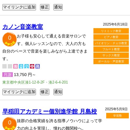
2025年6月18日
カノン音楽教室
リトミック教室
お子様も安心して通える音楽サロンで
0
ピアノ教室
す。個人レッスンなので、大人の方も
バイオリン・チェロ教室
フルート教室
自分のペースで音楽を楽しみながら上達できま
サックス教室
す。
ボーカル・声楽教室
月謝
13,750 円～
東京都中央区湊1-12-8-2F・湊2-6-4-201
2025年5月9日
早稲田アカデミー個別進学館 月島校
学習塾
抜群の合格実績を誇る指導ノウハウによって学
0
力の向上を実現し、憧れの難関校へ。