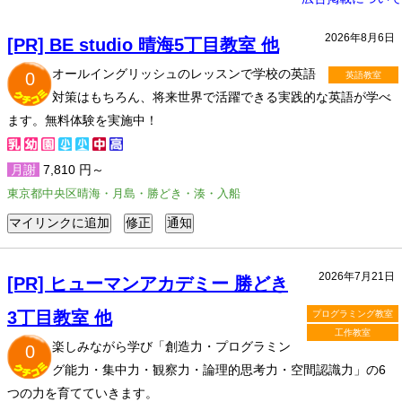
2026年8月6日
[PR] BE studio 晴海5丁目教室 他
オールイングリッシュのレッスンで学校の英語
0
英語教室
対策はもちろん、将来世界で活躍できる実践的な英語が学べ
ます。無料体験を実施中！
月謝
7,810 円～
東京都中央区晴海・月島・勝どき・湊・入船
2026年7月21日
[PR] ヒューマンアカデミー 勝どき
3丁目教室 他
プログラミング教室
工作教室
楽しみながら学び「創造力・プログラミン
0
グ能力・集中力・観察力・論理的思考力・空間認識力」の6
つの力を育てていきます。