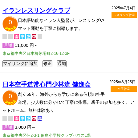
2025年7月4日
イランレスリングクラブ
レスリング教室
日本語堪能なイラン人監督が、レスリングや
0
マット運動を丁寧に指導します。
月謝
11,000 円～
東京都中央区日本橋茅場町2-16-12-3F
2025年6月25日
日本空手道常心門少林流 健進会
空手教室
創立55年、海外からも学びに来る信頼の空手
0
道場。少人数に分かれて丁寧に指導。親子の参加も多く、ア
ットホーム。無料体験あり
月謝
3,000 円～
東京都中央区佃2-3-1 佃島小学校クラブハウス1階