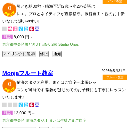
バレエ教室
勝どき駅30秒・晴海至近!2歳〜小2の英語バ
0
レエ。プロとネイティブが直接指導。振替自由・親のお手伝
いなしで通いやすい!
月謝
8,000 円～
東京都中央区勝どき3丁目5-6 2階 Studio Ones
2026年5月31日
Monjaフルート教室
フルート教室
晴海スタジオ利用、またはご自宅へ出張レッ
0
スンが可能です!楽器がはじめてのお子様にも丁寧にレッスン
いたします♪
月謝
12,000 円～
東京都中央区 晴海スタジオ または生徒さまご自宅