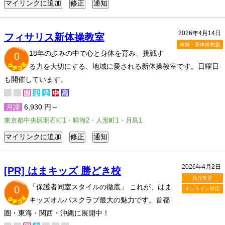
2026年4月14日
フィサリス新体操教室
体操・新体操教室
18年の歩みの中で心と身体を育み、挑戦す
0
る力を大切にする、地域に愛される新体操教室です。日曜日
も開催しています。
月謝
6,930 円～
東京都中央区明石町1・晴海2・人形町1・月島1
2026年4月2日
[PR] はまキッズ 勝どき校
幼児教室
「保護者同室スタイルの徹底」 これが、はま
0
オンライン対応
キッズオルパスクラブ最大の魅力です。首都
圏・東海・関西・沖縄に展開中！