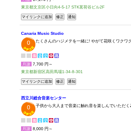
東京都文京区小日向4-5-17 STK茗荷谷ビル2F
Canaria Music Studio
たくさんのハジメテを一緒に! やがて花咲くワクワク
0
月謝
7,700 円～
東京都新宿区高田馬場1-34-8-301
西立川総合音楽センター
子供から大人まで音楽に触れ音を楽しんでいただく
0
月謝
8,000 円～