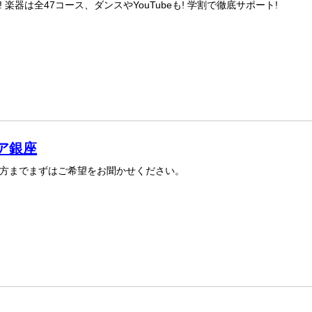
! 楽器は全47コース、ダンスやYouTubeも! 学割で徹底サポート!
ア銀座
方までまずはご希望をお聞かせください。