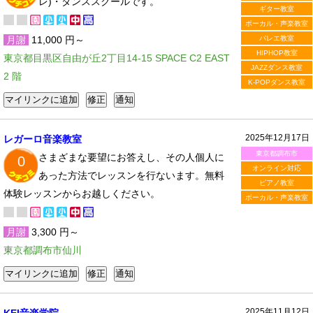
レ)・ダンススクールです。
ギター教室
ボーカル・声楽教室
月謝
11,000 円～
バレエ教室
HIPHOP教室
東京都目黒区自由が丘2丁目14-15 SPACE C2 EAST
JAZZダンス教室
2 階
K-POPダンス教室
2025年12月17日
レガーロ音楽教室
東京都調布市
さまざまな要望にお答えし、その人個人に
0
オンライン対応
あった方法でレッスンを行ないます。無料
ピアノ教室
体験レッスンからお越しください。
ボーカル・声楽教室
月謝
3,300 円～
東京都調布市仙川
2025年11月12日