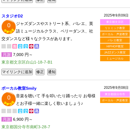
2025年9月09日
スタジオD2
東京都文京区
ジャズダンスやストリート系、バレエ、英
0
リトミック教室
語ミュージカルクラス、ベリーダンス、社
ボーカル・声楽教室
交ダンスなど様々なクラスがあります。
バレエ教室
HIPHOP教室
JAZZダンス教室
月謝
7,000 円～
ミュージカル
東京都文京区白山1-18-7-B1
2025年9月08日
ボーカル教室Smily
東京都国分寺市
音楽を聴いて 手を叩いたり踊ったり お母様
0
ボーカル・声楽教室
とお子様一緒に楽しく歌いましょう♪
月謝
6,900 円～
東京都国分寺市南町3-28-7