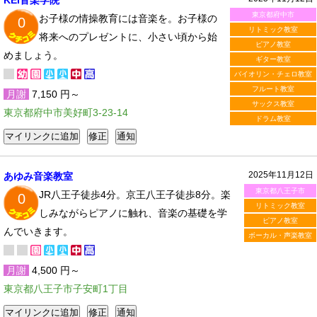
KEI音楽学院
東京都府中市
お子様の情操教育には音楽を。お子様の
0
リトミック教室
将来へのプレゼントに、小さい頃から始
ピアノ教室
めましょう。
ギター教室
バイオリン・チェロ教室
フルート教室
月謝
7,150 円～
サックス教室
東京都府中市美好町3-23-14
ドラム教室
2025年11月12日
あゆみ音楽教室
東京都八王子市
JR八王子徒歩4分。京王八王子徒歩8分。楽
0
リトミック教室
しみながらピアノに触れ、音楽の基礎を学
ピアノ教室
んでいきます。
ボーカル・声楽教室
月謝
4,500 円～
東京都八王子市子安町1丁目