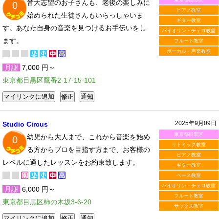
音大志望のお子さんも、老後の楽しみに
0
ピアノ教室
始められた生徒さんもいらっしゃいま
ギター教室
す。あなた自身の音楽を見つけるお手伝いをし
バイオリン・チェロ教室
ます。
フルート教室
ボーカル・声楽教室
月謝
7,000 円～
東京都目黒区鷹番2-17-15-101
2025年9月09日
Studio Circus
東京都目黒区
幼児から大人まで、これから音楽を始め
0
リトミック教室
る方からプロを目指す方まで、お客様の
ピアノ教室
レベルに適したレッスンをお約束致します。
ギター教室
ベース教室
バイオリン・チェロ教室
月謝
6,000 円～
フルート教室
東京都目黒区柿の木坂3-6-20
サックス教室