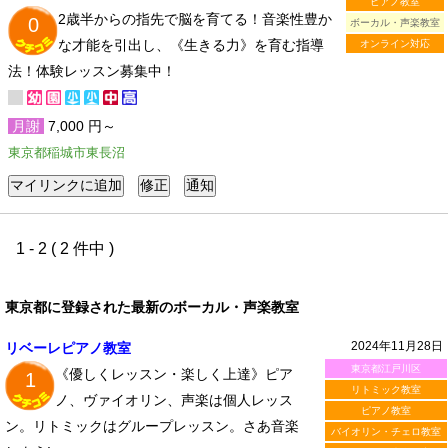
ピアノ教室
2歳半からの指先で脳を育てる！音楽性豊か
0
ボーカル・声楽教室
な才能を引出し、《生きる力》を育む指導
オンライン対応
法！体験レッスン募集中！
月謝
7,000 円～
東京都稲城市東長沼
1 - 2 ( 2 件中 )
東京都に登録された最新のボーカル・声楽教室
2024年11月28日
リベーレピアノ教室
東京都江戸川区
《優しくレッスン・楽しく上達》ピア
1
リトミック教室
ノ、ヴァイオリン、声楽は個人レッス
ピアノ教室
ン。リトミックはグループレッスン。さあ音楽
バイオリン・チェロ教室