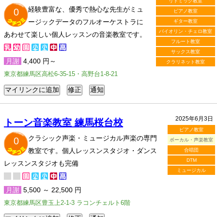
リトミック教室
経験豊富な、優秀で熱心な先生がミュ
0
ピアノ教室
ージックデータのフルオーケストラに
ギター教室
バイオリン・チェロ教室
あわせて楽しい個人レッスンの音楽教室です。
フルート教室
サックス教室
月謝
4,400 円～
クラリネット教室
東京都練馬区高松6-35-15・高野台1-8-21
2025年6月3日
トーン音楽教室 練馬桜台校
ピアノ教室
クラシック声楽・ミュージカル声楽の専門
0
ボーカル・声楽教室
教室です。個人レッスンスタジオ・ダンス
合唱団
DTM
レッスンスタジオも完備
ミュージカル
月謝
5,500 ～ 22,500 円
東京都練馬区豊玉上2-1-3 ラコンチェルト6階