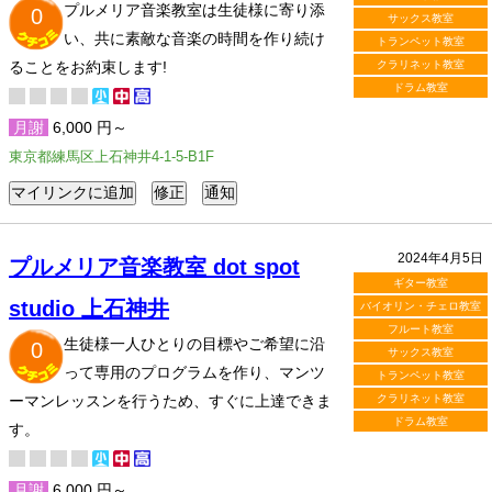
プルメリア音楽教室は生徒様に寄り添
0
サックス教室
い、共に素敵な音楽の時間を作り続け
トランペット教室
ることをお約束します!
クラリネット教室
ドラム教室
月謝
6,000 円～
東京都練馬区上石神井4-1-5-B1F
2024年4月5日
プルメリア音楽教室 dot spot
ギター教室
studio 上石神井
バイオリン・チェロ教室
フルート教室
生徒様一人ひとりの目標やご希望に沿
0
サックス教室
って専用のプログラムを作り、マンツ
トランペット教室
ーマンレッスンを行うため、すぐに上達できま
クラリネット教室
ドラム教室
す。
月謝
6,000 円～