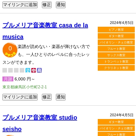
2024年4月5日
プルメリア音楽教室 casa de la
ピアノ教室
musica
ギター教室
バイオリン・チェロ教室
楽譜が読めない・楽器が弾けない方で
0
フルート教室
も、一人ひとりのレベルに合ったレッ
サックス教室
スンができます。
トランペット教室
クラリネット教室
月謝
6,000 円～
東京都練馬区小竹町2-2-1
2024年4月5日
プルメリア音楽教室 studio
ギター教室
seisho
バイオリン・チェロ教室
フルート教室