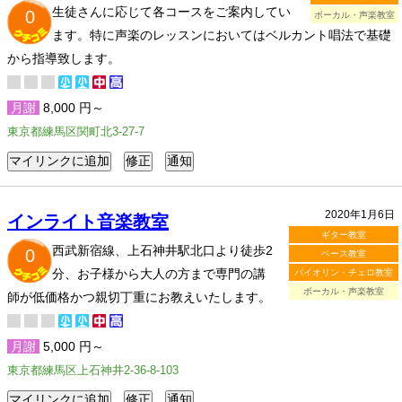
生徒さんに応じて各コースをご案内してい
0
ボーカル・声楽教室
ます。特に声楽のレッスンにおいてはベルカント唱法で基礎
から指導致します。
月謝
8,000 円～
東京都練馬区関町北3-27-7
2020年1月6日
インライト音楽教室
ギター教室
西武新宿線、上石神井駅北口より徒歩2
0
ベース教室
分、お子様から大人の方まで専門の講
バイオリン・チェロ教室
ボーカル・声楽教室
師が低価格かつ親切丁重にお教えいたします。
月謝
5,000 円～
東京都練馬区上石神井2-36-8-103