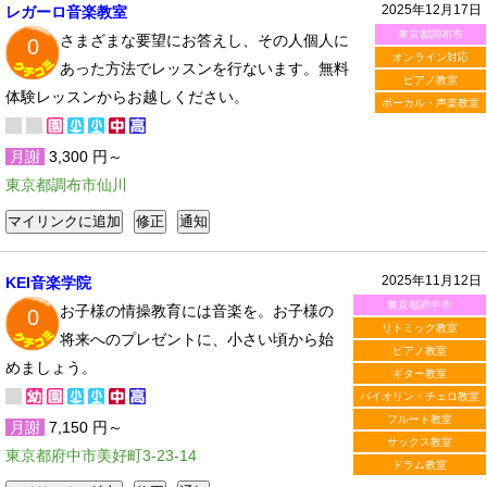
2025年12月17日
レガーロ音楽教室
東京都調布市
さまざまな要望にお答えし、その人個人に
0
オンライン対応
あった方法でレッスンを行ないます。無料
ピアノ教室
体験レッスンからお越しください。
ボーカル・声楽教室
月謝
3,300 円～
東京都調布市仙川
2025年11月12日
KEI音楽学院
東京都府中市
お子様の情操教育には音楽を。お子様の
0
リトミック教室
将来へのプレゼントに、小さい頃から始
ピアノ教室
めましょう。
ギター教室
バイオリン・チェロ教室
フルート教室
月謝
7,150 円～
サックス教室
東京都府中市美好町3-23-14
ドラム教室