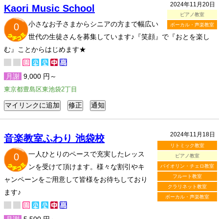
2024年11月20日
Kaori Music School
ピアノ教室
小さなお子さまからシニアの方まで幅広い
0
ボーカル・声楽教室
世代の生徒さんを募集しています♪『笑顔』で『おとを楽し
む』ことからはじめます★
月謝
9,000 円～
東京都豊島区東池袋2丁目
2024年11月18日
音楽教室ふわり 池袋校
リトミック教室
一人ひとりのペースで充実したレッス
0
ピアノ教室
ンを受けて頂けます。様々な割引やキ
バイオリン・チェロ教室
フルート教室
ャンペーンをご用意して皆様をお待ちしており
クラリネット教室
ます♪
ボーカル・声楽教室