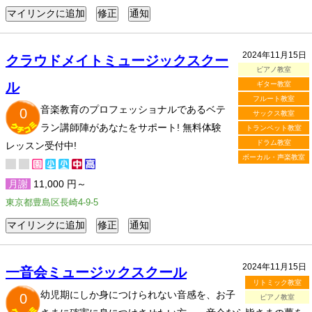
2024年11月15日
クラウドメイトミュージックスクー
ピアノ教室
ル
ギター教室
フルート教室
音楽教育のプロフェッショナルであるベテ
0
サックス教室
ラン講師陣があなたをサポート! 無料体験
トランペット教室
ドラム教室
レッスン受付中!
ボーカル・声楽教室
月謝
11,000 円～
東京都豊島区長崎4-9-5
2024年11月15日
一音会ミュージックスクール
リトミック教室
幼児期にしか身につけられない音感を、お子
0
ピアノ教室