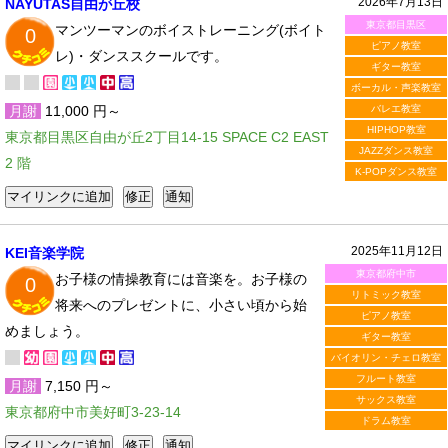
2026年7月13日
NAYUTAS自由が丘校
東京都目黒区
マンツーマンのボイストレーニング(ボイト
0
ピアノ教室
レ)・ダンススクールです。
ギター教室
ボーカル・声楽教室
月謝
11,000 円～
バレエ教室
HIPHOP教室
東京都目黒区自由が丘2丁目14-15 SPACE C2 EAST
JAZZダンス教室
2 階
K-POPダンス教室
2025年11月12日
KEI音楽学院
東京都府中市
お子様の情操教育には音楽を。お子様の
0
リトミック教室
将来へのプレゼントに、小さい頃から始
ピアノ教室
めましょう。
ギター教室
バイオリン・チェロ教室
フルート教室
月謝
7,150 円～
サックス教室
東京都府中市美好町3-23-14
ドラム教室