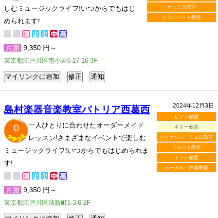
しむミュージックライフ!いつからでもはじ
サックス教室
トランペット教室
められます!
月謝
9,350 円～
東京都江戸川区南小岩6-27-16-3F
2024年12月3日
島村楽器音楽教室パトリア西葛西
ピアノ教室
一人ひとりに合わせたオーダーメイド
0
ギター教室
レッスン!さまざまなイベントで楽しむ
バイオリン・チェロ教室
フルート教室
ミュージックライフ!いつからでもはじめられま
ドラム教室
す!
ボーカル・声楽教室
月謝
9,350 円～
東京都江戸川区清新町1-3-6-2F