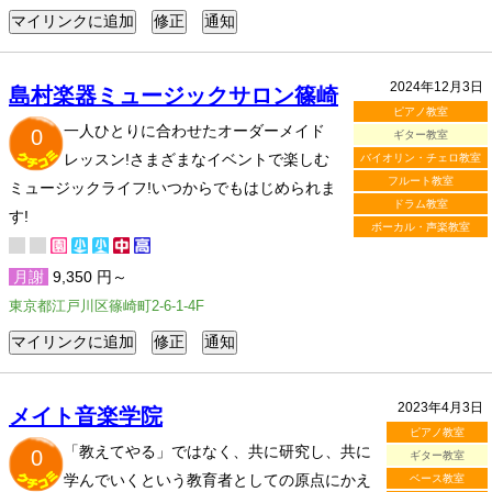
2024年12月3日
島村楽器ミュージックサロン篠崎
ピアノ教室
一人ひとりに合わせたオーダーメイド
0
ギター教室
レッスン!さまざまなイベントで楽しむ
バイオリン・チェロ教室
フルート教室
ミュージックライフ!いつからでもはじめられま
ドラム教室
す!
ボーカル・声楽教室
月謝
9,350 円～
東京都江戸川区篠崎町2-6-1-4F
2023年4月3日
メイト音楽学院
ピアノ教室
「教えてやる」ではなく、共に研究し、共に
0
ギター教室
学んでいくという教育者としての原点にかえ
ベース教室