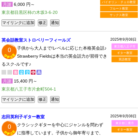
バイオリン・チェロ教室
月謝
6,000 円～
フルート教室
東京都目黒区柿の木坂3-6-20
サックス教室
2025年9月08日
英会話教室ストロベリーフィールズ
東京都八王子市
子供から大人まで!レベルに応じた本格英会話♪
0
ギター教室
Strawberry Fieldsは本当の英会話力が習得でき
英語教室
るスク-ルです♪
月謝
15,400 円～
東京都八王子市片倉町504-1
2025年9月08日
志田英利子ギター教室
東京都三鷹市
クラシックギターを中心にジャンルを問わず
0
ギター教室
に指導しています。子供から御年寄りまで、