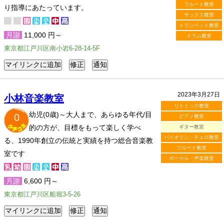
フルート教室
り指導にあたっています。
サックス教室
トランペット教室
月謝
11,000 円～
ドラム教室
東京都江戸川区南小岩6-28-14-5F
2023年3月27日
小林音楽教室
リトミック教室
幼児(0歳)～大人まで、あらゆる年代/目
0
ピアノ教室
的の方が、目標をもって楽しく学べ
ギター教室
バイオリン・チェロ教室
る、1990年創立の伝統と実績を持つ総合音楽教
フルート教室
室です
ボーカル・声楽教室
月謝
6,600 円～
東京都江戸川区船堀3-5-26