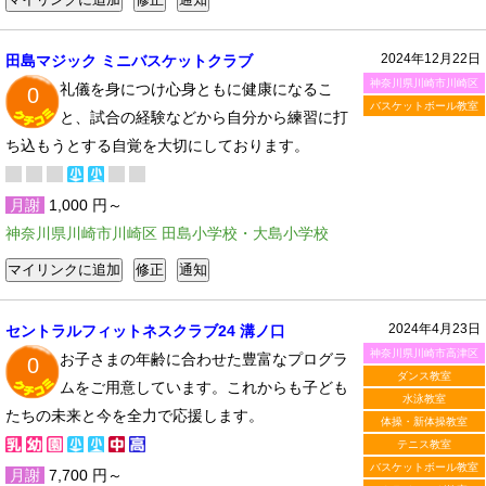
2024年12月22日
田島マジック ミニバスケットクラブ
神奈川県川崎市川崎区
礼儀を身につけ心身ともに健康になるこ
0
バスケットボール教室
と、試合の経験などから自分から練習に打
ち込もうとする自覚を大切にしております。
月謝
1,000 円～
神奈川県川崎市川崎区 田島小学校・大島小学校
2024年4月23日
セントラルフィットネスクラブ24 溝ノ口
神奈川県川崎市高津区
お子さまの年齢に合わせた豊富なプログラ
0
ダンス教室
ムをご用意しています。これからも子ども
水泳教室
たちの未来と今を全力で応援します。
体操・新体操教室
テニス教室
バスケットボール教室
月謝
7,700 円～