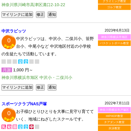
クライミング教室
神奈川県川崎市高津区溝口2-10-22
ゴルフ教室
2023年6月13日
中沢ラビッツ
神奈川県横浜市旭区
中沢ラビッツは、中沢小、二俣川小、笹野
0
バスケットボール教室
台小、中尾小など 中沢地区付近の小学校
の生徒たちで活動しています。
月謝
1,000 円～
神奈川県横浜市旭区 中沢小・二俣川小
2022年7月11日
スポーツクラブNAS戸塚
神奈川県横浜市戸塚区
お子様ひとりひとりを大事に見守り育てて
0
HIPHOP教室
いく、地域にねざしたスクールです。
チアダンス教室
水泳教室