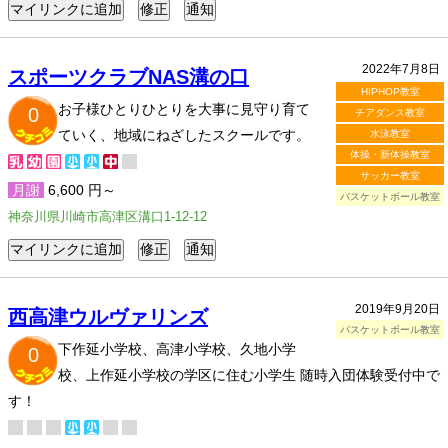
2022年7月8日
スポーツクラブNAS溝の口
HIPHOP教室
お子様ひとりひとりを大事に見守り育て
0
チアダンス教室
ていく、地域にねざしたスクールです。
水泳教室
体操・新体操教室
サッカー教室
月謝
6,600 円～
バスケットボール教室
神奈川県川崎市高津区溝口1-12-12
2019年9月20日
西高津ウルヴァリンズ
バスケットボール教室
下作延小学校、高津小学校、久地小学
0
校、上作延小学校の学区に住む小学生 随時入団体験受付中で
す！