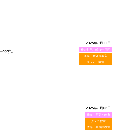
2025年9月11日
神奈川県川崎市中原区
ーです。
体操・新体操教室
サッカー教室
2025年9月03日
神奈川県茅ヶ崎市
ダンス教室
体操・新体操教室