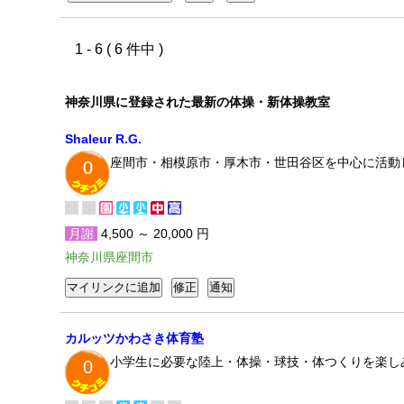
1 - 6 ( 6 件中 )
神奈川県に登録された最新の体操・新体操教室
Shaleur R.G.
座間市・相模原市・厚木市・世田谷区を中心に活動
0
月謝
4,500 ～ 20,000 円
神奈川県座間市
カルッツかわさき体育塾
小学生に必要な陸上・体操・球技・体つくりを楽し
0