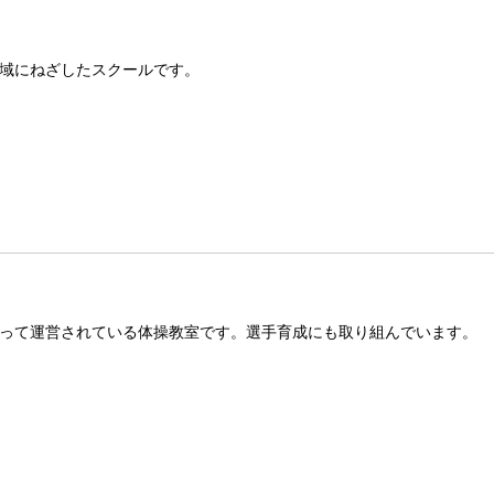
域にねざしたスクールです。
って運営されている体操教室です。選手育成にも取り組んでいます。