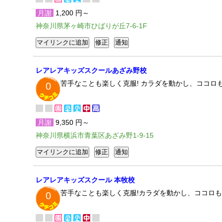
月謝
1,200 円～
神奈川県茅ヶ崎市ひばりが丘7-6-1F
レアレアキッズスクールあざみ野校
苦手なことも楽しく克服! カラダを動かし、ココ
0
月謝
9,350 円～
神奈川県横浜市青葉区あざみ野1-9-15
レアレアキッズスクール 本牧校
苦手なことも楽しく克服!カラダを動かし、ココロ
0