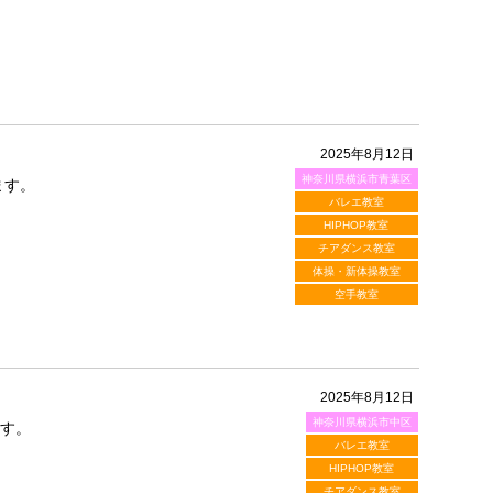
2025年8月12日
神奈川県横浜市青葉区
ます。
バレエ教室
HIPHOP教室
チアダンス教室
体操・新体操教室
空手教室
2025年8月12日
神奈川県横浜市中区
ます。
バレエ教室
HIPHOP教室
チアダンス教室