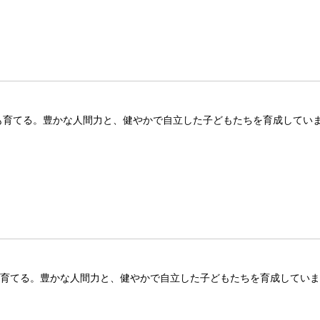
ロも育てる。豊かな人間力と、健やかで自立した子どもたちを育成してい
も育てる。豊かな人間力と、健やかで自立した子どもたちを育成してい