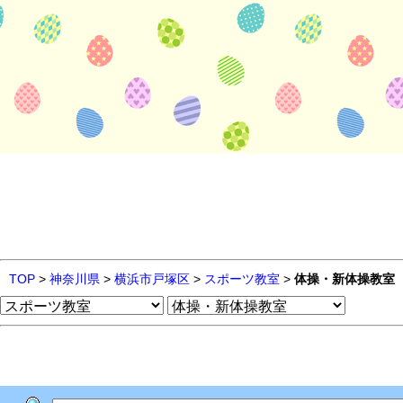
TOP
>
神奈川県
>
横浜市戸塚区
>
スポーツ教室
>
体操・新体操教室