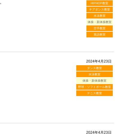
。
HIPHOP教室
チアダンス教室
水泳教室
体操・新体操教室
空手教室
英語教室
2024年4月23日
ダンス教室
水泳教室
体操・新体操教室
野球・ソフトボール教室
テニス教室
2024年4月23日