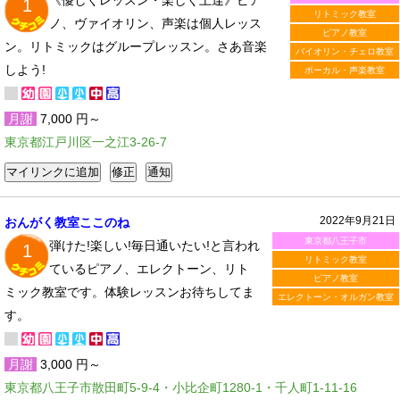
《優しくレッスン・楽しく上達》ピア
1
リトミック教室
ノ、ヴァイオリン、声楽は個人レッス
ピアノ教室
ン。リトミックはグループレッスン。さあ音楽
バイオリン・チェロ教室
しよう!
ボーカル・声楽教室
月謝
7,000 円～
東京都江戸川区一之江3-26-7
2022年9月21日
おんがく教室ここのね
東京都八王子市
弾けた!楽しい!毎日通いたい!と言われ
1
リトミック教室
ているピアノ、エレクトーン、リト
ピアノ教室
ミック教室です。体験レッスンお待ちしてま
エレクトーン・オルガン教室
す。
月謝
3,000 円～
東京都八王子市散田町5-9-4・小比企町1280-1・千人町1-11-16