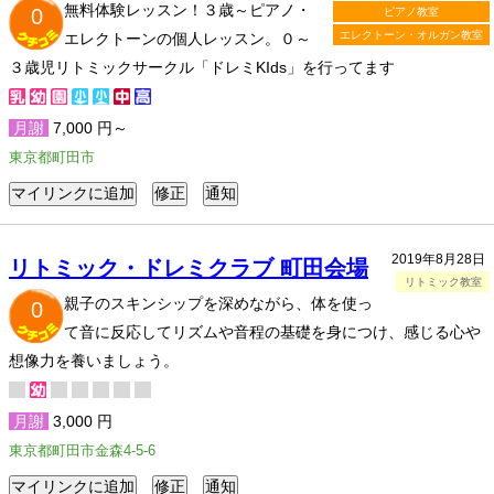
無料体験レッスン！３歳～ピアノ・
0
ピアノ教室
エレクトーン・オルガン教室
エレクトーンの個人レッスン。０～
３歳児リトミックサークル「ドレミKIds」を行ってます
月謝
7,000 円～
東京都町田市
2019年8月28日
リトミック・ドレミクラブ 町田会場
リトミック教室
親子のスキンシップを深めながら、体を使っ
0
て音に反応してリズムや音程の基礎を身につけ、感じる心や
想像力を養いましょう。
月謝
3,000 円
東京都町田市金森4-5-6