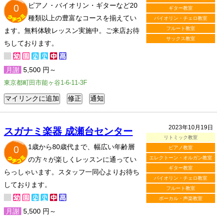
ピアノ・バイオリン・ギターなど20
0
ギター教室
種類以上の豊富なコースを揃えてい
バイオリン・チェロ教室
フルート教室
ます。無料体験レッスン実施中。ご来店お待
サックス教室
ちしております。
月謝
5,500 円～
東京都町田市能ヶ谷1-6-11-3F
2023年10月19日
スガナミ楽器 成瀬台センター
リトミック教室
1歳から80歳代まで、幅広い年齢層
0
ピアノ教室
エレクトーン・オルガン教室
の方々が楽しくレッスンに通ってい
ギター教室
らっしゃいます。スタッフ一同心よりお待ち
バイオリン・チェロ教室
しております。
フルート教室
ボーカル・声楽教室
月謝
5,500 円～