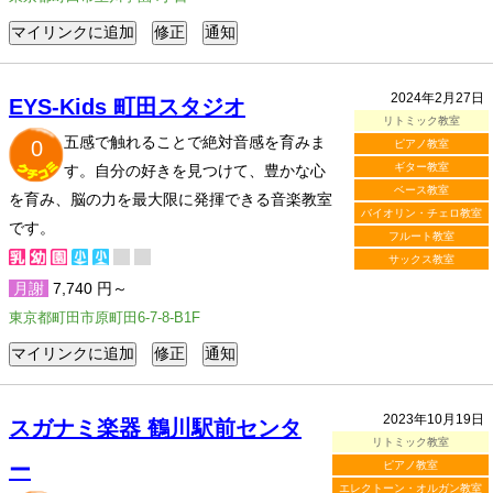
2024年2月27日
EYS-Kids 町田スタジオ
リトミック教室
五感で触れることで絶対音感を育みま
0
ピアノ教室
ギター教室
す。自分の好きを見つけて、豊かな心
ベース教室
を育み、脳の力を最大限に発揮できる音楽教室
バイオリン・チェロ教室
です。
フルート教室
サックス教室
月謝
7,740 円～
東京都町田市原町田6-7-8-B1F
2023年10月19日
スガナミ楽器 鶴川駅前センタ
リトミック教室
ー
ピアノ教室
エレクトーン・オルガン教室