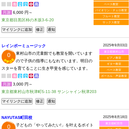
ベース教室
バイオリン・チェロ教室
月謝
6,000 円～
フルート教室
東京都目黒区柿の木坂3-6-20
サックス教室
2025年9月03日
レインボーミュージック
東京都東村山市
東村山市の児童館でも教室を開いています
0
ピアノ教室
ので子供の指導にもなれています。明日の
ギター教室
スターを育てることに生き甲斐を感じています。
ベース教室
ボーカル・声楽教室
月謝
3,000 円～
東京都東村山市秋津町5-11-38 サンシャイン秋津203
2025年8月18日
NAYUTAS町田校
東京都町田市
子どもの「やってみたい!」を叶えるボイト
0