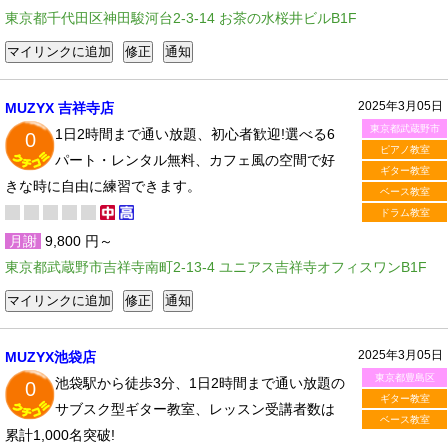
東京都千代田区神田駿河台2-3-14 お茶の水桜井ビルB1F
2025年3月05日
MUZYX 吉祥寺店
東京都武蔵野市
1日2時間まで通い放題、初心者歓迎!選べる6
0
ピアノ教室
パート・レンタル無料、カフェ風の空間で好
ギター教室
きな時に自由に練習できます。
ベース教室
ドラム教室
月謝
9,800 円～
東京都武蔵野市吉祥寺南町2-13-4 ユニアス吉祥寺オフィスワンB1F
2025年3月05日
MUZYX池袋店
東京都豊島区
池袋駅から徒歩3分、1日2時間まで通い放題の
0
ギター教室
サブスク型ギター教室、レッスン受講者数は
ベース教室
累計1,000名突破!