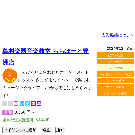
広告掲載について
2024年12月3日
島村楽器音楽教室 ららぽーと豊
ピアノ教室
洲店
ギター教室
ベース教室
一人ひとりに合わせたオーダーメイド
0
バイオリン・チェロ教室
レッスン!さまざまなイベントで楽しむ
フルート教室
ミュージックライフ!いつからでもはじめられま
サックス教室
トランペット教室
す!
月謝
9,350 円～
東京都江東区豊洲 2-4-9-3F