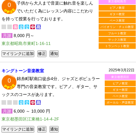
東京都昭島市
子供から大人まで音楽に触れ音を楽しん
0
ピアノ教室
でいただく為にレッスン内容にこだわり
ギター教室
を持って授業を行っております。
ベース教室
バイオリン・チェロ教室
フルート教室
月謝
8,000 円～
サックス教室
東京都昭島市東町1-16-11
トランペット教室
2025年3月22日
キングトーン音楽教室
東京都墨田区
錦糸町駅南口徒歩4分、ジャズとポピュラー
0
ピアノ教室
専門の音楽教室です。ピアノ、ギター、サ
ギター教室
ックスのコースがあります。
ベース教室
ボーカル・声楽教室
月謝
6,000 ～ 10,000 円
東京都墨田区江東橋1-14-4-2F