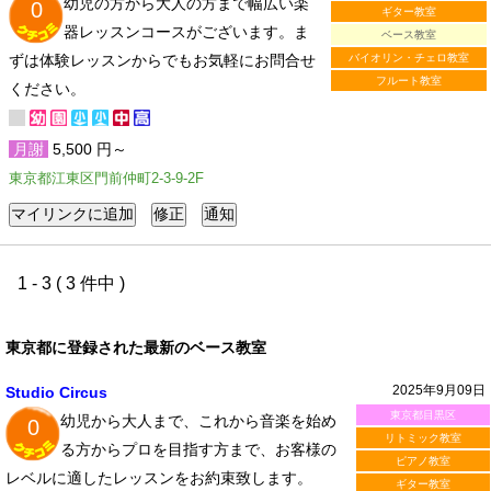
幼児の方から大人の方まで幅広い楽
0
ギター教室
器レッスンコースがございます。ま
ベース教室
ずは体験レッスンからでもお気軽にお問合せ
バイオリン・チェロ教室
フルート教室
ください。
月謝
5,500 円～
東京都江東区門前仲町2-3-9-2F
1 - 3 ( 3 件中 )
東京都に登録された最新のベース教室
2025年9月09日
Studio Circus
東京都目黒区
幼児から大人まで、これから音楽を始め
0
リトミック教室
る方からプロを目指す方まで、お客様の
ピアノ教室
レベルに適したレッスンをお約束致します。
ギター教室