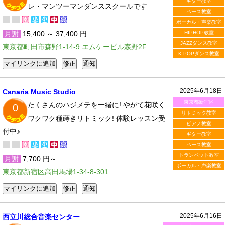
ギター教室
レ・マンツーマンダンススクールです
ベース教室
ボーカル・声楽教室
月謝
15,400 ～ 37,400 円
HIPHOP教室
JAZZダンス教室
東京都町田市森野1-14-9 エムケービル森野2F
K-POPダンス教室
2025年6月18日
Canaria Music Studio
東京都新宿区
たくさんのハジメテを一緒に! やがて花咲く
0
リトミック教室
ワクワク種蒔きリトミック! 体験レッスン受
ピアノ教室
付中♪
ギター教室
ベース教室
トランペット教室
月謝
7,700 円～
ボーカル・声楽教室
東京都新宿区高田馬場1-34-8-301
2025年6月16日
西立川総合音楽センター