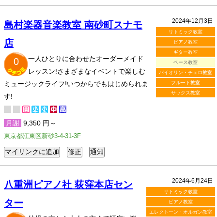
2024年12月3日
島村楽器音楽教室 南砂町スナモ
リトミック教室
店
ピアノ教室
ギター教室
一人ひとりに合わせたオーダーメイド
0
ベース教室
レッスン!さまざまなイベントで楽しむ
バイオリン・チェロ教室
ミュージックライフ!いつからでもはじめられま
フルート教室
サックス教室
す!
月謝
9,350 円～
東京都江東区新砂3-4-31-3F
2024年6月24日
八重洲ピアノ社 荻窪本店セン
リトミック教室
ター
ピアノ教室
エレクトーン・オルガン教室