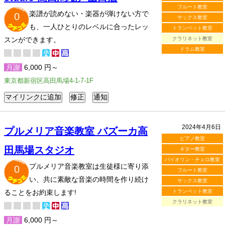
フルート教室
楽譜が読めない・楽器が弾けない方で
0
サックス教室
も、一人ひとりのレベルに合ったレッ
トランペット教室
スンができます。
クラリネット教室
ドラム教室
月謝
6,000 円～
東京都新宿区高田馬場4-1-7-1F
2024年4月6日
プルメリア音楽教室 バズーカ高
ピアノ教室
田馬場スタジオ
ギター教室
バイオリン・チェロ教室
プルメリア音楽教室は生徒様に寄り添
0
フルート教室
い、共に素敵な音楽の時間を作り続け
サックス教室
ることをお約束します!
トランペット教室
クラリネット教室
月謝
6,000 円～