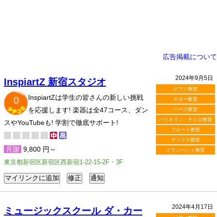
広告掲載について
2024年9月5日
InspiartZ 新宿スタジオ
ピアノ教室
InspiartZは学生の皆さんの新しい挑戦
0
ギター教室
を応援します! 楽器は全47コース、ダン
ベース教室
バイオリン・チェロ教室
スやYouTubeも! 学割で徹底サポート!
フルート教室
サックス教室
月謝
9,800 円～
トランペット教室
東京都新宿区新宿区西新宿1-22-15-2F・3F
2024年4月17日
ミュージックスクール ダ・カー