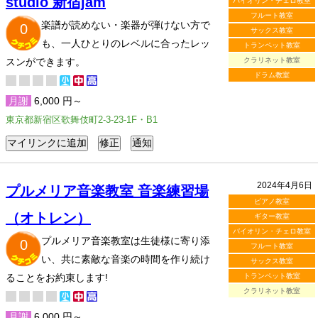
studio 新宿jam
バイオリン・チェロ教室
フルート教室
楽譜が読めない・楽器が弾けない方で
0
サックス教室
も、一人ひとりのレベルに合ったレッ
トランペット教室
スンができます。
クラリネット教室
ドラム教室
月謝
6,000 円～
東京都新宿区歌舞伎町2-3-23-1F・B1
2024年4月6日
プルメリア音楽教室 音楽練習場
ピアノ教室
（オトレン）
ギター教室
バイオリン・チェロ教室
プルメリア音楽教室は生徒様に寄り添
0
フルート教室
い、共に素敵な音楽の時間を作り続け
サックス教室
ることをお約束します!
トランペット教室
クラリネット教室
月謝
6,000 円～