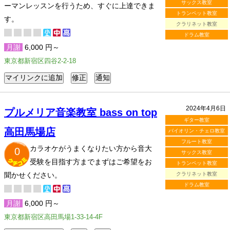
サックス教室
ーマンレッスンを行うため、すぐに上達できま
トランペット教室
す。
クラリネット教室
ドラム教室
月謝
6,000 円～
東京都新宿区四谷2-2-18
2024年4月6日
プルメリア音楽教室 bass on top
ギター教室
高田馬場店
バイオリン・チェロ教室
フルート教室
カラオケがうまくなりたい方から音大
0
サックス教室
受験を目指す方までまずはご希望をお
トランペット教室
聞かせください。
クラリネット教室
ドラム教室
月謝
6,000 円～
東京都新宿区高田馬場1-33-14-4F