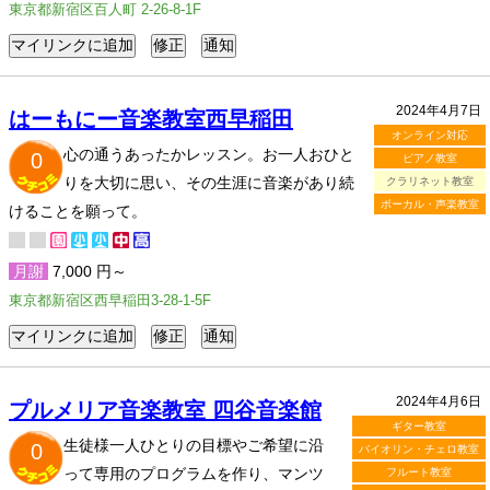
東京都新宿区百人町 2-26-8-1F
2024年4月7日
はーもにー音楽教室西早稲田
オンライン対応
心の通うあったかレッスン。お一人おひと
0
ピアノ教室
りを大切に思い、その生涯に音楽があり続
クラリネット教室
ボーカル・声楽教室
けることを願って。
月謝
7,000 円～
東京都新宿区西早稲田3-28-1-5F
2024年4月6日
プルメリア音楽教室 四谷音楽館
ギター教室
生徒様一人ひとりの目標やご希望に沿
0
バイオリン・チェロ教室
って専用のプログラムを作り、マンツ
フルート教室