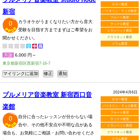
ギター教室
新宿
バイオリン・チェロ教室
フルート教室
カラオケがうまくなりたい方から音大
0
サックス教室
受験を目指す方までまずはご希望をお
トランペット教室
聞かせください。
クラリネット教室
ドラム教室
月謝
6,000 円～
東京都新宿区西新宿7-16-7
2024年4月6日
プルメリア音楽教室 新宿西口音
ギター教室
楽館
バイオリン・チェロ教室
フルート教室
自分に合ったレッスンが分からない場
0
サックス教室
合や、その他不安点や不明な点がある
トランペット教室
場合も、お気軽にご相談・お問い合わせくださ
クラリネット教室
ドラム教室