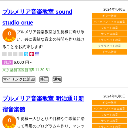
2024年4月6日
プルメリア音楽教室 sound
ギター教室
studio crue
バイオリン・チェロ教室
フルート教室
プルメリア音楽教室は生徒様に寄り添
0
サックス教室
い、共に素敵な音楽の時間を作り続け
トランペット教室
ることをお約束します!
クラリネット教室
ドラム教室
月謝
6,000 円～
東京都新宿区新宿5-11-30-B1
2024年4月6日
プルメリア音楽教室 明治通り新
ギター教室
宿音楽館
バイオリン・チェロ教室
フルート教室
生徒様一人ひとりの目標やご希望に沿
0
サックス教室
って専用のプログラムを作り、マンツ
トランペット教室