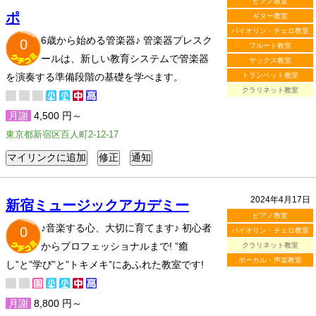
ピアノ教室
ポ
ギター教室
バイオリン・チェロ教室
6歳から始める管楽器♪ 管楽器プレスク
0
フルート教室
ールは、新しい教育システムで管楽器
サックス教室
を演奏する準備段階の基礎を学べます。
トランペット教室
クラリネット教室
月謝
4,500 円～
東京都新宿区百人町2-12-17
2024年4月17日
新宿ミュージックアカデミー
ピアノ教室
♪音楽する心、大切に育てます♪ 初心者
0
バイオリン・チェロ教室
からプロフェッショナルまで! ”癒
クラリネット教室
ボーカル・声楽教室
し”と”学び”と”トキメキ”にあふれた教室です!
月謝
8,800 円～