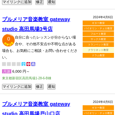
2024年4月6日
プルメリア音楽教室 gateway
ギター教室
studio 高田馬場3号店
バイオリン・チェロ教室
フルート教室
自分に合ったレッスンが分からない場
0
サックス教室
合や、その他不安点や不明な点がある
トランペット教室
場合も、お気軽にご相談・お問い合わせくださ
クラリネット教室
ドラム教室
い。
月謝
6,000 円～
東京都新宿区高田馬場1-28-6-B棟
2024年4月6日
プルメリア音楽教室 gateway
ギター教室
studio 高田馬場戸山口店
バイオリン・チェロ教室