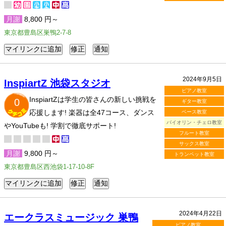
月謝
8,800 円～
東京都豊島区巣鴨2-7-8
2024年9月5日
InspiartZ 池袋スタジオ
ピアノ教室
InspiartZは学生の皆さんの新しい挑戦を
0
ギター教室
応援します! 楽器は全47コース、ダンス
ベース教室
バイオリン・チェロ教室
やYouTubeも! 学割で徹底サポート!
フルート教室
サックス教室
月謝
9,800 円～
トランペット教室
東京都豊島区西池袋1-17-10-8F
2024年4月22日
エークラスミュージック 巣鴨
ピアノ教室