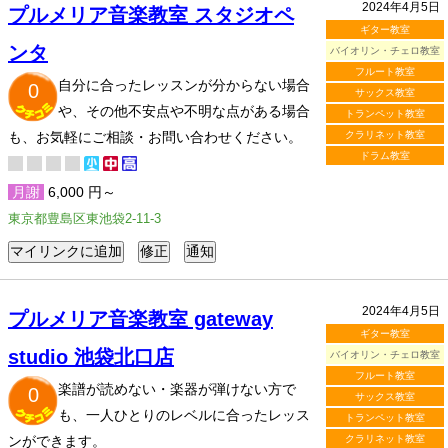
2024年4月5日
プルメリア音楽教室 スタジオペ
ギター教室
ンタ
バイオリン・チェロ教室
フルート教室
自分に合ったレッスンが分からない場合
0
サックス教室
や、その他不安点や不明な点がある場合
トランペット教室
も、お気軽にご相談・お問い合わせください。
クラリネット教室
ドラム教室
月謝
6,000 円～
東京都豊島区東池袋2-11-3
2024年4月5日
プルメリア音楽教室 gateway
ギター教室
studio 池袋北口店
バイオリン・チェロ教室
フルート教室
楽譜が読めない・楽器が弾けない方で
0
サックス教室
も、一人ひとりのレベルに合ったレッス
トランペット教室
ンができます。
クラリネット教室