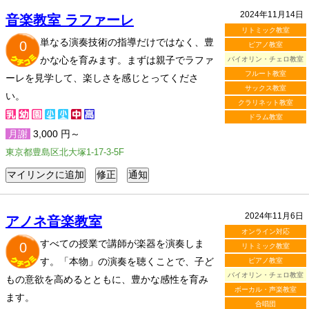
2024年11月14日
音楽教室 ラファーレ
リトミック教室
単なる演奏技術の指導だけではなく、豊
0
ピアノ教室
かな心を育みます。まずは親子でラファ
バイオリン・チェロ教室
フルート教室
ーレを見学して、楽しさを感じとってくださ
サックス教室
い。
クラリネット教室
ドラム教室
月謝
3,000 円～
東京都豊島区北大塚1-17-3-5F
2024年11月6日
アノネ音楽教室
オンライン対応
すべての授業で講師が楽器を演奏しま
0
リトミック教室
す。「本物」の演奏を聴くことで、子ど
ピアノ教室
バイオリン・チェロ教室
もの意欲を高めるとともに、豊かな感性を育み
ボーカル・声楽教室
ます。
合唱団