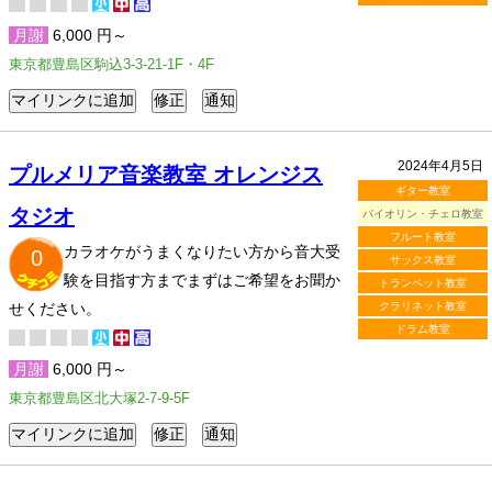
月謝
6,000 円～
東京都豊島区駒込3-3-21-1F・4F
2024年4月5日
プルメリア音楽教室 オレンジス
ギター教室
タジオ
バイオリン・チェロ教室
フルート教室
カラオケがうまくなりたい方から音大受
0
サックス教室
験を目指す方までまずはご希望をお聞か
トランペット教室
せください。
クラリネット教室
ドラム教室
月謝
6,000 円～
東京都豊島区北大塚2-7-9-5F