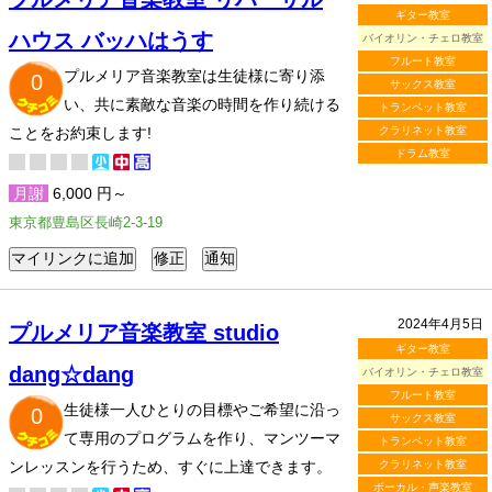
ギター教室
ハウス バッハはうす
バイオリン・チェロ教室
フルート教室
プルメリア音楽教室は生徒様に寄り添
0
サックス教室
い、共に素敵な音楽の時間を作り続ける
トランペット教室
ことをお約束します!
クラリネット教室
ドラム教室
月謝
6,000 円～
東京都豊島区長崎2-3-19
2024年4月5日
プルメリア音楽教室 studio
ギター教室
dang☆dang
バイオリン・チェロ教室
フルート教室
生徒様一人ひとりの目標やご希望に沿っ
0
サックス教室
て専用のプログラムを作り、マンツーマ
トランペット教室
ンレッスンを行うため、すぐに上達できます。
クラリネット教室
ボーカル・声楽教室