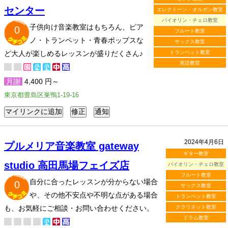
センター
エレクトーン・オルガン教室
バイオリン・チェロ教室
子供向け音楽教室はもちろん、ピア
0
フルート教室
ノ・トランペット・青春ポップスな
サックス教室
ど大人が楽しめるレッスンが盛りだくさん♪
トランペット教室
英語教室
月謝
4,400 円～
東京都豊島区巣鴨1-19-16
2024年4月6日
プルメリア音楽教室 gateway
ギター教室
studio 高田馬場フェイズ店
バイオリン・チェロ教室
フルート教室
自分に合ったレッスンが分からない場合
0
サックス教室
や、その他不安点や不明な点がある場合
トランペット教室
も、お気軽にご相談・お問い合わせください。
クラリネット教室
ドラム教室