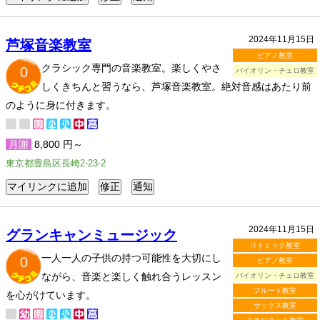
2024年11月15日
​芦塚音楽教室
ピアノ教室
クラシック専門の音楽教室。楽しくやさ
0
バイオリン・チェロ教室
しくきちんと習うなら、芦塚音楽教室。絶対音感はあたり前
のように身に付きます。
月謝
8,800 円～
東京都豊島区長崎2-23-2
2024年11月15日
グランキャンミュージック
リトミック教室
一人一人の子供の持つ可能性を大切にし
0
ピアノ教室
ながら、音楽と楽しく触れ合うレッスン
バイオリン・チェロ教室
フルート教室
を心がけています。
サックス教室