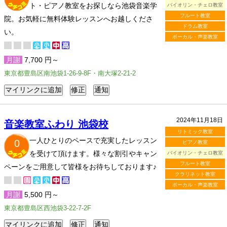
ト・ピアノ教室をお探しなら池袋音楽学
バイオリン・チェロ教室
フルート教室
院。お気軽に無料体験レッスンへお越しくださ
ドラム教室
い。
ボーカル・声楽教室
月謝
7,700 円～
東京都豊島区南池袋1-26-9-8F・南大塚2-21-2
2024年11月18日
音楽教室ふわり 池袋校
リトミック教室
一人ひとりのペースで充実したレッスン
0
ピアノ教室
を受けて頂けます。様々な割引やキャン
バイオリン・チェロ教室
フルート教室
ペーンをご用意して皆様をお待ちしております♪
クラリネット教室
ボーカル・声楽教室
月謝
5,500 円～
東京都豊島区西池袋3-22-7-2F