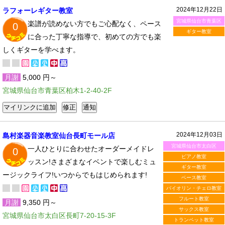
2024年12月22日
ラフォーレギター教室
宮城県仙台市青葉区
楽譜が読めない方でもご心配なく、ペース
0
ギター教室
に合った丁寧な指導で、初めての方でも楽
しくギターを学べます。
月謝
5,000 円～
宮城県仙台市青葉区柏木1-2-40-2F
2024年12月03日
島村楽器音楽教室仙台長町モール店
宮城県仙台市太白区
一人ひとりに合わせたオーダーメイドレ
0
ピアノ教室
ッスン!さまざまなイベントで楽しむミュ
ギター教室
ージックライフ!いつからでもはじめられます!
ベース教室
バイオリン・チェロ教室
フルート教室
月謝
9,350 円～
サックス教室
宮城県仙台市太白区長町7-20-15-3F
トランペット教室