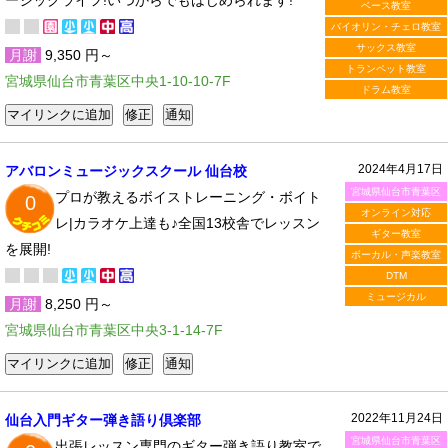
ージックライフ!いつからでもはじめられます!
ベース教室
バイオリン・チェロ教室
サックス教室
月謝
9,350 円～
トランペット教室
宮城県仙台市青葉区中央1-10-10-7F
ドラム教室
2024年4月17日
アバロンミュージックスクール 仙台校
宮城県仙台市青葉区
プロが教えるボイストレーニング・ボイト
0
オンライン対応
レ|カラオケ上達も♪全国13校舎でレッスン
ギター教室
を展開!
ボーカル・声楽教室
DTM
ミュージカル
月謝
8,250 円～
宮城県仙台市青葉区中央3-1-14-7F
2022年11月24日
仙台入門ギター弾き語り倶楽部
宮城県仙台市青葉区
出張レッスン専門のギター弾き語り教室で