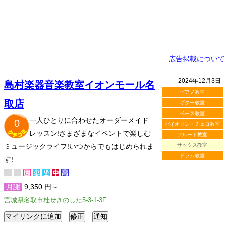
広告掲載について
2024年12月3日
島村楽器音楽教室イオンモール名
ピアノ教室
取店
ギター教室
ベース教室
一人ひとりに合わせたオーダーメイド
0
バイオリン・チェロ教室
レッスン!さまざまなイベントで楽しむ
フルート教室
ミュージックライフ!いつからでもはじめられま
サックス教室
ドラム教室
す!
月謝
9,350 円～
宮城県名取市杜せきのした5-3-1-3F