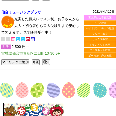
2021年4月19日
仙台ミュージックプラザ
宮城県仙台市青葉区
充実した個人レッスン制。お子さんから
0
ピアノ教室
大人・初心者から音大受験生まで安心し
バイオリン・チェロ教室
て習えます。見学随時受付中！
フルート教室
サックス教室
トランペット教室
月謝
2,500 円～
クラリネット教室
宮城県仙台市青葉区二日町13-30-5F
ボーカル・声楽教室