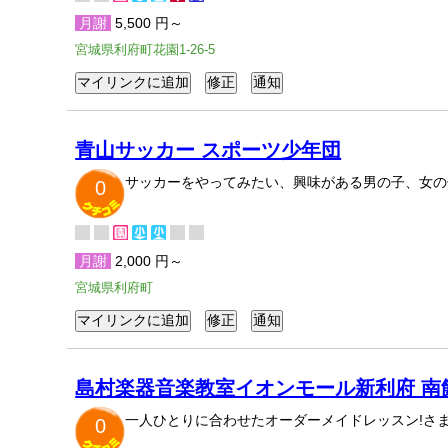
月謝
5,500 円～
宮城県利府町花園1-26-5
青山サッカー スポーツ少年団
サッカーをやってみたい、興味がある男の子、女の
0
月謝
2,000 円～
宮城県利府町
島村楽器音楽教室イオンモール新利府 南
一人ひとりに合わせたオーダーメイドレッスン!さ
0