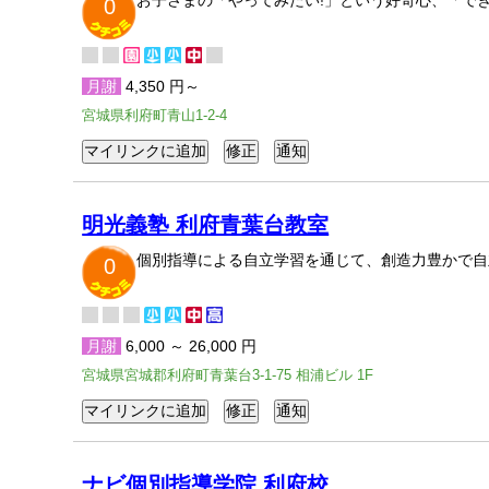
お子さまの「やってみたい!」という好奇心、「で
0
月謝
4,350 円～
宮城県利府町青山1-2-4
明光義塾 利府青葉台教室
個別指導による自立学習を通じて、創造力豊かで自
0
月謝
6,000 ～ 26,000 円
宮城県宮城郡利府町青葉台3-1-75 相浦ビル 1F
ナビ個別指導学院 利府校