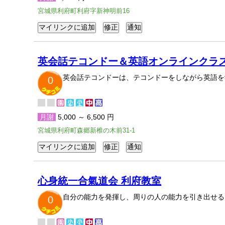
宮城県利府町利府字新神明前16
英会話テコンドー＆英語オンラインクラ
英会話テコンドーは、テコンドーをしながら英語を
0
月謝
5,000 ～ 6,500 円
宮城県利府町森郷新椎の木前31-1
心身統一合氣道会 利府教室
自分の能力を発揮し、周りの人の能力を引き出せる
0