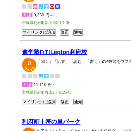
月謝
9,350 円～
宮城県利府町新中道3-1-1-3F
進学塾FiT!Lepton利府校
「聞く」「話す」「読む」「書く」の4技能をマスター
0
月謝
11,110 円～
宮城県利府町青山2丁目15-45
利府町十符の里パーク