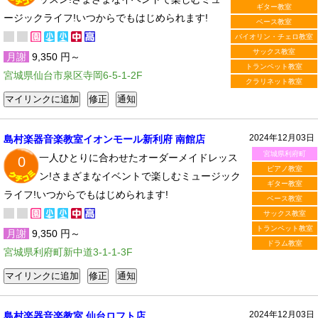
ギター教室
ージックライフ!いつからでもはじめられます!
ベース教室
バイオリン・チェロ教室
サックス教室
月謝
9,350 円～
トランペット教室
宮城県仙台市泉区寺岡6-5-1-2F
クラリネット教室
2024年12月03日
島村楽器音楽教室イオンモール新利府 南館店
宮城県利府町
一人ひとりに合わせたオーダーメイドレッス
0
ピアノ教室
ン!さまざまなイベントで楽しむミュージック
ギター教室
ライフ!いつからでもはじめられます!
ベース教室
サックス教室
トランペット教室
月謝
9,350 円～
ドラム教室
宮城県利府町新中道3-1-1-3F
2024年12月03日
島村楽器音楽教室 仙台ロフト店