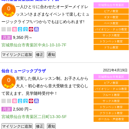
宮城県仙台市青葉区
一人ひとりに合わせたオーダーメイドレ
0
ピアノ教室
ッスン!さまざまなイベントで楽しむミュ
ギター教室
ージックライフ!いつからでもはじめられます!
ベース教室
バイオリン・チェロ教室
サックス教室
月謝
9,350 円～
トランペット教室
宮城県仙台市青葉区中央1-10-10-7F
ドラム教室
2021年4月19日
仙台ミュージックプラザ
宮城県仙台市青葉区
充実した個人レッスン制。お子さんから
0
ピアノ教室
大人・初心者から音大受験生まで安心し
バイオリン・チェロ教室
て習えます。見学随時受付中！
フルート教室
サックス教室
トランペット教室
月謝
2,500 円～
クラリネット教室
宮城県仙台市青葉区二日町13-30-5F
ボーカル・声楽教室