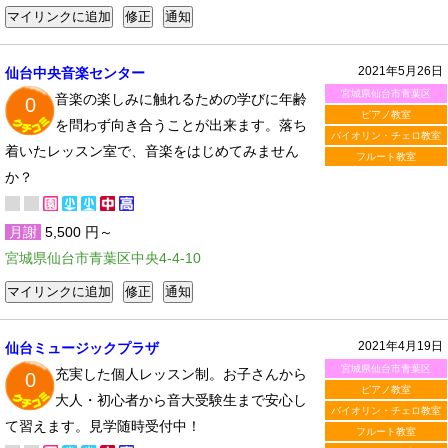
2021年5月26日
仙台中央音楽センター
宮城県仙台市青葉区
音楽の楽しみに触れるための学びに年齢
0
ピアノ教室
を問わず向き合うことが出来ます。落ち
バイオリン・チェロ教室
着いたレッスン室で、音楽をはじめてみません
フルート教室
か？
月謝
5,500 円～
宮城県仙台市青葉区中央4-4-10
2021年4月19日
仙台ミュージックプラザ
宮城県仙台市青葉区
充実した個人レッスン制。お子さんから
0
ピアノ教室
大人・初心者から音大受験生まで安心し
バイオリン・チェロ教室
て習えます。見学随時受付中！
フルート教室