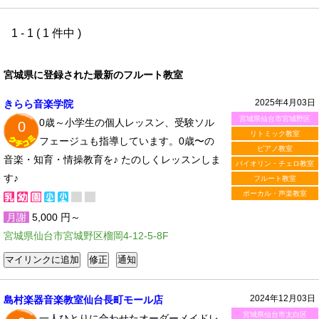
1 - 1 ( 1 件中 )
宮城県に登録された最新のフルート教室
2025年4月03日
きらら音楽学院
宮城県仙台市宮城野区
0歳～小学生の個人レッスン、受験ソル
0
リトミック教室
フェージュも指導しています。0歳〜の
ピアノ教室
音楽・知育・情操教育を♪ たのしくレッスンしま
バイオリン・チェロ教室
す♪
フルート教室
ボーカル・声楽教室
月謝
5,000 円～
宮城県仙台市宮城野区榴岡4-12-5-8F
2024年12月03日
島村楽器音楽教室仙台長町モール店
宮城県仙台市太白区
一人ひとりに合わせたオーダーメイドレ