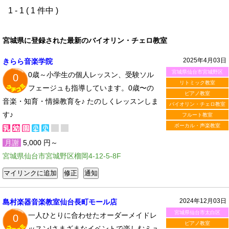
1 - 1 ( 1 件中 )
宮城県に登録された最新のバイオリン・チェロ教室
2025年4月03日
きらら音楽学院
宮城県仙台市宮城野区
0歳～小学生の個人レッスン、受験ソル
0
リトミック教室
フェージュも指導しています。0歳〜の
ピアノ教室
音楽・知育・情操教育を♪ たのしくレッスンしま
バイオリン・チェロ教室
す♪
フルート教室
ボーカル・声楽教室
月謝
5,000 円～
宮城県仙台市宮城野区榴岡4-12-5-8F
2024年12月03日
島村楽器音楽教室仙台長町モール店
宮城県仙台市太白区
一人ひとりに合わせたオーダーメイドレ
0
ピアノ教室
ッスン!さまざまなイベントで楽しむミュ