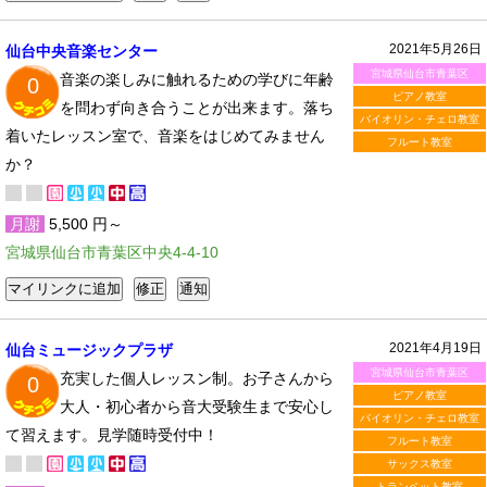
2021年5月26日
仙台中央音楽センター
宮城県仙台市青葉区
音楽の楽しみに触れるための学びに年齢
0
ピアノ教室
を問わず向き合うことが出来ます。落ち
バイオリン・チェロ教室
着いたレッスン室で、音楽をはじめてみません
フルート教室
か？
月謝
5,500 円～
宮城県仙台市青葉区中央4-4-10
2021年4月19日
仙台ミュージックプラザ
宮城県仙台市青葉区
充実した個人レッスン制。お子さんから
0
ピアノ教室
大人・初心者から音大受験生まで安心し
バイオリン・チェロ教室
て習えます。見学随時受付中！
フルート教室
サックス教室
トランペット教室