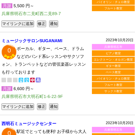
バイオリン・チェロ教室
月謝
5,500 円～
フルート教室
兵庫県明石市二見町西二見89-7
2023年10月20日
ミュージックサロンSUGANAMI
兵庫県明石市
ボーカル、ギター、ベース、ドラム
0
ピアノ教室
などのバンド系レッスンやサクソフ
エレクトーン・オルガン教室
ォン、トランペットなどの管弦楽器レッスン
ギター教室
も行っております
ベース教室
バイオリン・チェロ教室
フルート教室
月謝
6,600 円～
サックス教室
兵庫県明石市大明石町1-6-22-9F
2023年10月20日
西明石ミュージックセンター
兵庫県明石市
駅近でとっても便利! お子様から大人
0