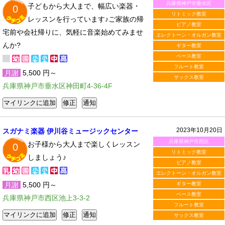
兵庫県神戸市垂水区
子どもから大人まで、幅広い楽器・
0
リトミック教室
レッスンを行っています♪ご家族の帰
ピアノ教室
宅前や会社帰りに、気軽に音楽始めてみませ
エレクトーン・オルガン教室
んか?
ギター教室
ベース教室
フルート教室
月謝
5,500 円～
サックス教室
兵庫県神戸市垂水区神田町4-36-4F
2023年10月20日
スガナミ楽器 伊川谷ミュージックセンター
兵庫県神戸市西区
お子様から大人まで楽しくレッスン
0
リトミック教室
しましょう♪
ピアノ教室
エレクトーン・オルガン教室
月謝
5,500 円～
ギター教室
ベース教室
兵庫県神戸市西区池上3-3-2
フルート教室
サックス教室