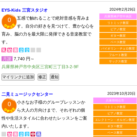
2024年2月29日
EYS-Kids 三宮スタジオ
兵庫県神戸市中央区
五感で触れることで絶対音感を育みま
0
リトミック教室
す。自分の好きを見つけて、豊かな心を
ピアノ教室
育み、脳の力を最大限に発揮できる音楽教室で
ギター教室
す。
ベース教室
バイオリン・チェロ教室
フルート教室
月謝
7,740 円～
サックス教室
兵庫県神戸市中央区三宮町三丁目3-2-9F
2023年10月20日
二見ミュージックセンター
兵庫県明石市
小さなお子様のグループレッスンか
0
リトミック教室
ら大人の方向けまで、それぞれの個
ピアノ教室
性や生活スタイルに合わせたレッスンをご案
エレクトーン・オルガン教室
内いたします。
ギター教室
ベース教室