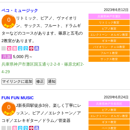
2023年6月12日
ペコ・ミュージック
兵庫県神戸市灘区
リトミック、ピアノ、ヴァイオリ
0
リトミック教室
ン、サックス、フルート、ドラムギ
ピアノ教室
ターなどのコースがあります。篠原と五毛の
エレクトーン・オルガン教室
2教室があります。
ギター教室
バイオリン・チェロ教室
フルート教室
月謝
5,000 円～
サックス教室
兵庫県神戸市灘区国玉通り2-2-8・篠原北町2-
4-29
2020年6月24日
FUN FUN MUSIC
兵庫県神戸市長田区
J新長田駅徒歩3分。楽しく丁寧にレ
0
ピアノ教室
ッスン。ピアノ／エレクトーン／ア
エレクトーン・オルガン教室
コギ／エレキギター／ドラム／管楽器
ギター教室
ベース教室