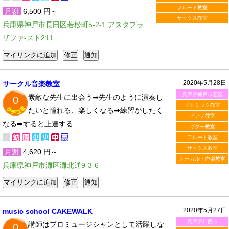
フルート教室
月謝
6,500 円～
サックス教室
兵庫県神戸市長田区若松町5-2-1 アスタプラ
ザファ-スト211
2020年5月28日
サークル音楽教室
兵庫県神戸市灘区
素敵な先生に出会う➡先生のように演奏し
0
リトミック教室
たいと憧れる、楽しくなる➡練習がしたく
ピアノ教室
なる➡すると上達する
ギター教室
フルート教室
サックス教室
月謝
4,620 円～
ボーカル・声楽教室
兵庫県神戸市灘区灘北通9-3-6
2020年5月27日
music school CAKEWALK
兵庫県川西市
講師はプロミュージシャンとして活躍しな
0