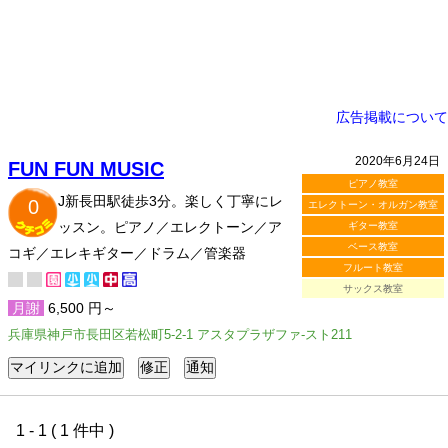
広告掲載について
2020年6月24日
FUN FUN MUSIC
ピアノ教室
J新長田駅徒歩3分。楽しく丁寧にレ
0
エレクトーン・オルガン教室
ッスン。ピアノ／エレクトーン／ア
ギター教室
ベース教室
コギ／エレキギター／ドラム／管楽器
フルート教室
サックス教室
月謝
6,500 円～
兵庫県神戸市長田区若松町5-2-1 アスタプラザファ-スト211
1 - 1 ( 1 件中 )