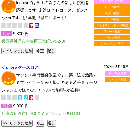
兵庫県神戸市中央区
InspiartZは学生の皆さんの新しい挑戦を
0
ピアノ教室
応援します! 楽器は全47コース、ダンス
ギター教室
やYouTubeも! 学割で徹底サポート!
ベース教室
バイオリン・チェロ教室
フルート教室
月謝
9,800 円～
サックス教室
兵庫県神戸市中央区三宮町3-3-2-9F
トランペット教室
2024年3月15日
K`s lore ケーズロア
兵庫県伊丹市
サックス専門音楽教室です。第一線で活躍す
0
サックス教室
るプレイヤーから今勢いのある若手ミュージ
シャンまで様々なジャンルの講師陣が在籍!
月謝
9,900 円～
兵庫県伊丹市伊丹3-2-7 メゾネット伊丹101