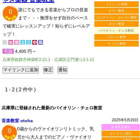
リトミック教室
誰にでもできる音楽からプロの音楽
0
ピアノ教室
まで・・・無理をせず自分のペース
エレクトーン・オルガン教室
ギター教室
で確実にレッスンアップ！知らずにレベルア
バイオリン・チェロ教室
ップ！
フルート教室
サックス教室
月謝
4,400 円～
兵庫県姫路市神屋町2-21-1・広畑区正門通り2-1-11
1 - 2 ( 2 件中 )
兵庫県に登録された最新のバイオリン・チェロ教室
2025年5月20日
音楽教室 otoha
兵庫県宝塚市
0歳からのヴァイオリンリトミック、乳
0
オンライン対応
児から大人までのピアノ・ヴァイオリ