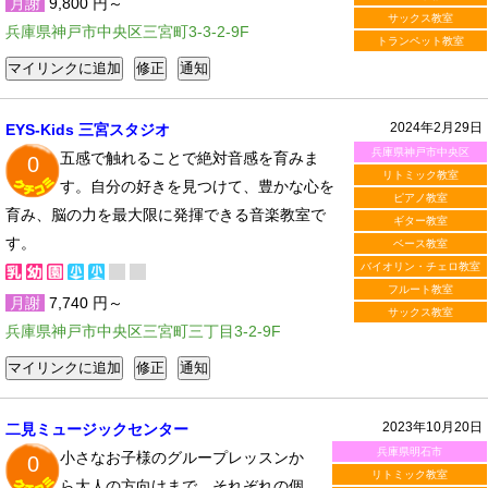
月謝
9,800 円～
サックス教室
兵庫県神戸市中央区三宮町3-3-2-9F
トランペット教室
2024年2月29日
EYS-Kids 三宮スタジオ
兵庫県神戸市中央区
五感で触れることで絶対音感を育みま
0
リトミック教室
す。自分の好きを見つけて、豊かな心を
ピアノ教室
育み、脳の力を最大限に発揮できる音楽教室で
ギター教室
す。
ベース教室
バイオリン・チェロ教室
フルート教室
月謝
7,740 円～
サックス教室
兵庫県神戸市中央区三宮町三丁目3-2-9F
2023年10月20日
二見ミュージックセンター
兵庫県明石市
小さなお子様のグループレッスンか
0
リトミック教室
ら大人の方向けまで、それぞれの個