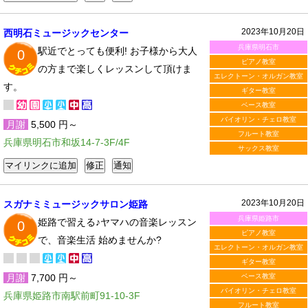
2023年10月20日
西明石ミュージックセンター
兵庫県明石市
駅近でとっても便利! お子様から大人
0
ピアノ教室
の方まで楽しくレッスンして頂けま
エレクトーン・オルガン教室
す。
ギター教室
ベース教室
バイオリン・チェロ教室
月謝
5,500 円～
フルート教室
兵庫県明石市和坂14-7-3F/4F
サックス教室
2023年10月20日
スガナミミュージックサロン姫路
兵庫県姫路市
姫路で習える♪ヤマハの音楽レッスン
0
ピアノ教室
で、音楽生活 始めませんか?
エレクトーン・オルガン教室
ギター教室
月謝
7,700 円～
ベース教室
バイオリン・チェロ教室
兵庫県姫路市南駅前町91-10-3F
フルート教室