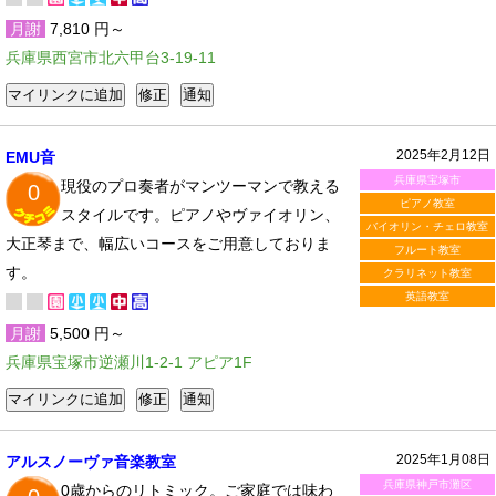
月謝
7,810 円～
兵庫県西宮市北六甲台3-19-11
2025年2月12日
EMU音
兵庫県宝塚市
現役のプロ奏者がマンツーマンで教える
0
ピアノ教室
スタイルです。ピアノやヴァイオリン、
バイオリン・チェロ教室
大正琴まで、幅広いコースをご用意しておりま
フルート教室
す。
クラリネット教室
英語教室
月謝
5,500 円～
兵庫県宝塚市逆瀬川1-2-1 アピア1F
2025年1月08日
アルスノーヴァ音楽教室
兵庫県神戸市灘区
0歳からのリトミック。ご家庭では味わ