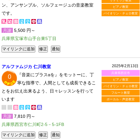
リトミック教室
ン、アンサンブル、ソルフェージュの音楽教室
ピアノ教室
です。
バイオリン・チェロ教室
月謝
5,500 円～
兵庫県宝塚市山手台東5丁目
2025年2月13日
アルファムジカ 仁川教室
兵庫県西宮市
『音楽にプラスαを』をモットーに、丁
0
ピアノ教室
寧な指導で、人間としても成長できるこ
バイオリン・チェロ教室
とをお伝え出来るよう、日々レッスンを行って
フルート教室
います
ボーカル・声楽教室
月謝
7,810 円～
兵庫県西宮市仁川町2-5－5-1FB