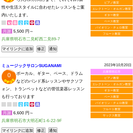
ピアノ教室
性や生活スタイルに合わせたレッスンをご案
エレクトーン・オルガン教室
内いたします。
ギター教室
ベース教室
バイオリン・チェロ教室
月謝
5,500 円～
フルート教室
兵庫県明石市二見町西二見89-7
2023年10月20日
ミュージックサロンSUGANAMI
兵庫県明石市
ボーカル、ギター、ベース、ドラム
0
ピアノ教室
などのバンド系レッスンやサクソフ
エレクトーン・オルガン教室
ォン、トランペットなどの管弦楽器レッスン
ギター教室
も行っております
ベース教室
バイオリン・チェロ教室
フルート教室
月謝
6,600 円～
サックス教室
兵庫県明石市大明石町1-6-22-9F