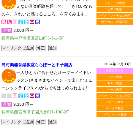
0
リトミック教室
えない音楽経験を通して、 「きれいなも
ピアノ教室
のを、きれいと感じるこころ」を育くみます。
バイオリン・チェロ教室
ボーカル・声楽教室
月謝
3,000 円～
兵庫県神戸市灘区宮山町3-3-1-5F
2024年12月03日
島村楽器音楽教室ららぽーと甲子園店
兵庫県西宮市
一人ひとりに合わせたオーダーメイドレ
0
ピアノ教室
ッスン!さまざまなイベントで楽しむミュ
ギター教室
ージックライフ!いつからでもはじめられます!
ベース教室
バイオリン・チェロ教室
フルート教室
月謝
9,350 円～
サックス教室
兵庫県西宮市甲子園八番町1-100-2F
トランペット教室