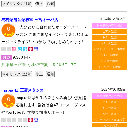
2024年12月03日
島村楽器音楽教室 三宮オーパ店
兵庫県神戸市中央区
一人ひとりに合わせたオーダーメイドレ
0
ピアノ教室
ッスン!さまざまなイベントで楽しむミュ
ギター教室
ージックライフ!いつからでもはじめられます!
ベース教室
バイオリン・チェロ教室
フルート教室
月謝
9,350 円～
サックス教室
兵庫県神戸市中央区三宮町1-5-26-5F・7F
トランペット教室
2024年9月05日
InspiartZ 三宮スタジオ
兵庫県神戸市中央区
InspiartZは学生の皆さんの新しい挑戦を
0
ピアノ教室
応援します! 楽器は全47コース、ダンス
ギター教室
やYouTubeも! 学割で徹底サポート!
ベース教室
バイオリン・チェロ教室
フルート教室