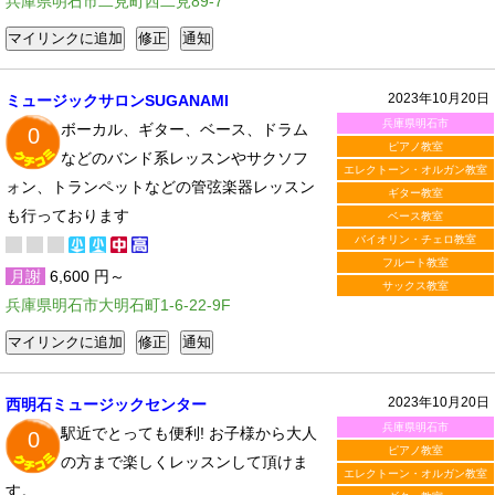
兵庫県明石市二見町西二見89-7
2023年10月20日
ミュージックサロンSUGANAMI
兵庫県明石市
ボーカル、ギター、ベース、ドラム
0
ピアノ教室
などのバンド系レッスンやサクソフ
エレクトーン・オルガン教室
ォン、トランペットなどの管弦楽器レッスン
ギター教室
も行っております
ベース教室
バイオリン・チェロ教室
フルート教室
月謝
6,600 円～
サックス教室
兵庫県明石市大明石町1-6-22-9F
2023年10月20日
西明石ミュージックセンター
兵庫県明石市
駅近でとっても便利! お子様から大人
0
ピアノ教室
の方まで楽しくレッスンして頂けま
エレクトーン・オルガン教室
す。