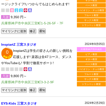
ギター教室
ージックライフ!いつからでもはじめられます!
ベース教室
バイオリン・チェロ教室
フルート教室
月謝
9,350 円～
サックス教室
兵庫県神戸市中央区三宮町1-5-26-5F・7F
トランペット教室
2024年9月05日
InspiartZ 三宮スタジオ
兵庫県神戸市中央区
InspiartZは学生の皆さんの新しい挑戦を
0
ピアノ教室
応援します! 楽器は全47コース、ダンス
ギター教室
やYouTubeも! 学割で徹底サポート!
ベース教室
バイオリン・チェロ教室
フルート教室
月謝
9,800 円～
サックス教室
兵庫県神戸市中央区三宮町3-3-2-9F
トランペット教室
2024年2月29日
EYS-Kids 三宮スタジオ