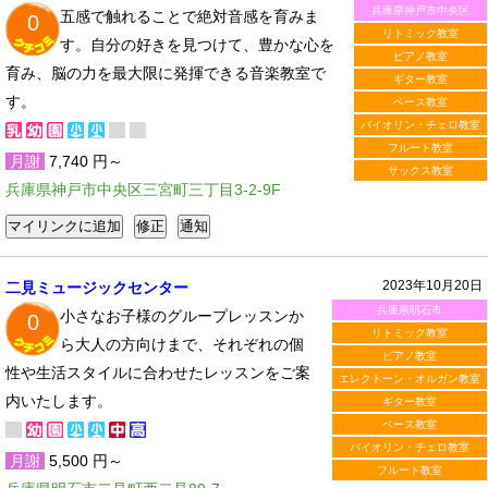
兵庫県神戸市中央区
五感で触れることで絶対音感を育みま
0
リトミック教室
す。自分の好きを見つけて、豊かな心を
ピアノ教室
育み、脳の力を最大限に発揮できる音楽教室で
ギター教室
す。
ベース教室
バイオリン・チェロ教室
フルート教室
月謝
7,740 円～
サックス教室
兵庫県神戸市中央区三宮町三丁目3-2-9F
2023年10月20日
二見ミュージックセンター
兵庫県明石市
小さなお子様のグループレッスンか
0
リトミック教室
ら大人の方向けまで、それぞれの個
ピアノ教室
性や生活スタイルに合わせたレッスンをご案
エレクトーン・オルガン教室
内いたします。
ギター教室
ベース教室
バイオリン・チェロ教室
月謝
5,500 円～
フルート教室