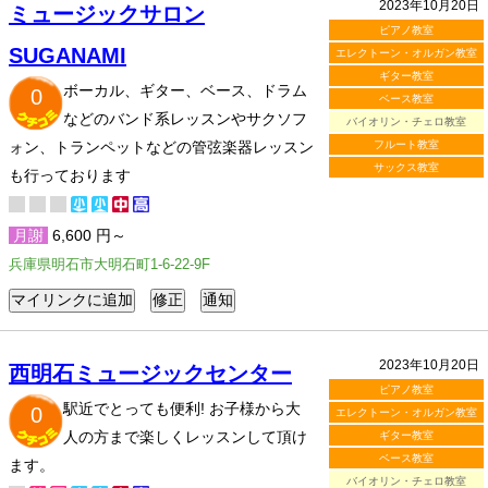
2023年10月20日
ミュージックサロン
ピアノ教室
SUGANAMI
エレクトーン・オルガン教室
ギター教室
ボーカル、ギター、ベース、ドラム
0
ベース教室
などのバンド系レッスンやサクソフ
バイオリン・チェロ教室
ォン、トランペットなどの管弦楽器レッスン
フルート教室
サックス教室
も行っております
月謝
6,600 円～
兵庫県明石市大明石町1-6-22-9F
2023年10月20日
西明石ミュージックセンター
ピアノ教室
駅近でとっても便利! お子様から大
0
エレクトーン・オルガン教室
人の方まで楽しくレッスンして頂け
ギター教室
ベース教室
ます。
バイオリン・チェロ教室