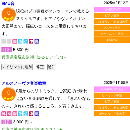
2025年2月12日
EMU音
兵庫県宝塚市
現役のプロ奏者がマンツーマンで教える
0
ピアノ教室
スタイルです。ピアノやヴァイオリン、
バイオリン・チェロ教室
大正琴まで、幅広いコースをご用意しておりま
フルート教室
す。
クラリネット教室
英語教室
月謝
5,500 円～
兵庫県宝塚市逆瀬川1-2-1 アピア1F
2025年1月08日
アルスノーヴァ音楽教室
兵庫県神戸市灘区
0歳からのリトミック。ご家庭では味わ
0
リトミック教室
えない音楽経験を通して、 「きれいなも
ピアノ教室
のを、きれいと感じるこころ」を育くみます。
バイオリン・チェロ教室
ボーカル・声楽教室
月謝
3,000 円～
兵庫県神戸市灘区宮山町3-3-1-5F