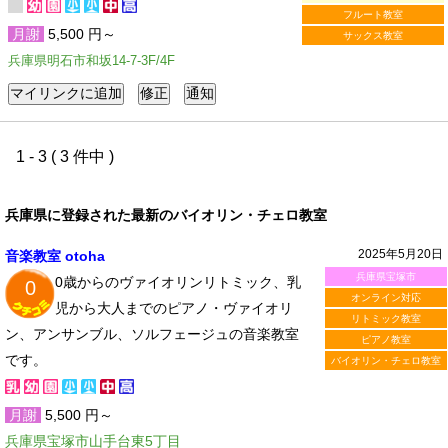
フルート教室
月謝
5,500 円～
サックス教室
兵庫県明石市和坂14-7-3F/4F
1 - 3 ( 3 件中 )
兵庫県に登録された最新のバイオリン・チェロ教室
2025年5月20日
音楽教室 otoha
兵庫県宝塚市
0歳からのヴァイオリンリトミック、乳
0
オンライン対応
児から大人までのピアノ・ヴァイオリ
リトミック教室
ン、アンサンブル、ソルフェージュの音楽教室
ピアノ教室
です。
バイオリン・チェロ教室
月謝
5,500 円～
兵庫県宝塚市山手台東5丁目