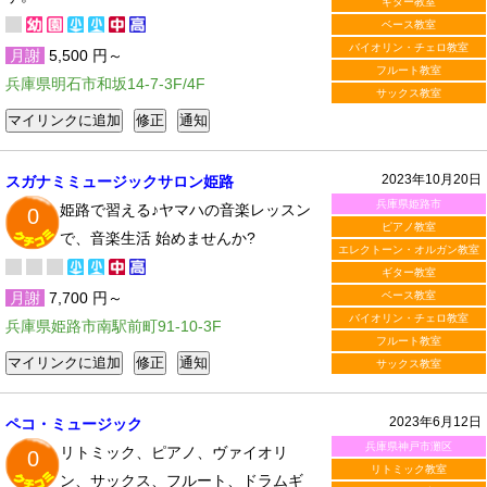
ギター教室
ベース教室
バイオリン・チェロ教室
月謝
5,500 円～
フルート教室
兵庫県明石市和坂14-7-3F/4F
サックス教室
2023年10月20日
スガナミミュージックサロン姫路
兵庫県姫路市
姫路で習える♪ヤマハの音楽レッスン
0
ピアノ教室
で、音楽生活 始めませんか?
エレクトーン・オルガン教室
ギター教室
月謝
7,700 円～
ベース教室
バイオリン・チェロ教室
兵庫県姫路市南駅前町91-10-3F
フルート教室
サックス教室
2023年6月12日
ペコ・ミュージック
兵庫県神戸市灘区
リトミック、ピアノ、ヴァイオリ
0
リトミック教室
ン、サックス、フルート、ドラムギ