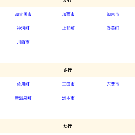
か行
加古川市
加西市
加東市
神河町
上郡町
香美町
川西市
さ行
佐用町
三田市
宍粟市
新温泉町
洲本市
た行