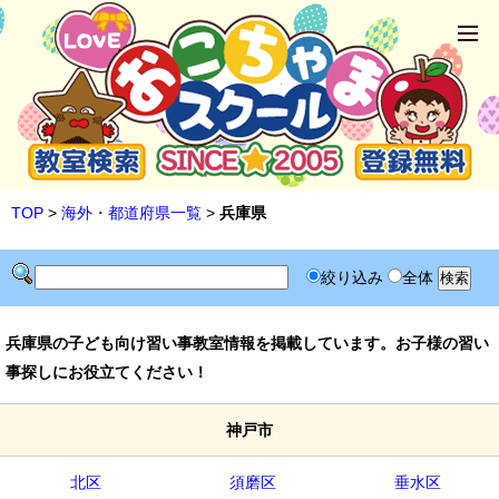
TOP
>
海外・都道府県一覧
>
兵庫県
絞り込み
全体
兵庫県の子ども向け習い事教室情報を掲載しています。お子様の習い
事探しにお役立てください！
神戸市
北区
須磨区
垂水区