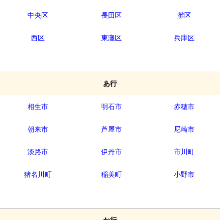
中央区
長田区
灘区
西区
東灘区
兵庫区
あ行
相生市
明石市
赤穂市
朝来市
芦屋市
尼崎市
淡路市
伊丹市
市川町
猪名川町
稲美町
小野市