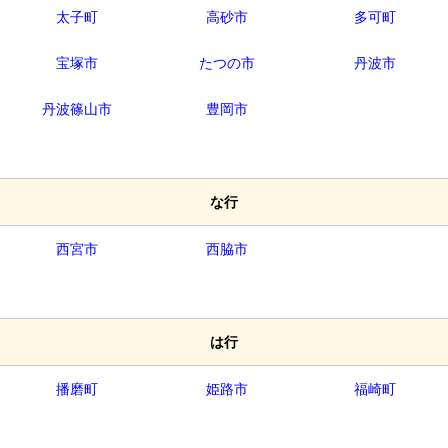
太子町
高砂市
多可町
宝塚市
たつの市
丹波市
丹波篠山市
豊岡市
な行
西宮市
西脇市
は行
播磨町
姫路市
福崎町