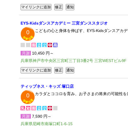
EYS-Kidsダンスアカデミー 三宮ダンススタジオ
こどもの心と身体を伸ばす、EYS-Kidsダンスア
0
月謝
10,450 円～
兵庫県神戸市中央区三宮町三丁目3番2号 三宮WESTビル9F
ティップネス・キッズ 塚口店
カラダとココロを育み、お子さまの将来の可能性を
0
月謝
7,590 円～
兵庫県尼崎市南塚口町1-6-15