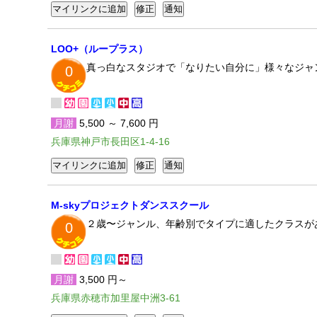
LOO+（ループラス）
真っ白なスタジオで「なりたい自分に」様々なジャ
0
月謝
5,500 ～ 7,600 円
兵庫県神戸市長田区1-4-16
M-skyプロジェクトダンススクール
２歳〜ジャンル、年齢別でタイプに適したクラスが
0
月謝
3,500 円～
兵庫県赤穂市加里屋中洲3-61