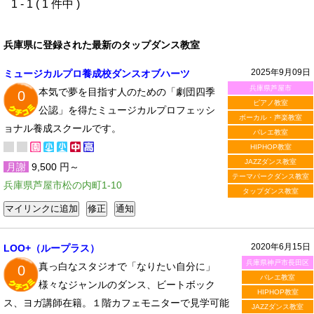
1 - 1 ( 1 件中 )
兵庫県に登録された最新のタップダンス教室
2025年9月09日
ミュージカルプロ養成校ダンスオブハーツ
兵庫県芦屋市
本気で夢を目指す人のための「劇団四季
0
ピアノ教室
公認」を得たミュージカルプロフェッシ
ボーカル・声楽教室
ョナル養成スクールです。
バレエ教室
HIPHOP教室
JAZZダンス教室
月謝
9,500 円～
テーマパークダンス教室
兵庫県芦屋市松の内町1-10
タップダンス教室
2020年6月15日
LOO+（ループラス）
兵庫県神戸市長田区
真っ白なスタジオで「なりたい自分に」
0
バレエ教室
様々なジャンルのダンス、ビートボック
HIPHOP教室
ス、ヨガ講師在籍。１階カフェモニターで見学可能
JAZZダンス教室