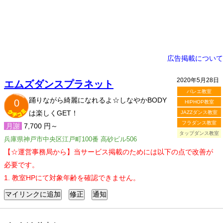
広告掲載について
2020年5月28日
エムズダンスプラネット
バレエ教室
踊りながら綺麗になれるよ☆しなやかBODY
0
HIPHOP教室
は楽しくGET！
JAZZダンス教室
フラダンス教室
月謝
7,700 円～
タップダンス教室
兵庫県神戸市中央区江戸町100番 高砂ビル506
【☆運営事務局から】当サービス掲載のためには以下の点で改善が
必要です。
1. 教室HPにて対象年齢を確認できません。