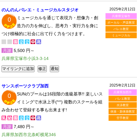
2025年2月12日
のんのんバレエ・ミュージカルスタジオ
兵庫県宝塚市
ミュージカルを通じて表現力・想像力・創
0
ボーカル・声楽教室
造力の力を伸ばし、思考力・実行力を身に
バレエ教室
つけ積極的に社会に出て行く力をつけます。
ミュージカル
月謝
5,500 円～
兵庫県宝塚市小浜3-3-14
2025年2月12日
サンスポーツクラブ加西
兵庫県加西市
SUNのプールは16段階の進級基準!! 楽しいス
0
バレエ教室
イミングで水泳上手(^^) 複数のスクールを組
水泳教室
み合わせて登録する事も出来ます!
体操・新体操教室
空手教室
月謝
7,480 円～
兵庫県加西市北条町横尾346