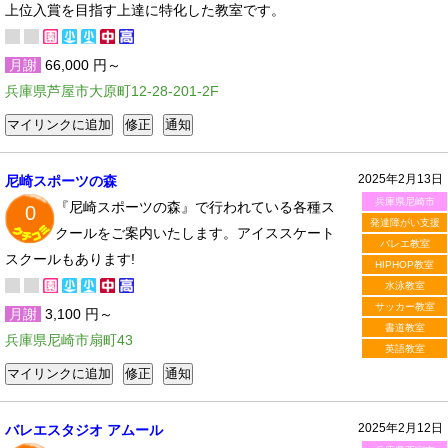
上位入賞を目指す上達に特化した教室です。
月謝
66,000 円～
兵庫県芦屋市大原町12-28-201-2F
2025年2月13日
尼崎スポーツの森
兵庫県尼崎市
『尼崎スポーツの森』で行われている各種ス
0
発達障がい支援
クールをご案内いたします。アイススケート
バレエ教室
スクールもあります!
HIPHOP教室
水泳教室
サッカー教室
月謝
3,100 円～
書道教室
兵庫県尼崎市扇町43
英語教室
2025年2月12日
バレエスタジオ アムール