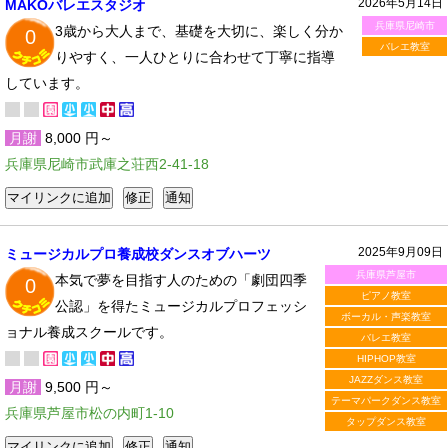
2026年5月14日
MAKOバレエスタジオ
兵庫県尼崎市
3歳から大人まで、基礎を大切に、楽しく分か
0
バレエ教室
りやすく、一人ひとりに合わせて丁寧に指導
しています。
月謝
8,000 円～
兵庫県尼崎市武庫之荘西2-41-18
2025年9月09日
ミュージカルプロ養成校ダンスオブハーツ
兵庫県芦屋市
本気で夢を目指す人のための「劇団四季
0
ピアノ教室
公認」を得たミュージカルプロフェッシ
ボーカル・声楽教室
ョナル養成スクールです。
バレエ教室
HIPHOP教室
JAZZダンス教室
月謝
9,500 円～
テーマパークダンス教室
兵庫県芦屋市松の内町1-10
タップダンス教室