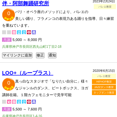
2023年2月24日
伴・阿部舞踊研究所
バレエ教室
パリ・オペラ座のメソッドにより、バレエの
0
美しい踊り、フラメンコの表現力ある踊りを指導、日々練習
を重ねています。
月謝
5,000 ～ 8,000 円
兵庫県神戸市長田区西丸山町1丁目2-18
2020年6月15日
LOO+（ループラス）
バレエ教室
真っ白なスタジオで「なりたい自分に」様々
0
HIPHOP教室
JAZZダンス教室
なジャンルのダンス、ビートボックス、ヨガ
タップダンス教室
講師在籍。１階カフェモニターで見学可能
月謝
5,500 ～ 7,600 円
兵庫県神戸市長田区1-4-16