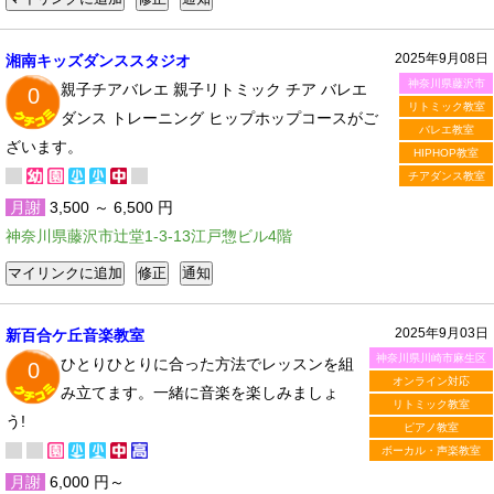
2025年9月08日
湘南キッズダンススタジオ
神奈川県藤沢市
親子チアバレエ 親子リトミック チア バレエ
0
リトミック教室
ダンス トレーニング ヒップホップコースがご
バレエ教室
ざいます。
HIPHOP教室
チアダンス教室
月謝
3,500 ～ 6,500 円
神奈川県藤沢市辻堂1-3-13江戸惣ビル4階
2025年9月03日
新百合ケ丘音楽教室
神奈川県川崎市麻生区
ひとりひとりに合った方法でレッスンを組
0
オンライン対応
み立てます。一緒に音楽を楽しみましょ
リトミック教室
う!
ピアノ教室
ボーカル・声楽教室
月謝
6,000 円～