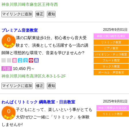
神奈川県川崎市麻生区王禅寺西
2025年9月01日
プレミアム音楽教室
神奈川県川崎市高津区
溝の口駅東徒歩1分。初心者から音大受
0
リトミック教室
験まで、演奏としても活躍する一流の講
ピアノ教室
師陣と理想的な環境で、音楽を学びませんか?
バイオリン・チェロ教室
フルート教室
サックス教室
月謝
10,450 円～
ボーカル・声楽教室
神奈川県川崎市高津区久本3-1-5-2F
2025年9月01日
わんぱくリトミック 綱島教室・日吉教室
神奈川県横浜市港北区
子どもにとって、楽しいという事がとても
0
リトミック教室
大切!ぜひご一緒に「リトミック」を体験
しませんか!