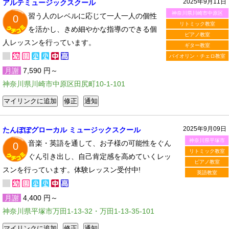
2025年9月11日
アルテミュージックスクール
神奈川県川崎市中原区
習う人のレベルに応じて一人一人の個性
0
リトミック教室
を活かし、きめ細やかな指導のできる個
ピアノ教室
人レッスンを行っています。
ギター教室
バイオリン・チェロ教室
月謝
7,590 円～
神奈川県川崎市中原区田尻町10-1-101
2025年9月09日
たんぽぽグローカル ミュージックスクール
神奈川県平塚市
音楽・英語を通して、お子様の可能性をぐん
0
リトミック教室
ぐん引き出し、自己肯定感を高めていくレッ
ピアノ教室
スンを行っています。体験レッスン受付中!
英語教室
月謝
4,400 円～
神奈川県平塚市万田1-13-32・万田1-13-35-101