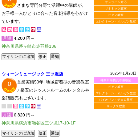
オンライン対応
ざまな専門分野で活躍中の講師が、
リトミック教室
お子様一人ひとりに合った音楽指導を心がけ
ピアノ教室
ています。
エレクトーン・オルガン教室
月謝
4,200 円～
神奈川県茅ヶ崎市赤羽根136
2025年1月28日
ウィーンミュージック 三ツ境店
神奈川県横浜市瀬谷区
営業実績50年! 地域密着型の音楽教室
0
ピアノ教室
♪ 格安のレッスンルームのレンタルや
エレクトーン・オルガン教室
楽譜販売もございます。
バイオリン・チェロ教室
サックス教室
月謝
6,820 円～
神奈川県横浜市瀬谷区三ツ境17-10-1F