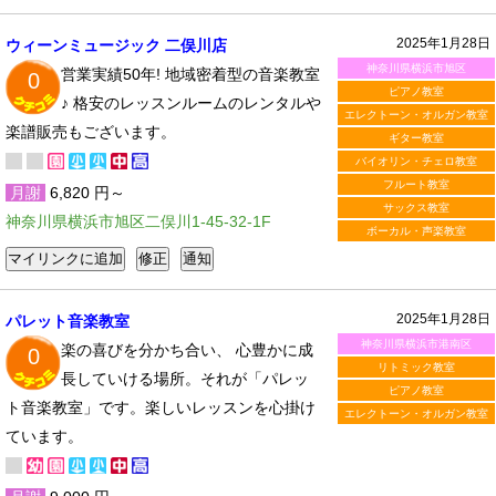
2025年1月28日
ウィーンミュージック 二俣川店
神奈川県横浜市旭区
営業実績50年! 地域密着型の音楽教室
0
ピアノ教室
♪ 格安のレッスンルームのレンタルや
エレクトーン・オルガン教室
楽譜販売もございます。
ギター教室
バイオリン・チェロ教室
フルート教室
月謝
6,820 円～
サックス教室
神奈川県横浜市旭区二俣川1-45-32-1F
ボーカル・声楽教室
2025年1月28日
パレット音楽教室
神奈川県横浜市港南区
楽の喜びを分かち合い、 心豊かに成
0
リトミック教室
長していける場所。それが「パレッ
ピアノ教室
ト音楽教室」です。楽しいレッスンを心掛け
エレクトーン・オルガン教室
ています。