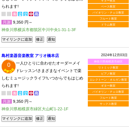
ギター教室
られます!
ベース教室
バイオリン・チェロ教室
フルート教室
月謝
9,350 円～
ドラム教室
神奈川県横浜市都筑区中川中央1-31-1-3F
2024年12月03日
島村楽器音楽教室 アリオ橋本店
神奈川県相模原市緑区
一人ひとりに合わせたオーダーメイ
0
リトミック教室
ドレッスン!さまざまなイベントで楽
ピアノ教室
しむミュージックライフ!いつからでもはじめ
エレクトーン・オルガン教室
られます!
ギター教室
バイオリン・チェロ教室
フルート教室
月謝
9,350 円～
サックス教室
神奈川県相模原市緑区大山町1-22-1F