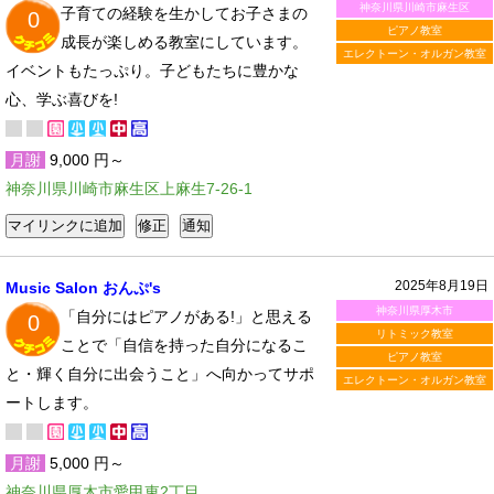
神奈川県川崎市麻生区
子育ての経験を生かしてお子さまの
0
ピアノ教室
成長が楽しめる教室にしています。
エレクトーン・オルガン教室
イベントもたっぷり。子どもたちに豊かな
心、学ぶ喜びを!
月謝
9,000 円～
神奈川県川崎市麻生区上麻生7-26-1
2025年8月19日
Music Salon おんぷ's
神奈川県厚木市
「自分にはピアノがある!」と思える
0
リトミック教室
ことで「自信を持った自分になるこ
ピアノ教室
と・輝く自分に出会うこと」へ向かってサポ
エレクトーン・オルガン教室
ートします。
月謝
5,000 円～
神奈川県厚木市愛甲東2丁目