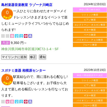
2024年12月03日
島村楽器音楽教室 ラゾーナ川崎店
神奈川県川崎市幸区
一人ひとりに合わせたオーダーメイ
0
リトミック教室
ドレッスン!さまざまなイベントで楽
ピアノ教室
しむミュージックライフ!いつからでもはじめ
エレクトーン・オルガン教室
られます!
ギター教室
ベース教室
バイオリン・チェロ教室
月謝
9,350 円～
フルート教室
神奈川県川崎市幸区堀川町72-1-4・5F
2023年10月19日
スガナミ楽器 相模原センター
神奈川県相模原市中央区
駅直結なので、雨に濡れる心配なし!
0
リトミック教室
駐車場もございます。お子様から大
ピアノ教室
人まで楽しめる幅広いレッスンを行なってお
エレクトーン・オルガン教室
ります。
ギター教室
バイオリン・チェロ教室
フルート教室