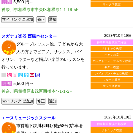
月謝
5,500 円～
サックス教室
神奈川県相模原市中央区相模原1-1-19-5F
2023年10月19日
スガナミ楽器 西橋本センター
神奈川県相模原市緑区
グループレッスン他、子どもから大
0
リトミック教室
人の方までピアノ、サックス、バイ
ピアノ教室
オリン、ギターなど幅広い楽器のレッスンを
エレクトーン・オルガン教室
行っています。
ギター教室
バイオリン・チェロ教室
フルート教室
月謝
5,500 円～
サックス教室
神奈川県相模原市緑区西橋本4-1-1-2F
2023年10月10日
エースミュージックスクール
神奈川県横浜市都筑区
市営地下鉄川和町駅徒歩8分(駐車場
0
リトミック教室