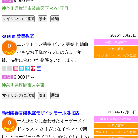
月謝
9,000 円～
神奈川県横浜市港南区下永谷1丁目
2025年1月23日
kasumi音楽教室
神奈川県座間市
エレクトーン演奏 ピアノ演奏 作編曲
0
ピアノ教室
小さなお子様からプロの方まで年
エレクトーン・オルガン教室
齢、技術に合わせた指導をいたします。
月謝
6,000 円～
神奈川県座間市入谷東
2024年12月03日
島村楽器音楽教室モザイクモール港北店
神奈川県横浜市都筑区
一人ひとりに合わせたオーダーメイ
0
ピアノ教室
ドレッスン!さまざまなイベントで楽
エレクトーン・オルガン教室
しむミュージックライフ!いつからでもはじめ