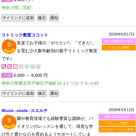
神奈川県二宮町
2026年6月17日
リトミック教室ココット
神奈川県横浜市戸塚区
音楽でお子様の「やりたい!」「できた!」
0
リトミック教室
を育む少人数年齢別の親子リトミック教室
です♪
月謝
6,000 ～ 8,000 円
神奈川県横浜市戸塚区戸塚町16-1トツカ-ナモ-ル4F
2026年3月12日
Music -circle -スエルテ
神奈川県海老名市
園や教育現場でも経験豊富な講師が、バ
0
リトミック教室
イオリンのレッスンを通して、得意な学
バイオリン・チェロ教室
び方と豊かな心を育めるようサポートしていま