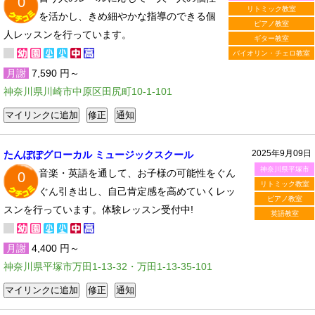
0
リトミック教室
を活かし、きめ細やかな指導のできる個
ピアノ教室
人レッスンを行っています。
ギター教室
バイオリン・チェロ教室
月謝
7,590 円～
神奈川県川崎市中原区田尻町10-1-101
2025年9月09日
たんぽぽグローカル ミュージックスクール
神奈川県平塚市
音楽・英語を通して、お子様の可能性をぐん
0
リトミック教室
ぐん引き出し、自己肯定感を高めていくレッ
ピアノ教室
スンを行っています。体験レッスン受付中!
英語教室
月謝
4,400 円～
神奈川県平塚市万田1-13-32・万田1-13-35-101