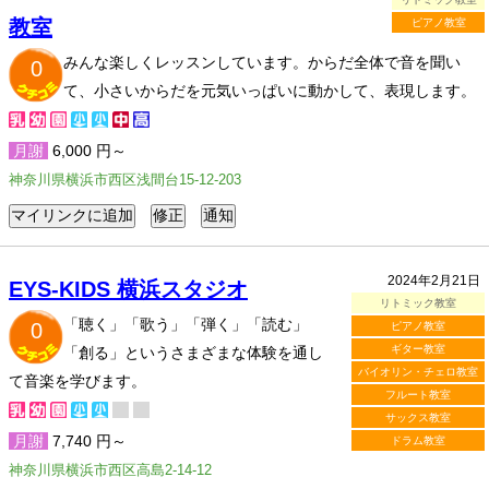
教室
ピアノ教室
みんな楽しくレッスンしています。からだ全体で音を聞い
0
て、小さいからだを元気いっぱいに動かして、表現します。
月謝
6,000 円～
神奈川県横浜市西区浅間台15-12-203
2024年2月21日
EYS-KIDS 横浜スタジオ
リトミック教室
「聴く」「歌う」「弾く」「読む」
0
ピアノ教室
ギター教室
「創る」というさまざまな体験を通し
バイオリン・チェロ教室
て音楽を学びます。
フルート教室
サックス教室
月謝
7,740 円～
ドラム教室
神奈川県横浜市西区高島2-14-12