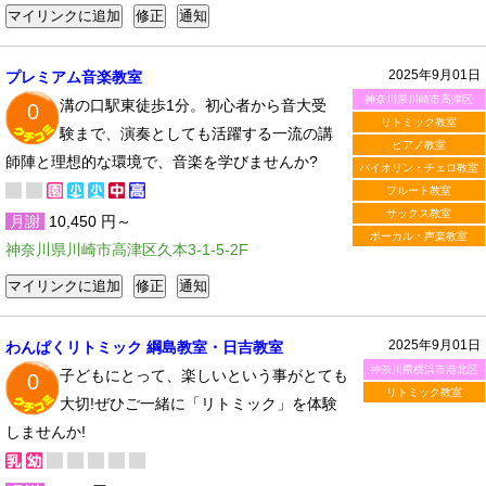
2025年9月01日
プレミアム音楽教室
神奈川県川崎市高津区
溝の口駅東徒歩1分。初心者から音大受
0
リトミック教室
験まで、演奏としても活躍する一流の講
ピアノ教室
師陣と理想的な環境で、音楽を学びませんか?
バイオリン・チェロ教室
フルート教室
サックス教室
月謝
10,450 円～
ボーカル・声楽教室
神奈川県川崎市高津区久本3-1-5-2F
2025年9月01日
わんぱくリトミック 綱島教室・日吉教室
神奈川県横浜市港北区
子どもにとって、楽しいという事がとても
0
リトミック教室
大切!ぜひご一緒に「リトミック」を体験
しませんか!