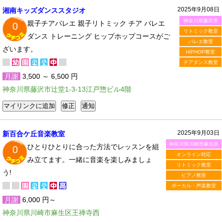
2025年9月08日
湘南キッズダンススタジオ
神奈川県藤沢市
親子チアバレエ 親子リトミック チア バレエ
0
リトミック教室
ダンス トレーニング ヒップホップコースがご
バレエ教室
ざいます。
HIPHOP教室
チアダンス教室
月謝
3,500 ～ 6,500 円
神奈川県藤沢市辻堂1-3-13江戸惣ビル4階
2025年9月03日
新百合ケ丘音楽教室
神奈川県川崎市麻生区
ひとりひとりに合った方法でレッスンを組
0
オンライン対応
み立てます。一緒に音楽を楽しみましょ
リトミック教室
う!
ピアノ教室
ボーカル・声楽教室
月謝
6,000 円～
神奈川県川崎市麻生区王禅寺西