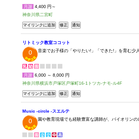
月謝
4,400 円～
神奈川県二宮町
リトミック教室ココット
音楽でお子様の「やりたい!」「できた!」を育む少
0
月謝
6,000 ～ 8,000 円
神奈川県横浜市戸塚区戸塚町16-1トツカ-ナモ-ル4F
Music -circle -スエルテ
園や教育現場でも経験豊富な講師が、バイオリンの
0