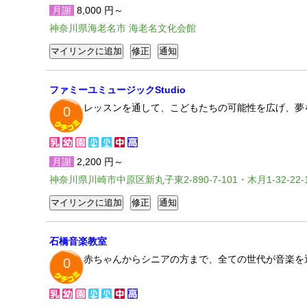
月謝
8,000 円～
神奈川県海老名市 海老名文化会館
ファミーユミュージックStudio
レッスンを通して、こどもたちの可能性を広げ、夢
0
月謝
2,200 円～
神奈川県川崎市中原区新丸子東2-890-7-101・木月1-32-22-1
石橋音楽教室
赤ちゃんからシニアの方まで、全ての世代が音楽を
0