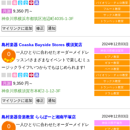
バイオリン・チェロ教室
フルート教室
月謝
9,350 円～
サックス教室
神奈川県横浜市都筑区池辺町4035-1-3F
トランペット教室
2024年12月03日
島村楽器 Coaska Bayside Stores 横須賀店
神奈川県横須賀市
一人ひとりに合わせたオーダーメイドレ
0
ピアノ教室
ッスン!さまざまなイベントで楽しむミュ
ギター教室
ージックライフ!いつからでもはじめられます!
ベース教室
バイオリン・チェロ教室
サックス教室
月謝
9,350 円～
トランペット教室
神奈川県横須賀市本町2-1-12-3F
ドラム教室
2024年12月03日
島村楽器音楽教室 ららぽーと湘南平塚店
神奈川県平塚市
一人ひとりに合わせたオーダーメイドレ
0
ピアノ教室