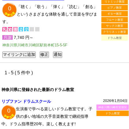
リトミック教室
「聴く」「歌う」「弾く」「読む」「創る」
0
ピアノ教室
というさまざまな体験を通して音楽を学びま
ギター教室
フルート教室
す。
サックス教室
クラリネット教室
月謝
7,740 円～
ドラム教室
神奈川県川崎市川崎区駅前本町15-5-5F
1 - 5 ( 5 件中 )
神奈川県に登録された最新のドラム教室
2026年1月04日
リブファン ドラムスクール
神奈川県川崎市宮前区
生演奏で学べる楽しいドラム教室です。子
0
ドラム教室
供の多い地域の大手音楽教室で継続指導
中。ドラム指導歴20年。楽しく教えます!