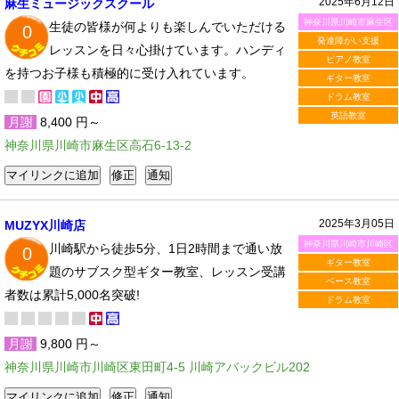
2025年6月12日
麻生ミュージックスクール
神奈川県川崎市麻生区
生徒の皆様が何よりも楽しんでいただける
0
発達障がい支援
レッスンを日々心掛けています。ハンディ
ピアノ教室
を持つお子様も積極的に受け入れています。
ギター教室
ドラム教室
英語教室
月謝
8,400 円～
神奈川県川崎市麻生区高石6-13-2
2025年3月05日
MUZYX川崎店
神奈川県川崎市川崎区
川崎駅から徒歩5分、1日2時間まで通い放
0
ギター教室
題のサブスク型ギター教室、レッスン受講
ベース教室
者数は累計5,000名突破!
ドラム教室
月謝
9,800 円～
神奈川県川崎市川崎区東田町4-5 川崎アバックビル202