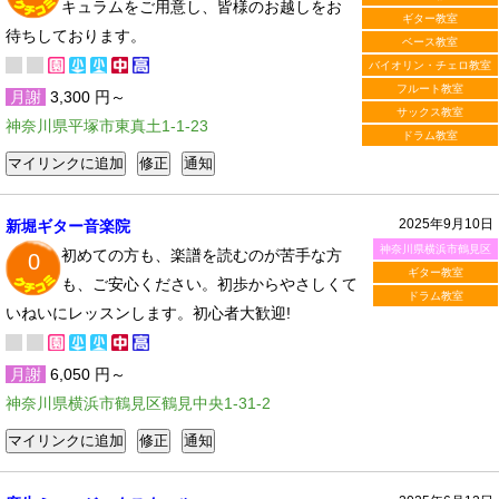
キュラムをご用意し、皆様のお越しをお
ギター教室
待ちしております。
ベース教室
バイオリン・チェロ教室
フルート教室
月謝
3,300 円～
サックス教室
神奈川県平塚市東真土1-1-23
ドラム教室
2025年9月10日
新堀ギター音楽院
神奈川県横浜市鶴見区
初めての方も、楽譜を読むのが苦手な方
0
ギター教室
も、ご安心ください。初歩からやさしくて
ドラム教室
いねいにレッスンします。初心者大歓迎!
月謝
6,050 円～
神奈川県横浜市鶴見区鶴見中央1-31-2