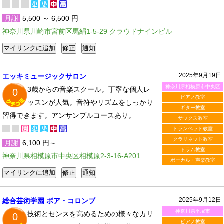
月謝
5,500 ～ 6,500 円
神奈川県川崎市宮前区馬絹1-5-29 クラウドナインビル
2025年9月19日
エッキミュージックサロン
神奈川県相模原市中央区
3歳からの音楽スクール。丁寧な個人レ
0
ピアノ教室
ッスンが人気。音符やリズムをしっかり
ギター教室
習得できます。アンサンブルコースあり。
サックス教室
トランペット教室
クラリネット教室
月謝
6,100 円～
ドラム教室
神奈川県相模原市中央区相模原2-3-16-A201
ボーカル・声楽教室
2025年9月12日
総合芸術学園 ボア・コロンブ
神奈川県平塚市
技術とセンスを高めるための様々なカリ
0
ピアノ教室