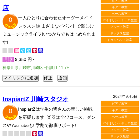
ピアノ教室
店
ギター教室
ベース教室
一人ひとりに合わせたオーダーメイド
0
バイオリン・チェロ教室
レッスン!さまざまなイベントで楽しむ
フルート教室
ミュージックライフ!いつからでもはじめられま
サックス教室
トランペット教室
す!
月謝
9,350 円～
神奈川県川崎市川崎区日進町1-11-7F
2024年9月5日
InspiartZ 川崎スタジオ
ピアノ教室
InspiartZは学生の皆さんの新しい挑戦
0
ギター教室
を応援します! 楽器は全47コース、ダン
ベース教室
バイオリン・チェロ教室
スやYouTubeも! 学割で徹底サポート!
フルート教室
サックス教室