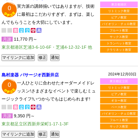
東京都港区
実力派の講師揃いではありますが、技術
0
リトミック教室
に最初はこだわりすぎず、まずは、楽し
ピアノ教室
んでもらうことを大切にしています。
バイオリン・チェロ教室
フルート教室
サックス教室
月謝
11,770 円～
トランペット教室
東京都港区芝浦3-6-10-6F・芝浦4-12-32-1F 他
クラリネット教室
2024年12月03日
島村楽器 パサージオ西新井店
東京都足立区
一人ひとりに合わせたオーダーメイドレ
0
リトミック教室
ッスン!さまざまなイベントで楽しむミュ
ピアノ教室
ージックライフ!いつからでもはじめられます!
ギター教室
ベース教室
バイオリン・チェロ教室
月謝
9,350 円～
フルート教室
東京都足立区西新井栄町1-17-1-3F
サックス教室