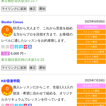
東京都杉並区荻窪5-22-7
2025年9月09日
Studio Circus
東京都目黒区
幼児から大人まで、これから音楽を始め
0
リトミック教室
る方からプロを目指す方まで、お客様の
ピアノ教室
レベルに適したレッスンをお約束致します。
ギター教室
ベース教室
バイオリン・チェロ教室
月謝
6,000 円～
フルート教室
東京都目黒区柿の木坂3-6-20
サックス教室
2025年7月28日
KEI音楽学院
東京都東大和市
個人レッスンだからこそ、生徒1人1人の
0
リトミック教室
状況・希望に合わせて組める、オリジナ
ピアノ教室
ルカリキュラムでレッスンを行っています。
ギター教室
バイオリン・チェロ教室