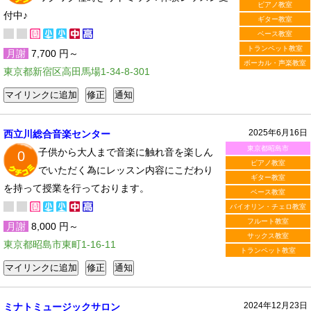
ピアノ教室
付中♪
ギター教室
ベース教室
トランペット教室
月謝
7,700 円～
ボーカル・声楽教室
東京都新宿区高田馬場1-34-8-301
2025年6月16日
西立川総合音楽センター
東京都昭島市
子供から大人まで音楽に触れ音を楽しん
0
ピアノ教室
でいただく為にレッスン内容にこだわり
ギター教室
を持って授業を行っております。
ベース教室
バイオリン・チェロ教室
フルート教室
月謝
8,000 円～
サックス教室
東京都昭島市東町1-16-11
トランペット教室
2024年12月23日
ミナトミュージックサロン