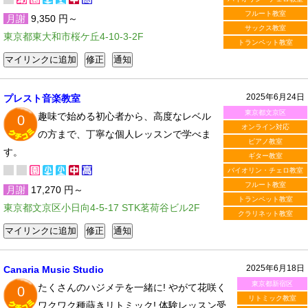
フルート教室
月謝
9,350 円～
サックス教室
東京都東大和市桜ケ丘4-10-3-2F
トランペット教室
2025年6月24日
プレスト音楽教室
東京都文京区
趣味で始める初心者から、高度なレベル
0
オンライン対応
の方まで、丁寧な個人レッスンで学べま
ピアノ教室
す。
ギター教室
バイオリン・チェロ教室
フルート教室
月謝
17,270 円～
トランペット教室
東京都文京区小日向4-5-17 STK茗荷谷ビル2F
クラリネット教室
2025年6月18日
Canaria Music Studio
東京都新宿区
たくさんのハジメテを一緒に! やがて花咲く
0
リトミック教室
ワクワク種蒔きリトミック! 体験レッスン受