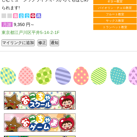
ギター教室
られます!
バイオリン・チェロ教室
フルート教室
サックス教室
月謝
9,350 円～
トランペット教室
東京都江戸川区平井5-14-2-1F