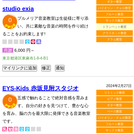
ギター教室
studio exia
バイオリン・チェロ教室
フルート教室
プルメリア音楽教室は生徒様に寄り添
0
サックス教室
い、共に素敵な音楽の時間を作り続け
トランペット教室
ることをお約束します!
クラリネット教室
ドラム教室
月謝
6,000 円～
東京都港区東麻布1-8-4-B1
2024年2月27日
EYS-Kids 赤坂見附スタジオ
リトミック教室
五感で触れることで絶対音感を育みま
0
ピアノ教室
す。自分の好きを見つけて、豊かな心
ギター教室
ベース教室
を育み、脳の力を最大限に発揮できる音楽教室
バイオリン・チェロ教室
です。
フルート教室
サックス教室