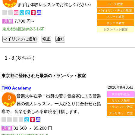
まずは体験レッスンでお試しください♪
ベース教室
バイオリン・チェロ教室
フルート教室
月謝
7,700 円～
サックス教室
東京都港区港南2-3-1-6F
トランペット教室
1 - 8 ( 8 件中 )
東京都に登録された最新のトランペット教室
2026年8月05日
FMO Academy
東京都杉並区
音楽大学在学・出身の若手音楽家による管楽
0
サックス教室
器の個人レッスン。一人ひとりに合わせた指
トランペット教室
導で、音楽を楽しめる環境を目指します。
クラリネット教室
月謝
31,600 ～ 35,200 円