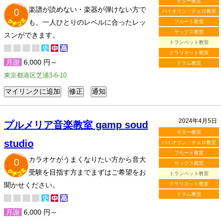
ギター教室
楽譜が読めない・楽器が弾けない方で
0
バイオリン・チェロ教室
も、一人ひとりのレベルに合ったレッ
フルート教室
サックス教室
スンができます。
トランペット教室
クラリネット教室
月謝
6,000 円～
ドラム教室
東京都港区芝浦3-6-10
2024年4月5日
プルメリア音楽教室 gamp soud
ギター教室
studio
バイオリン・チェロ教室
フルート教室
カラオケがうまくなりたい方から音大
0
サックス教室
受験を目指す方までまずはご希望をお
トランペット教室
聞かせください。
クラリネット教室
ドラム教室
月謝
6,000 円～