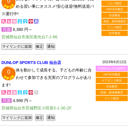
0
バレエ教室
める習い事にオススメ!安心送迎!無料送迎バ
HIPHOP教室
ス運行中!
水泳教室
体操・新体操教室
テニス教室
月謝
6,380 円～
空手教室
宮城県仙台市泉区南光台7-1-86
2023年6月12日
DUNLOP SPORTS CLUB 仙台店
宮城県仙台市宮城野区
体を動かして成長する。子どもの年齢に合
0
HIPHOP教室
わせて参加できる充実のプログラムがあり
チアダンス教室
ます!
水泳教室
体操・新体操教室
テニス教室
月謝
4,990 円～
宮城県仙台市宮城野区小田原3-1-30-2F