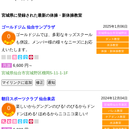
宮城県に登録された最新の体操・新体操教室
2025年1月06日
ゴールドジム 仙台サンプラザ
宮城県仙台市宮城野区
ゴールドジムでは、多彩なキッズスクール
0
ダンス教室
も併設。メンバー様の様々なニーズにお応
水泳教室
えいたします。
体操・新体操教室
月謝
6,600 円～
宮城県仙台市宮城野区榴岡5-11-1-1F
2024年12月04日
朝日スポーツクラブ 仙台泉店
宮城県仙台市泉区
楽しいからグングンのびる! のびるからドン
0
バレエ教室
ドンほめる! ほめるからニコニコ楽しい!
チアダンス教室
水泳教室
体操・新体操教室