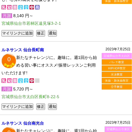
体操・新体操教室
月謝
8,140 円～
宮城県仙台市若林区遠見塚3-2-1
2023年7月25日
ルネサンス 仙台長町南
宮城県仙台市太白区
新たなチャレンジに。趣味に。週1回から始
0
バレエ教室
める習い事にオススメ!振替レッスンご利用
HIPHOP教室
いただけます!
水泳教室
体操・新体操教室
空手教室
月謝
5,720 円～
宮城県仙台市太白区長町8-22-5
2023年7月25日
ルネサンス 仙台南光台
宮城県仙台市泉区
新たなチャレンジに。趣味に。週1回から始