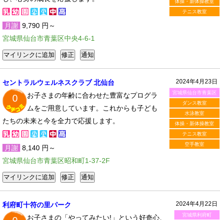
体操・新体操教室
テニス教室
月謝
9,790 円～
宮城県仙台市青葉区中央4-6-1
2024年4月23日
セントラルウェルネスクラブ 北仙台
宮城県仙台市青葉区
お子さまの年齢に合わせた豊富なプログラ
0
ダンス教室
ムをご用意しています。これからも子ども
水泳教室
たちの未来と今を全力で応援します。
体操・新体操教室
テニス教室
空手教室
月謝
8,140 円～
宮城県仙台市青葉区昭和町1-37-2F
2024年4月22日
利府町十符の里パーク
宮城県利府町
お子さまの「やってみたい!」という好奇心、