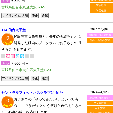
月謝
6,820 円～
空手教室
宮城県仙台市泉区大沢3-9-5
学習教室
2024年7月02日
TAC仙台太子堂
宮城県仙台市太白区
経験豊富な指導員と、長年の実績をもとに
0
体操・新体操教室
開発した独自のプログラムでお子さまの”生
きる力”を育てます。
月謝
7,500 円～
宮城県仙台市太白区太子堂1-20
2024年4月23日
セントラルフィットネスクラブ24 仙台
宮城県仙台市青葉区
お子さまの「やってみたい!」という好奇
0
ダンス教室
心、「できた!」という笑顔と自信を引き出
水泳教室
し、心身の成長を応援します。