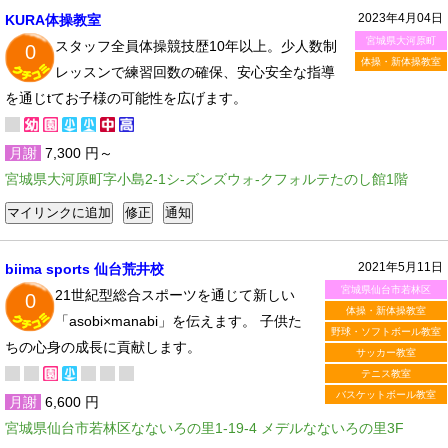
2023年4月04日
KURA体操教室
宮城県大河原町
スタッフ全員体操競技歴10年以上。少人数制
0
体操・新体操教室
レッスンで練習回数の確保、安心安全な指導
を通じtてお子様の可能性を広げます。
月謝
7,300 円～
宮城県大河原町字小島2-1シ-ズンズウォ-クフォルテたのし館1階
2021年5月11日
biima sports 仙台荒井校
宮城県仙台市若林区
21世紀型総合スポーツを通じて新しい
0
体操・新体操教室
「asobi×manabi」を伝えます。 子供た
野球・ソフトボール教室
ちの心身の成長に貢献します。
サッカー教室
テニス教室
バスケットボール教室
月謝
6,600 円
宮城県仙台市若林区なないろの里1-19-4 メデルなないろの里3F