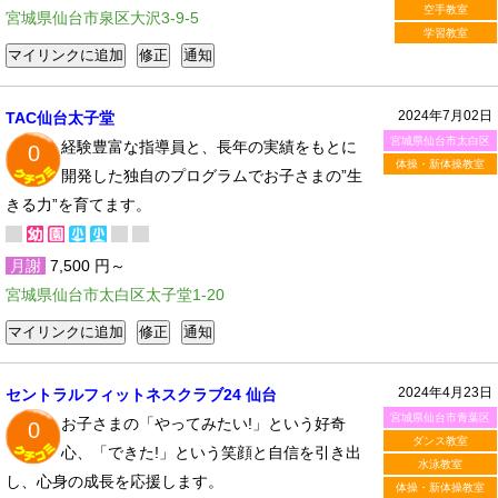
空手教室
宮城県仙台市泉区大沢3-9-5
学習教室
2024年7月02日
TAC仙台太子堂
宮城県仙台市太白区
経験豊富な指導員と、長年の実績をもとに
0
体操・新体操教室
開発した独自のプログラムでお子さまの”生
きる力”を育てます。
月謝
7,500 円～
宮城県仙台市太白区太子堂1-20
2024年4月23日
セントラルフィットネスクラブ24 仙台
宮城県仙台市青葉区
お子さまの「やってみたい!」という好奇
0
ダンス教室
心、「できた!」という笑顔と自信を引き出
水泳教室
し、心身の成長を応援します。
体操・新体操教室