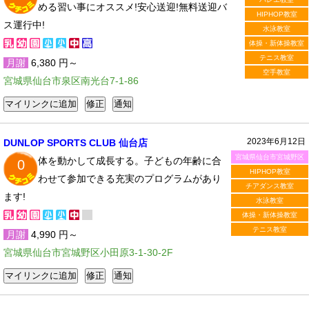
める習い事にオススメ!安心送迎!無料送迎バ
HIPHOP教室
ス運行中!
水泳教室
体操・新体操教室
テニス教室
月謝
6,380 円～
空手教室
宮城県仙台市泉区南光台7-1-86
2023年6月12日
DUNLOP SPORTS CLUB 仙台店
宮城県仙台市宮城野区
体を動かして成長する。子どもの年齢に合
0
HIPHOP教室
わせて参加できる充実のプログラムがあり
チアダンス教室
ます!
水泳教室
体操・新体操教室
テニス教室
月謝
4,990 円～
宮城県仙台市宮城野区小田原3-1-30-2F