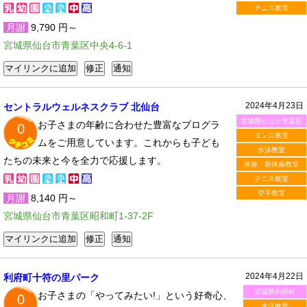
テニス教室
月謝
9,790 円～
宮城県仙台市青葉区中央4-6-1
2024年4月23日
セントラルウェルネスクラブ 北仙台
宮城県仙台市青葉区
お子さまの年齢に合わせた豊富なプログラ
0
ダンス教室
ムをご用意しています。これからも子ども
水泳教室
たちの未来と今を全力で応援します。
体操・新体操教室
テニス教室
空手教室
月謝
8,140 円～
宮城県仙台市青葉区昭和町1-37-2F
2024年4月22日
利府町十符の里パーク
宮城県利府町
お子さまの「やってみたい!」という好奇心、
0
水泳教室