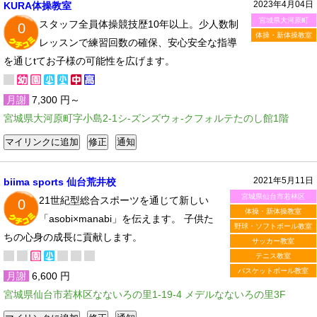
2023年4月04日
KURA体操教室
宮城県大河原町
スタッフ全員体操競技歴10年以上。少人数制
0
体操・新体操教室
レッスンで練習回数の確保、安心安全な指導
を通じtてお子様の可能性を広げます。
月謝
7,300 円～
宮城県大河原町字小島2-1シ-ズンズウォ-クフォルテたのし館1階
2021年5月11日
biima sports 仙台荒井校
宮城県仙台市若林区
21世紀型総合スポーツを通じて新しい
0
体操・新体操教室
「asobi×manabi」を伝えます。 子供た
野球・ソフトボール教室
ちの心身の成長に貢献します。
サッカー教室
テニス教室
バスケットボール教室
月謝
6,600 円
宮城県仙台市若林区なないろの里1-19-4 メデルなないろの里3F