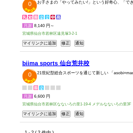
お子さまの「やってみたい!」という好奇心、「で
0
月謝
8,140 円～
宮城県仙台市若林区遠見塚3-2-1
biima sports 仙台荒井校
21世紀型総合スポーツを通じて新しい 「asobi×
0
月謝
6,600 円
宮城県仙台市若林区なないろの里1-19-4 メデルなないろの里3F
1 - 2 ( 2 件中 )