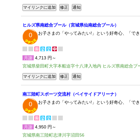
ヒルズ県南総合プール（宮城県仙南総合プール）
お子さまの「やってみたい!」という好奇心、「で
0
月謝
4,713 円～
宮城県柴田町大字本船迫字十八津入地内 ヒルズ県南総合プ
南三陸町スポーツ交流村（ベイサイドアリーナ）
お子さまの「やってみたい!」という好奇心、「で
0
月謝
4,950 円～
宮城県南三陸町志津川字沼田56