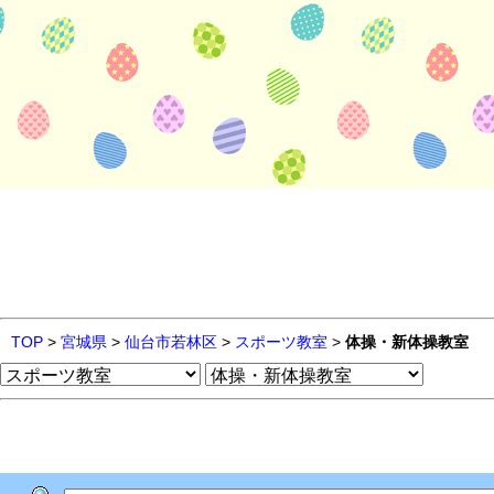
TOP
>
宮城県
>
仙台市若林区
>
スポーツ教室
>
体操・新体操教室