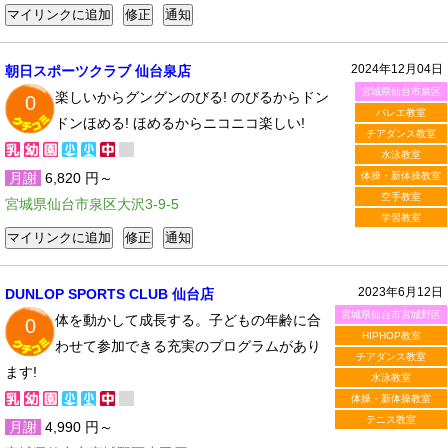
2024年12月04日
朝日スポーツクラブ 仙台泉店
宮城県仙台市泉区
楽しいからグングンのびる! のびるからドン
0
バレエ教室
ドンほめる! ほめるからニコニコ楽しい!
チアダンス教室
水泳教室
月謝
6,820 円～
体操・新体操教室
空手教室
宮城県仙台市泉区大沢3-9-5
学習教室
2023年6月12日
DUNLOP SPORTS CLUB 仙台店
宮城県仙台市宮城野区
体を動かして成長する。子どもの年齢に合
0
HIPHOP教室
わせて参加できる充実のプログラムがあり
チアダンス教室
ます!
水泳教室
体操・新体操教室
テニス教室
月謝
4,990 円～