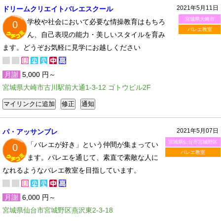
2021年5月11日
ドリームクリエイトバレエスクール
宮城県大崎市
学校や社会において必要な情操教育はもちろ
0
バレエ教室
ん、自己表現の能力・美しいスタイルを育み
ます。どうぞお気軽に見学にお越しください
月謝
5,000 円～
宮城県大崎市古川駅前大通1-3-12 ゴトウビル2F
2021年5月07日
パ・アッサンブレ
宮城県仙台市宮城野区
「バレエが好き」という仲間が集まってい
0
バレエ教室
ます。バレエを通じて、素直で素敵な人に
なれるようなバレエ教室を目指しています。
月謝
6,000 円～
宮城県仙台市宮城野区燕沢東2-3-18