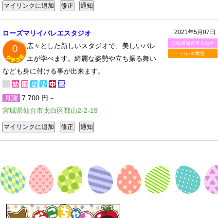
2021年5月07日
ローズマリイバレエスタジオ
宮城県仙台市太白区
広々とした新しいスタジオで、美しいバレ
0
バレエ教室
エが学べます。綺麗な姿勢や立ち振る舞い
なども身に付ける事が出来ます。
月謝
7,700 円～
宮城県仙台市太白区郡山2-2-19