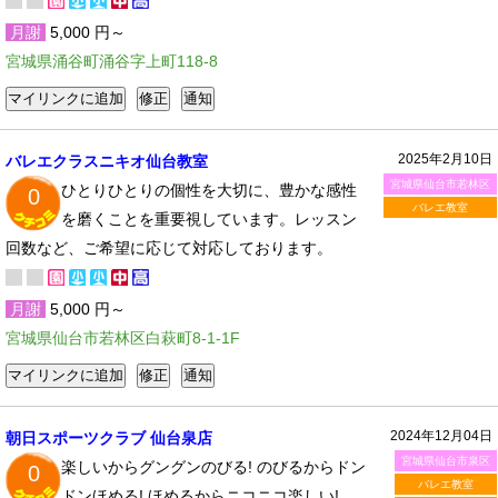
月謝
5,000 円～
宮城県涌谷町涌谷字上町118-8
2025年2月10日
バレエクラスニキオ仙台教室
宮城県仙台市若林区
ひとりひとりの個性を大切に、豊かな感性
0
バレエ教室
を磨くことを重要視しています。レッスン
回数など、ご希望に応じて対応しております。
月謝
5,000 円～
宮城県仙台市若林区白萩町8-1-1F
2024年12月04日
朝日スポーツクラブ 仙台泉店
宮城県仙台市泉区
楽しいからグングンのびる! のびるからドン
0
バレエ教室
ドンほめる! ほめるからニコニコ楽しい!