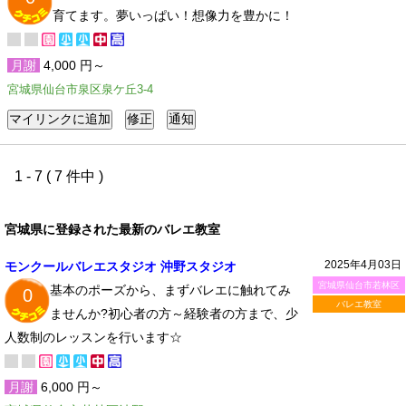
育てます。夢いっぱい！想像力を豊かに！
月謝
4,000 円～
宮城県仙台市泉区泉ケ丘3-4
1 - 7 ( 7 件中 )
宮城県に登録された最新のバレエ教室
2025年4月03日
モンクールバレエスタジオ 沖野スタジオ
宮城県仙台市若林区
基本のポーズから、まずバレエに触れてみ
0
バレエ教室
ませんか?初心者の方～経験者の方まで、少
人数制のレッスンを行います☆
月謝
6,000 円～