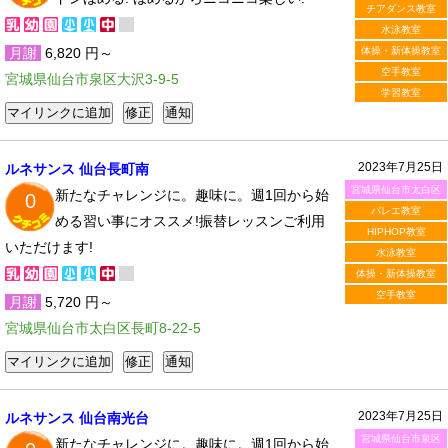
チアダンス教室
水泳教室
月謝
6,820 円～
体操・新体操教室
空手教室
宮城県仙台市泉区大沢3-9-5
学習教室
2023年7月25日
ルネサンス 仙台長町南
宮城県仙台市太白区
新たなチャレンジに。趣味に。週1回から始
0
バレエ教室
める習い事にオススメ!振替レッスンご利用
HIPHOP教室
いただけます!
水泳教室
体操・新体操教室
空手教室
月謝
5,720 円～
宮城県仙台市太白区長町8-22-5
2023年7月25日
ルネサンス 仙台南光台
宮城県仙台市泉区
新たなチャレンジに。趣味に。週1回から始