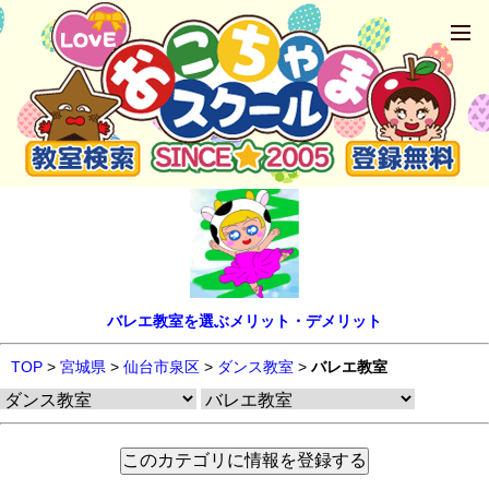
バレエ教室を選ぶメリット・デメリット
TOP
>
宮城県
>
仙台市泉区
>
ダンス教室
>
バレエ教室