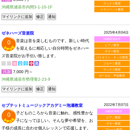
サックス教室
沖縄県浦添市内間3-1-10-1F
トランペット教室
2025年4月04日
ゼネハーズ音楽院
沖縄県浦添市
音楽は音を楽しむものです。新しい時代
0
ピアノ教室
を迎えるに相応しい自分時間をゼネハー
ギター教室
ズ音楽院がお手伝い致します。
バイオリン・チェロ教室
フルート教室
サックス教室
月謝
7,000 円～
ボーカル・声楽教室
沖縄県浦添市勢理客2-23-9
2022年7月07日
セプテットミュージックアカデミー泡瀬教室
沖縄県沖縄市
子どものころから音楽に触れ、感性豊かな
0
ピアノ教室
子になってほしい。そんな夢や希望を、お
ギター教室
子様の成長に合わせ個人レッスンで応援します。
フルート教室