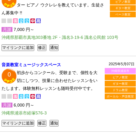
ピアノ教室
ター ピアノ ウクレレを教えています。生徒さ
ギター教室
ん募集中 !!
ベース教室
月謝
7,000 円～
沖縄県那覇市真地303番地 2F・識名3-19-6 識名公民館 103号
2025年5月07日
音楽教室ミュージックスペース
沖縄県浦添市
初歩からコンクール、受験まで、個性を大
0
ピアノ教室
切にしつつ、技量に合わせたレッスンをい
ギター教室
たします。体験無料レッスンも随時受付中です。
ドラム教室
ボーカル・声楽教室
月謝
6,000 円～
沖縄県浦添市経塚576-3