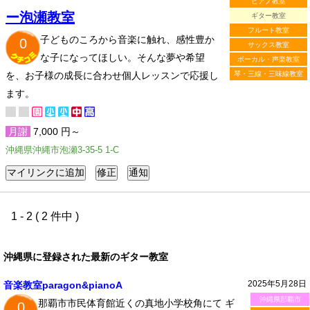
ピアノ教室
ー泡瀬教室
ギター教室
フルート教室
子どものころから音楽に触れ、感性豊か
0
サックス教室
な子になってほしい。そんな夢や希望
ボーカル・声楽教室
を、お子様の成長に合わせ個人レッスンで応援し
琴・三線・三味線教室
ます。
月謝
7,000 円～
沖縄県沖縄市泡瀬3-35-5 1-C
1 - 2 ( 2 件中 )
沖縄県に登録された最新のギター教室
2025年5月28日
音楽教室paragon&pianoA
沖縄県那覇市
那覇市市民体育館近くの真地小学校角にて ギ
0