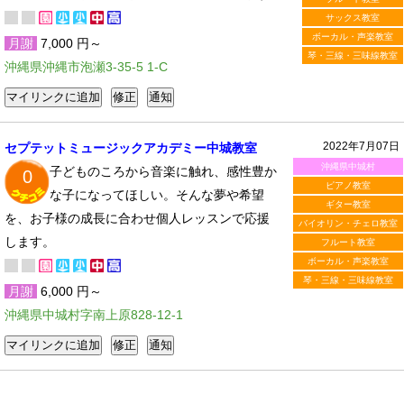
サックス教室
ボーカル・声楽教室
月謝
7,000 円～
琴・三線・三味線教室
沖縄県沖縄市泡瀬3-35-5 1-C
2022年7月07日
セプテットミュージックアカデミー中城教室
沖縄県中城村
子どものころから音楽に触れ、感性豊か
0
ピアノ教室
な子になってほしい。そんな夢や希望
ギター教室
を、お子様の成長に合わせ個人レッスンで応援
バイオリン・チェロ教室
します。
フルート教室
ボーカル・声楽教室
琴・三線・三味線教室
月謝
6,000 円～
沖縄県中城村字南上原828-12-1