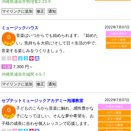
沖縄県浦添市勢理客2-23-9
2022年7月07日
ミュージックハウス
沖縄県浦添市
音楽はいつからでも始められます。『始めた
0
ピアノ教室
い』気持ちを大切に!そして日々生活の中で、
フルート教室
音楽する楽しみをつくりましょう。
月謝
7,300 円～
沖縄県浦添市城間 4-5-7
2022年7月07日
セプテットミュージックアカデミー泡瀬教室
沖縄県沖縄市
子どものころから音楽に触れ、感性豊かな
0
ピアノ教室
子になってほしい。そんな夢や希望を、お
ギター教室
子様の成長に合わせ個人レッスンで応援します。
フルート教室