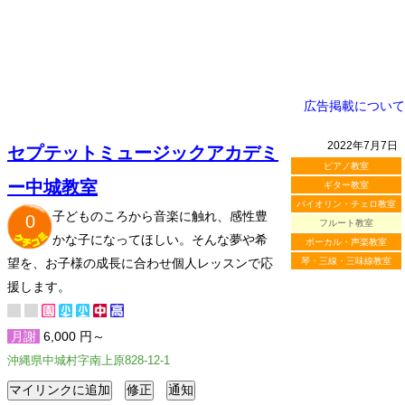
広告掲載について
2022年7月7日
セプテットミュージックアカデミ
ピアノ教室
ー中城教室
ギター教室
バイオリン・チェロ教室
子どものころから音楽に触れ、感性豊
0
フルート教室
かな子になってほしい。そんな夢や希
ボーカル・声楽教室
望を、お子様の成長に合わせ個人レッスンで応
琴・三線・三味線教室
援します。
月謝
6,000 円～
沖縄県中城村字南上原828-12-1