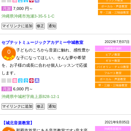
サックス教室
ボーカル・声楽教室
月謝
7,000 円～
琴・三線・三味線教室
沖縄県沖縄市泡瀬3-35-5 1-C
2022年7月07日
セプテットミュージックアカデミー中城教室
沖縄県中城村
子どものころから音楽に触れ、感性豊か
0
ピアノ教室
な子になってほしい。そんな夢や希望
ギター教室
を、お子様の成長に合わせ個人レッスンで応援
バイオリン・チェロ教室
します。
フルート教室
ボーカル・声楽教室
琴・三線・三味線教室
月謝
6,000 円～
沖縄県中城村字南上原828-12-1
2021年9月05日
【城北音楽教室】
沖縄県那覇市
那覇市首里にある音楽教室です♪音大卒