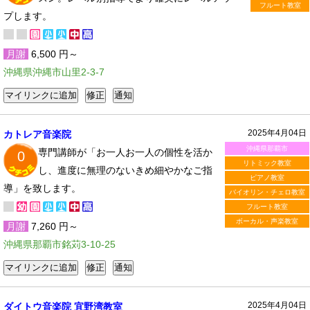
フルート教室
プします。
月謝
6,500 円～
沖縄県沖縄市山里2-3-7
2025年4月04日
カトレア音楽院
沖縄県那覇市
専門講師が「お一人お一人の個性を活か
0
リトミック教室
し、進度に無理のないきめ細やかなご指
ピアノ教室
導」を致します。
バイオリン・チェロ教室
フルート教室
ボーカル・声楽教室
月謝
7,260 円～
沖縄県那覇市銘苅3-10-25
2025年4月04日
ダイトウ音楽院 宜野湾教室