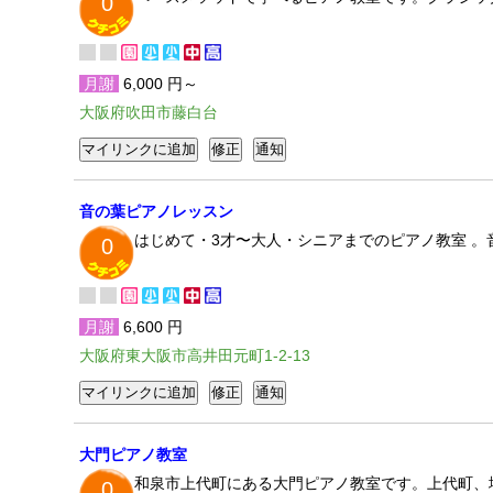
0
月謝
6,000 円～
大阪府吹田市藤白台
音の葉ピアノレッスン
はじめて・3才〜大人・シニアまでのピアノ教室 。
0
月謝
6,600 円
大阪府東大阪市高井田元町1-2-13
大門ピアノ教室
和泉市上代町にある大門ピアノ教室です。上代町、
0