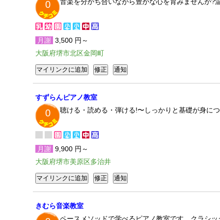
音楽を分かち合いながら豊かな心を育みませんか?
0
月謝
3,500 円～
大阪府堺市北区金岡町
すずらんピアノ教室
聴ける・読める・弾ける!〜しっかりと基礎が身に
0
月謝
9,900 円～
大阪府堺市美原区多治井
きむら音楽教室
ペースメソッドで学べるピアノ教室です。クラシッ