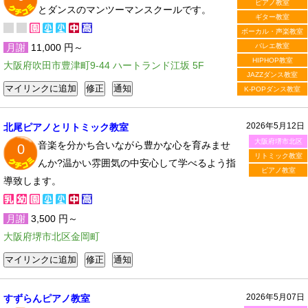
ピアノ教室
とダンスのマンツーマンスクールです。
ギター教室
ボーカル・声楽教室
月謝
11,000 円～
バレエ教室
HIPHOP教室
大阪府吹田市豊津町9-44 ハートランド江坂 5F
JAZZダンス教室
K-POPダンス教室
2026年5月12日
北尾ピアノとリトミック教室
大阪府堺市北区
音楽を分かち合いながら豊かな心を育みませ
0
リトミック教室
んか?温かい雰囲気の中安心して学べるよう指
ピアノ教室
導致します。
月謝
3,500 円～
大阪府堺市北区金岡町
2026年5月07日
すずらんピアノ教室