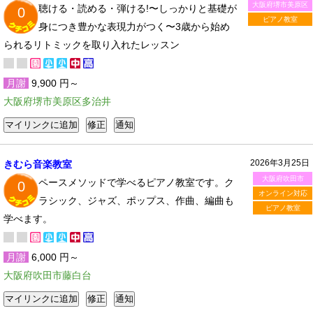
大阪府堺市美原区
聴ける・読める・弾ける!〜しっかりと基礎が
0
ピアノ教室
身につき豊かな表現力がつく〜3歳から始め
られるリトミックを取り入れたレッスン
月謝
9,900 円～
大阪府堺市美原区多治井
2026年3月25日
きむら音楽教室
大阪府吹田市
ペースメソッドで学べるピアノ教室です。ク
0
オンライン対応
ラシック、ジャズ、ポップス、作曲、編曲も
ピアノ教室
学べます。
月謝
6,000 円～
大阪府吹田市藤白台