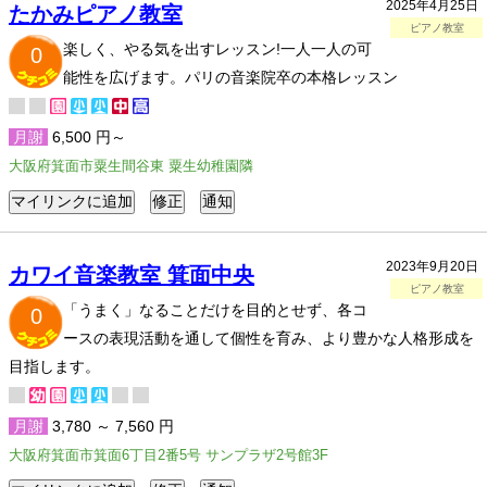
2025年4月25日
たかみピアノ教室
ピアノ教室
楽しく、やる気を出すレッスン!一人一人の可
0
能性を広げます。パリの音楽院卒の本格レッスン
月謝
6,500 円～
大阪府箕面市粟生間谷東 粟生幼稚園隣
2023年9月20日
カワイ音楽教室 箕面中央
ピアノ教室
「うまく」なることだけを目的とせず、各コ
0
ースの表現活動を通して個性を育み、より豊かな人格形成を
目指します。
月謝
3,780 ～ 7,560 円
大阪府箕面市箕面6丁目2番5号 サンプラザ2号館3F