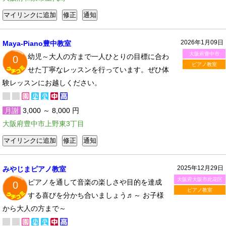
2026年1月09日
Maya-Piano豊中教室
大阪府豊中市
幼児～大人の方まで一人ひとりの目標に合わ
0
ピアノ教室
せた丁寧なレッスンを行っています。ぜひ体
験レッスンにお越しください。
月謝
3,000 ～ 8,000 円
大阪府豊中市上野東3丁目
2025年12月29日
みやじまピアノ教室
大阪府大阪市此花区
ピアノを通して音楽の楽しさや目的を達成
0
ピアノ教室
する喜びを分かち合いましょう♬～ お子様
から大人の方まで～