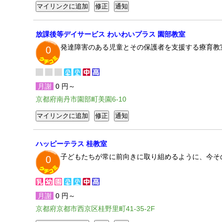
放課後等デイサービス わいわいプラス 園部教室
発達障害のある児童とその保護者を支援する療育教
0
月謝
0 円～
京都府南丹市園部町美園6-10
ハッピーテラス 桂教室
子どもたちが常に前向きに取り組めるように、今そ
0
月謝
0 円～
京都府京都市西京区桂野里町41-35-2F