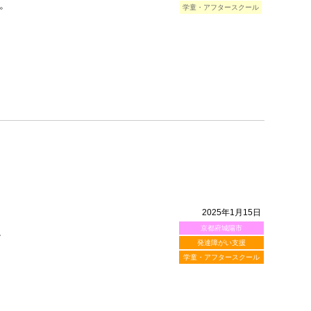
。
学童・アフタースクール
2025年1月15日
京都府城陽市
。
発達障がい支援
学童・アフタースクール