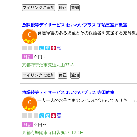
放課後等デイサービス わいわいプラス 宇治三室戸教室
発達障害のある児童とその保護者を支援する療育教
0
月謝
0 円～
京都府宇治市莵道丸山37-8
放課後等デイサービス わいわいプラス 寺田教室
一人一人のお子さまのレベルに合わせてカリキュラ
0
月謝
0 円～
京都府城陽市寺田袋尻17-12-1F