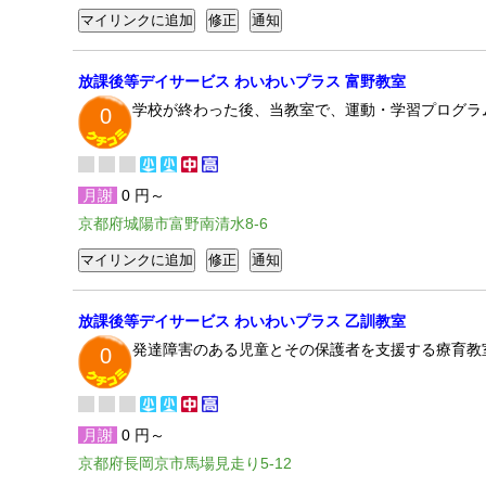
放課後等デイサービス わいわいプラス 富野教室
学校が終わった後、当教室で、運動・学習プログラム
0
月謝
0 円～
京都府城陽市富野南清水8-6
放課後等デイサービス わいわいプラス 乙訓教室
発達障害のある児童とその保護者を支援する療育教
0
月謝
0 円～
京都府長岡京市馬場見走り5-12