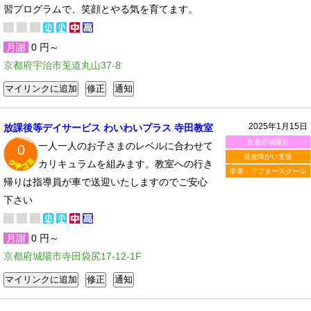
習プログラムで、笑顔とやる気を育てます。
月謝
0 円～
京都府宇治市莵道丸山37-8
2025年1月15日
放課後等デイサービス わいわいプラス 寺田教室
京都府城陽市
一人一人のお子さまのレベルに合わせて
0
発達障がい支援
カリキュラムを組みます。教室への行き
学童・アフタースクール
帰りは指導員が車で送迎いたしますのでご安心
下さい
月謝
0 円～
京都府城陽市寺田袋尻17-12-1F