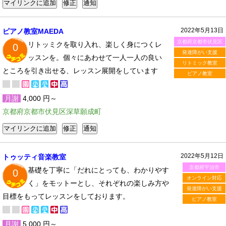
2022年5月13日
ピアノ教室MAEDA
京都府京都市伏見区
リトッミクを取り入れ、楽しく身につくレ
0
発達障がい支援
ッスンを。個々にあわせて一人一人の良い
リトミック教室
ところを引き出せる、レッスン展開をしています
ピアノ教室
月謝
4,000 円～
京都府京都市伏見区深草願成町
2022年5月12日
トゥッティ音楽教室
京都府宇治市
基礎を丁寧に「だれにとっても、わかりやす
0
オンライン対応
く」をモットーとし、それぞれの楽しみ方や
発達障がい支援
目標をもってレッスンをしております。
ピアノ教室
月謝
5,000 円～