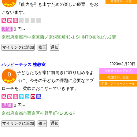
発達障がい支援
「能力を引き出すための楽しい療育」をお
こないます。
月謝
0 円～
京都府京都市中京区西ノ京銅駝町43-1 SHINTO御池ビル2階
2023年1月20日
ハッピーテラス 桂教室
京都府京都市西京区
子どもたちが常に前向きに取り組めるよ
0
発達障がい支援
うに、今その子どもの課題に必要なアプ
学童・アフタースクール
ローチを、柔軟におこなっていきます。
月謝
0 円～
京都府京都市西京区桂野里町41-35-2F