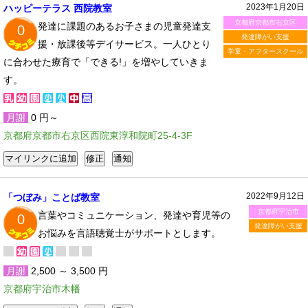
2023年1月20日
ハッピーテラス 西院教室
京都府京都市右京区
発達に課題のあるお子さまの児童発達支
0
発達障がい支援
援・放課後等デイサービス。一人ひとり
学童・アフタースクール
に合わせた療育で「できる!」を増やしていきま
す。
月謝
0 円～
京都府京都市右京区西院東淳和院町25-4-3F
2022年9月12日
「つぼみ」ことば教室
京都府宇治市
言葉やコミュニケーション、発達や育児等の
0
発達障がい支援
お悩みを言語聴覚士がサポートとします。
月謝
2,500 ～ 3,500 円
京都府宇治市木幡