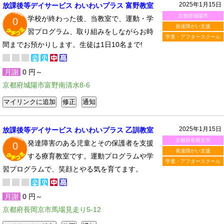
2025年1月15日
放課後等デイサービス わいわいプラス 富野教室
京都府城陽市
学校が終わった後、当教室で、運動・学
0
発達障がい支援
習プログラム、取り組みをしながらお時
学童・アフタースクール
間までお預かりします。生徒は1日10名まで!
月謝
0 円～
京都府城陽市富野南清水8-6
2025年1月15日
放課後等デイサービス わいわいプラス 乙訓教室
京都府長岡京市
発達障害のある児童とその保護者を支援
0
発達障がい支援
する療育教室です。運動プログラムや学
学童・アフタースクール
習プログラムで、笑顔とやる気を育てます。
月謝
0 円～
京都府長岡京市馬場見走り5-12