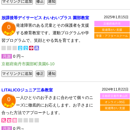
2025年1月15日
放課後等デイサービス わいわいプラス 園部教室
京都府南丹市
発達障害のある児童とその保護者を支援
0
発達障がい支援
する療育教室です。運動プログラムや学
学童・アフタースクール
習プログラムで、笑顔とやる気を育てます。
月謝
0 円～
京都府南丹市園部町美園6-10
2024年11月22日
LITALICOジュニア三条教室
京都府京都市東山区
一人ひとりのお子さまに合わせて個々のニ
0
オンライン対応
ーズに徹底的にお応えします。お子さまに
発達障がい支援
合った方法でアプローチします。
月謝
0 円～