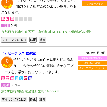
「できないことに対する訓練」ではなく、
0
発達障がい支援
「能力を引き出すための楽しい療育」をお
こないます。
月謝
0 円～
京都府京都市中京区西ノ京銅駝町43-1 SHINTO御池ビル2階
2023年1月20日
ハッピーテラス 桂教室
京都府京都市西京区
子どもたちが常に前向きに取り組めるよ
0
発達障がい支援
うに、今その子どもの課題に必要なアプ
学童・アフタースクール
ローチを、柔軟におこなっていきます。
月謝
0 円～
京都府京都市西京区桂野里町41-35-2F