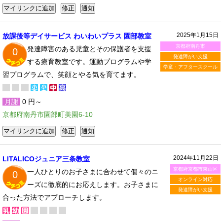
2025年1月15日
放課後等デイサービス わいわいプラス 園部教室
京都府南丹市
発達障害のある児童とその保護者を支援
0
発達障がい支援
する療育教室です。運動プログラムや学
学童・アフタースクール
習プログラムで、笑顔とやる気を育てます。
月謝
0 円～
京都府南丹市園部町美園6-10
2024年11月22日
LITALICOジュニア三条教室
京都府京都市東山区
一人ひとりのお子さまに合わせて個々のニ
0
オンライン対応
ーズに徹底的にお応えします。お子さまに
発達障がい支援
合った方法でアプローチします。