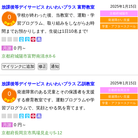
2025年1月15日
放課後等デイサービス わいわいプラス 富野教室
京都府城陽市
学校が終わった後、当教室で、運動・学
0
発達障がい支援
習プログラム、取り組みをしながらお時
学童・アフタースクール
間までお預かりします。生徒は1日10名まで!
月謝
0 円～
京都府城陽市富野南清水8-6
2025年1月15日
放課後等デイサービス わいわいプラス 乙訓教室
京都府長岡京市
発達障害のある児童とその保護者を支援
0
発達障がい支援
する療育教室です。運動プログラムや学
学童・アフタースクール
習プログラムで、笑顔とやる気を育てます。
月謝
0 円～
京都府長岡京市馬場見走り5-12