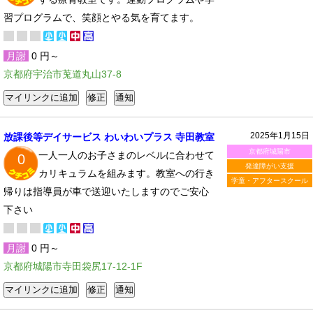
習プログラムで、笑顔とやる気を育てます。
月謝
0 円～
京都府宇治市莵道丸山37-8
2025年1月15日
放課後等デイサービス わいわいプラス 寺田教室
京都府城陽市
一人一人のお子さまのレベルに合わせて
0
発達障がい支援
カリキュラムを組みます。教室への行き
学童・アフタースクール
帰りは指導員が車で送迎いたしますのでご安心
下さい
月謝
0 円～
京都府城陽市寺田袋尻17-12-1F