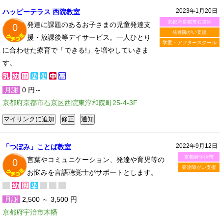
2023年1月20日
ハッピーテラス 西院教室
京都府京都市右京区
発達に課題のあるお子さまの児童発達支
0
発達障がい支援
援・放課後等デイサービス。一人ひとり
学童・アフタースクール
に合わせた療育で「できる!」を増やしていきま
す。
月謝
0 円～
京都府京都市右京区西院東淳和院町25-4-3F
2022年9月12日
「つぼみ」ことば教室
京都府宇治市
言葉やコミュニケーション、発達や育児等の
0
発達障がい支援
お悩みを言語聴覚士がサポートとします。
月謝
2,500 ～ 3,500 円
京都府宇治市木幡